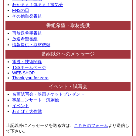
わがまま！気まま！旅気分
FNSの日
その他単発番組
番組希望・取材提供
再放送希望番組
放送希望番組
情報提供・取材依頼
番組以外へのメッセージ
電波・技術関係
TSSホームページ
WEB SHOP
Thank you for zero
イベント・試写会
名画試写会・映画チケットプレゼント
事業コンサート・演劇他
イベント
わんぱく大作戦
上記以外にメッセージを送る方は、
こちらのフォーム
より送信し
て下さい。