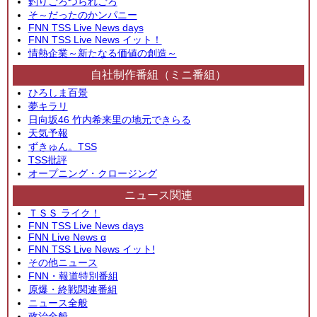
釣りごろつられごろ
そ～だったのかンパニー
FNN TSS Live News days
FNN TSS Live News イット！
情熱企業～新たなる価値の創造～
自社制作番組（ミニ番組）
ひろしま百景
夢キラリ
日向坂46 竹内希来里の地元できらる
天気予報
ずきゅん。TSS
TSS批評
オープニング・クロージング
ニュース関連
ＴＳＳ ライク！
FNN TSS Live News days
FNN Live News α
FNN TSS Live News イット!
その他ニュース
FNN・報道特別番組
原爆・終戦関連番組
ニュース全般
政治全般