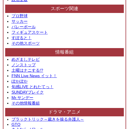
スポーツ関連
プロ野球
サッカー
バレーボール
フィギュアスケート
すぽると！
その他スポーツ
情報番組
めざましテレビ
ノンストップ
土曜はナニする!?
FNN Live News イット！
ぽかぽか
旬感LIVE とれたてっ！
SUNDAYブレイク
Mr.サンデー
その他情報番組
ドラマ・アニメ
ブラックトリック～裁きを操る弁護人～
GTO