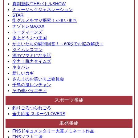
真剣遊戯!THEバトルSHOW
ミュージックジェネレーション
STAR
街グルメをマジ探索！かまいまち
ナゾトレMAXXX
トークィーンズ
坂上どうぶつ王国
かまいたちの瞬間回答！～60秒でお悩み解決～
タイムレスマン
酒のツマミになる話
全力！脱力タイムズ
ネタパレ
新しいカギ
さんまのお笑い向上委員会
千鳥の鬼レンチャン
その他バラエティ
スポーツ番組
釣りごろつられごろ
全力応援 スポーツLOVERS
単発番組
FNSドキュメンタリー大賞ノミネート作品
FNSソフト工場