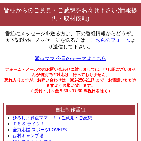
皆様からのご意見・ご感想をお寄せ下さい(情報提
供・取材依頼)
番組にメッセージを送る方は、下の番組情報からどうぞ。
★下記以外にメッセージを送る方は、
こちらのフォーム
よ
り送信して下さい。
満点ママ 今日のテーマはこちら
フォーム・メールでのお問い合わせに対しましては、申し訳ございませ
んが個別での対応は、行っておりません。
恐れ入りますが、お問い合わせは 082-256-2117 まで お電話いただき
ますようお願い致します。
（ 受付：月～金 9:30～17:30 ※祝日を除く）
自社制作番組
ひろしま満点ママ！！（ご意見・ご感想）
ＴＳＳ ライク！
全力応援 スポーツLOVERS
西村キャンプ場