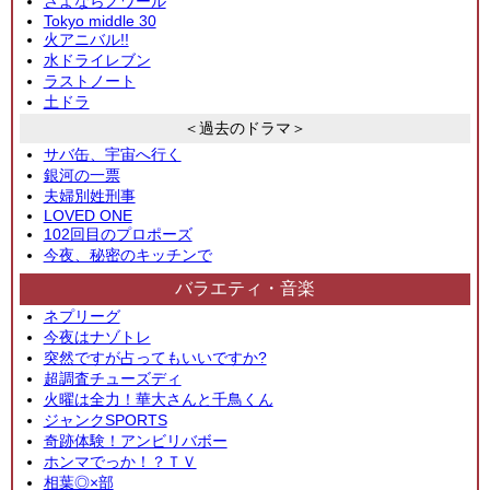
さよならノワール
Tokyo middle 30
火アニバル!!
水ドライレブン
ラストノート
土ドラ
＜過去のドラマ＞
サバ缶、宇宙へ行く
銀河の一票
夫婦別姓刑事
LOVED ONE
102回目のプロポーズ
今夜、秘密のキッチンで
バラエティ・音楽
ネプリーグ
今夜はナゾトレ
突然ですが占ってもいいですか?
超調査チューズディ
火曜は全力！華大さんと千鳥くん
ジャンクSPORTS
奇跡体験！アンビリバボー
ホンマでっか！？ＴＶ
相葉◎×部