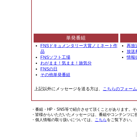
単発番組
FNSドキュメンタリー大賞ノミネート作
再放
品
放送
FNSソフト工場
情報
わがまま！気まま！旅気分
FNSの日
その他単発番組
上記以外にメッセージを送る方は、
こちらのフォーム
・番組・HP・SNS等で紹介させて頂くことがあります。
・皆様からいただいたメッセージは、番組やコンテンツに
・個人情報の取り扱いについては、
こちら
をご覧下さい。