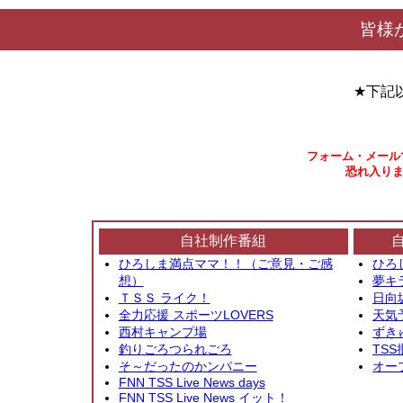
皆様
★下記
フォーム・メール
恐れ入りま
自社制作番組
ひろしま満点ママ！！（ご意見・ご感
ひろ
想）
夢キ
ＴＳＳ ライク！
日向
全力応援 スポーツLOVERS
天気
西村キャンプ場
ずき
釣りごろつられごろ
TSS
そ～だったのかンパニー
オー
FNN TSS Live News days
FNN TSS Live News イット！