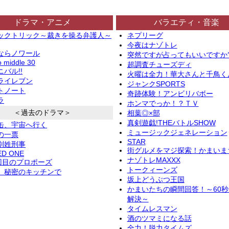
ドラマ・アニメ
バラエティ・音楽
ックトリック～裁きを操る弁護人～
ネプリーグ
今夜はナゾトレ
ならノワール
突然ですが占ってもいいですか
o middle 30
超調査チューズディ
バル!!
火曜は全力！華大さんと千鳥く
ライレブン
ジャンクSPORTS
トノート
奇跡体験！アンビリバボー
ラ
ホンマでっか！？ＴＶ
＜過去のドラマ＞
相葉◎×部
真剣遊戯!THEバトルSHOW
缶、宇宙へ行く
ミュージックジェネレーション
の一票
STAR
別姓刑事
街グルメをマジ探索！かまいま
ED ONE
ナゾトレMAXXX
2回目のプロポーズ
トークィーンズ
、秘密のキッチンで
坂上どうぶつ王国
かまいたちの瞬間回答！～60
解決～
タイムレスマン
酒のツマミになる話
全力！脱力タイムズ