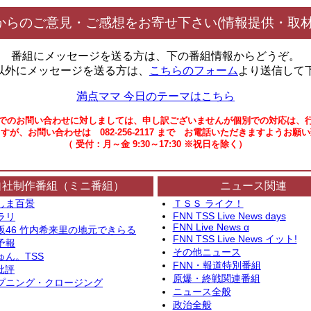
からのご意見・ご感想をお寄せ下さい(情報提供・取材
番組にメッセージを送る方は、下の番組情報からどうぞ。
以外にメッセージを送る方は、
こちらのフォーム
より送信して
満点ママ 今日のテーマはこちら
でのお問い合わせに対しましては、申し訳ございませんが個別での対応は、
すが、お問い合わせは 082-256-2117 まで お電話いただきますようお願
（ 受付：月～金 9:30～17:30 ※祝日を除く）
自社制作番組（ミニ番組）
ニュース関連
しま百景
ＴＳＳ ライク！
FNN TSS Live News days
ラリ
FNN Live News α
坂46 竹内希来里の地元できらる
FNN TSS Live News イット!
予報
その他ニュース
ゅん。TSS
FNN・報道特別番組
批評
原爆・終戦関連番組
プニング・クロージング
ニュース全般
政治全般