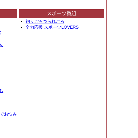
スポーツ番組
釣りごろつられごろ
全力応援 スポーツLOVERS
?
ん
ち
秒でお悩み