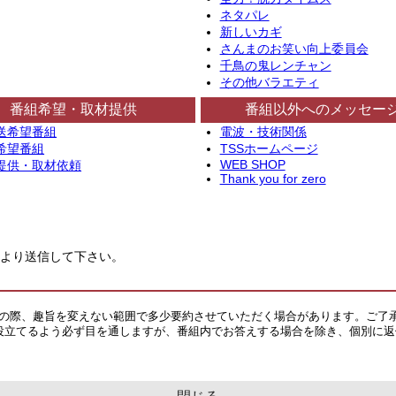
ネタパレ
新しいカギ
さんまのお笑い向上委員会
千鳥の鬼レンチャン
その他バラエティ
番組希望・取材提供
番組以外へのメッセー
送希望番組
電波・技術関係
希望番組
TSSホームページ
WEB SHOP
提供・取材依頼
Thank you for zero
より送信して下さい。
その際、趣旨を変えない範囲で多少要約させていただく場合があります。ご了
役立てるよう必ず目を通しますが、番組内でお答えする場合を除き、個別に返