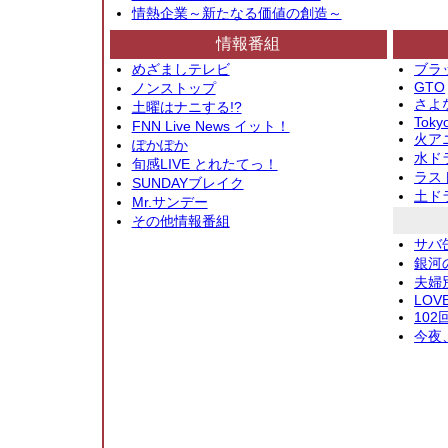
情熱企業～新たなる価値の創造～
情報番組
めざましテレビ
ブラ
GTO
ノンストップ
さよ
土曜はナニする!?
Toky
FNN Live News イット！
火アニ
ぽかぽか
水ド
旬感LIVE とれたてっ！
ラス
SUNDAYブレイク
土ド
Mr.サンデー
その他情報番組
サバ
銀河
夫婦
LOV
10
今夜