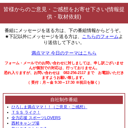
皆様からのご意見・ご感想をお寄せ下さい(情報提
供・取材依頼)
番組にメッセージを送る方は、下の番組情報からどうぞ。
★下記以外にメッセージを送る方は、
こちらのフォーム
よ
り送信して下さい。
満点ママ 今日のテーマはこちら
フォーム・メールでのお問い合わせに対しましては、申し訳ございませ
んが個別での対応は、行っておりません。
恐れ入りますが、お問い合わせは 082-256-2117 まで お電話いただき
ますようお願い致します。
（ 受付：月～金 9:30～17:30 ※祝日を除く）
自社制作番組
ひろしま満点ママ！！（ご意見・ご感想）
ＴＳＳ ライク！
全力応援 スポーツLOVERS
西村キャンプ場