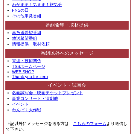
わがまま！気まま！旅気分
FNSの日
その他単発番組
番組希望・取材提供
再放送希望番組
放送希望番組
情報提供・取材依頼
番組以外へのメッセージ
電波・技術関係
TSSホームページ
WEB SHOP
Thank you for zero
イベント・試写会
名画試写会・映画チケットプレゼント
事業コンサート・演劇他
イベント
わんぱく大作戦
上記以外にメッセージを送る方は、
こちらのフォーム
より送信し
て下さい。