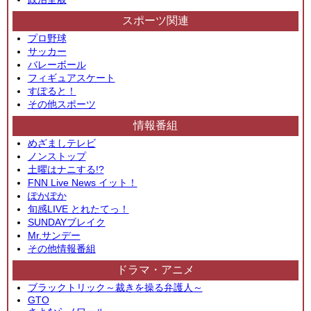
スポーツ関連
プロ野球
サッカー
バレーボール
フィギュアスケート
すぽると！
その他スポーツ
情報番組
めざましテレビ
ノンストップ
土曜はナニする!?
FNN Live News イット！
ぽかぽか
旬感LIVE とれたてっ！
SUNDAYブレイク
Mr.サンデー
その他情報番組
ドラマ・アニメ
ブラックトリック～裁きを操る弁護人～
GTO