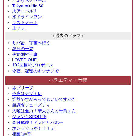
さよならノワール
Tokyo middle 30
火アニバル!!
水ドライレブン
ラストノート
土ドラ
＜過去のドラマ＞
サバ缶、宇宙へ行く
銀河の一票
夫婦別姓刑事
LOVED ONE
102回目のプロポーズ
今夜、秘密のキッチンで
バラエティ・音楽
ネプリーグ
今夜はナゾトレ
突然ですが占ってもいいですか?
超調査チューズディ
火曜は全力！華大さんと千鳥くん
ジャンクSPORTS
奇跡体験！アンビリバボー
ホンマでっか！？ＴＶ
相葉◎×部