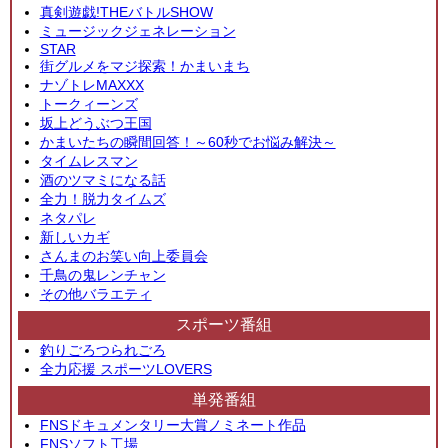
真剣遊戯!THEバトルSHOW
ミュージックジェネレーション
STAR
街グルメをマジ探索！かまいまち
ナゾトレMAXXX
トークィーンズ
坂上どうぶつ王国
かまいたちの瞬間回答！～60秒でお悩み解決～
タイムレスマン
酒のツマミになる話
全力！脱力タイムズ
ネタパレ
新しいカギ
さんまのお笑い向上委員会
千鳥の鬼レンチャン
その他バラエティ
スポーツ番組
釣りごろつられごろ
全力応援 スポーツLOVERS
単発番組
FNSドキュメンタリー大賞ノミネート作品
FNSソフト工場