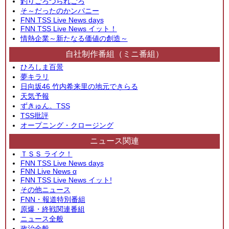
釣りごろつられごろ
そ～だったのかンパニー
FNN TSS Live News days
FNN TSS Live News イット！
情熱企業～新たなる価値の創造～
自社制作番組（ミニ番組）
ひろしま百景
夢キラリ
日向坂46 竹内希来里の地元できらる
天気予報
ずきゅん。TSS
TSS批評
オープニング・クロージング
ニュース関連
ＴＳＳ ライク！
FNN TSS Live News days
FNN Live News α
FNN TSS Live News イット!
その他ニュース
FNN・報道特別番組
原爆・終戦関連番組
ニュース全般
政治全般