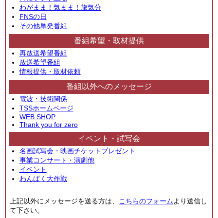
わがまま！気まま！旅気分
FNSの日
その他単発番組
番組希望・取材提供
再放送希望番組
放送希望番組
情報提供・取材依頼
番組以外へのメッセージ
電波・技術関係
TSSホームページ
WEB SHOP
Thank you for zero
イベント・試写会
名画試写会・映画チケットプレゼント
事業コンサート・演劇他
イベント
わんぱく大作戦
上記以外にメッセージを送る方は、
こちらのフォーム
より送信し
て下さい。