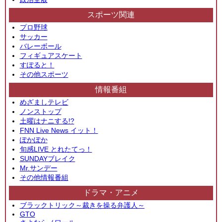
スポーツ関連
プロ野球
サッカー
バレーボール
フィギュアスケート
すぽると！
その他スポーツ
情報番組
めざましテレビ
ノンストップ
土曜はナニする!?
FNN Live News イット！
ぽかぽか
旬感LIVE とれたてっ！
SUNDAYブレイク
Mr.サンデー
その他情報番組
ドラマ・アニメ
ブラックトリック～裁きを操る弁護人～
GTO