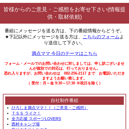
皆様からのご意見・ご感想をお寄せ下さい(情報提
供・取材依頼)
番組にメッセージを送る方は、下の番組情報からどうぞ。
★下記以外にメッセージを送る方は、
こちらのフォーム
よ
り送信して下さい。
満点ママ 今日のテーマはこちら
フォーム・メールでのお問い合わせに対しましては、申し訳ございませ
んが個別での対応は、行っておりません。
恐れ入りますが、お問い合わせは 082-256-2117 まで お電話いただき
ますようお願い致します。
（ 受付：月～金 9:30～17:30 ※祝日を除く）
自社制作番組
ひろしま満点ママ！！（ご意見・ご感想）
ＴＳＳ ライク！
全力応援 スポーツLOVERS
西村キャンプ場