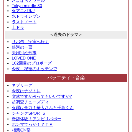
さよならノワール
Tokyo middle 30
火アニバル!!
水ドライレブン
ラストノート
土ドラ
＜過去のドラマ＞
サバ缶、宇宙へ行く
銀河の一票
夫婦別姓刑事
LOVED ONE
102回目のプロポーズ
今夜、秘密のキッチンで
バラエティ・音楽
ネプリーグ
今夜はナゾトレ
突然ですが占ってもいいですか?
超調査チューズディ
火曜は全力！華大さんと千鳥くん
ジャンクSPORTS
奇跡体験！アンビリバボー
ホンマでっか！？ＴＶ
相葉◎×部