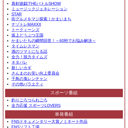
真剣遊戯!THEバトルSHOW
ミュージックジェネレーション
STAR
街グルメをマジ探索！かまいまち
ナゾトレMAXXX
トークィーンズ
坂上どうぶつ王国
かまいたちの瞬間回答！～60秒でお悩み解決～
タイムレスマン
酒のツマミになる話
全力！脱力タイムズ
ネタパレ
新しいカギ
さんまのお笑い向上委員会
千鳥の鬼レンチャン
その他バラエティ
スポーツ番組
釣りごろつられごろ
全力応援 スポーツLOVERS
単発番組
FNSドキュメンタリー大賞ノミネート作品
FNSソフト工場