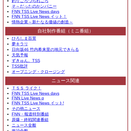
釣りごろつられごろ
そ～だったのかンパニー
FNN TSS Live News days
FNN TSS Live News イット！
情熱企業～新たなる価値の創造～
自社制作番組（ミニ番組）
ひろしま百景
夢キラリ
日向坂46 竹内希来里の地元できらる
天気予報
ずきゅん。TSS
TSS批評
オープニング・クロージング
ニュース関連
ＴＳＳ ライク！
FNN TSS Live News days
FNN Live News α
FNN TSS Live News イット!
その他ニュース
FNN・報道特別番組
原爆・終戦関連番組
ニュース全般
政治全般