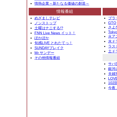
情熱企業～新たなる価値の創造～
情報番組
めざましテレビ
ブラ
GTO
ノンストップ
さよ
土曜はナニする!?
Toky
FNN Live News イット！
火アニ
ぽかぽか
水ド
旬感LIVE とれたてっ！
ラス
SUNDAYブレイク
土ド
Mr.サンデー
その他情報番組
サバ
銀河
夫婦
LOV
10
今夜