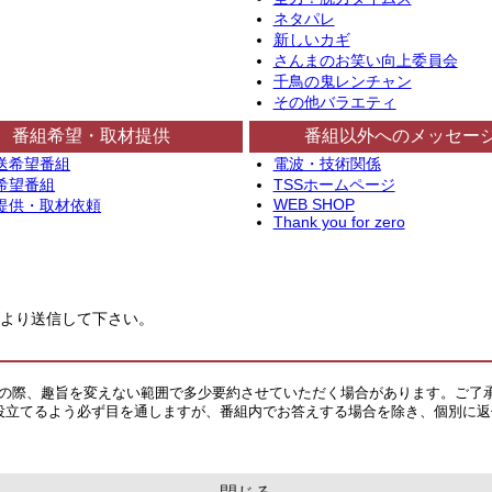
ネタパレ
新しいカギ
さんまのお笑い向上委員会
千鳥の鬼レンチャン
その他バラエティ
番組希望・取材提供
番組以外へのメッセー
送希望番組
電波・技術関係
希望番組
TSSホームページ
WEB SHOP
提供・取材依頼
Thank you for zero
より送信して下さい。
その際、趣旨を変えない範囲で多少要約させていただく場合があります。ご了
役立てるよう必ず目を通しますが、番組内でお答えする場合を除き、個別に返