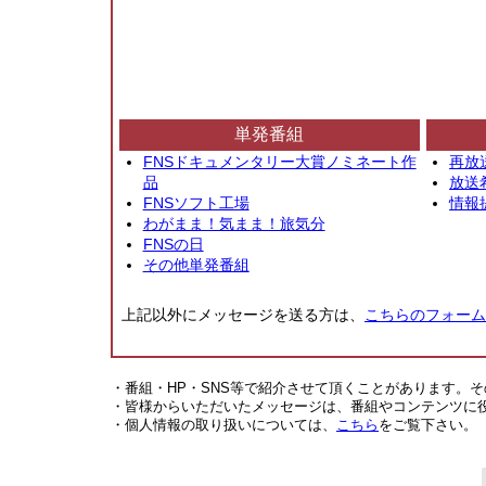
単発番組
FNSドキュメンタリー大賞ノミネート作
再放
品
放送
FNSソフト工場
情報
わがまま！気まま！旅気分
FNSの日
その他単発番組
上記以外にメッセージを送る方は、
こちらのフォーム
・番組・HP・SNS等で紹介させて頂くことがあります。
・皆様からいただいたメッセージは、番組やコンテンツに
・個人情報の取り扱いについては、
こちら
をご覧下さい。