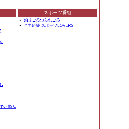
スポーツ番組
釣りごろつられごろ
全力応援 スポーツLOVERS
?
ん
ち
秒でお悩み