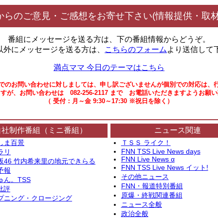
からのご意見・ご感想をお寄せ下さい(情報提供・取材
番組にメッセージを送る方は、下の番組情報からどうぞ。
以外にメッセージを送る方は、
こちらのフォーム
より送信して
満点ママ 今日のテーマはこちら
でのお問い合わせに対しましては、申し訳ございませんが個別での対応は、
すが、お問い合わせは 082-256-2117 まで お電話いただきますようお願
（ 受付：月～金 9:30～17:30 ※祝日を除く）
自社制作番組（ミニ番組）
ニュース関連
しま百景
ＴＳＳ ライク！
FNN TSS Live News days
ラリ
FNN Live News α
坂46 竹内希来里の地元できらる
FNN TSS Live News イット!
予報
その他ニュース
ゅん。TSS
FNN・報道特別番組
批評
原爆・終戦関連番組
プニング・クロージング
ニュース全般
政治全般