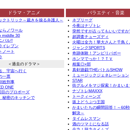
ドラマ・アニメ
バラエティ・音楽
ックトリック～裁きを操る弁護人～
ネプリーグ
今夜はナゾトレ
ならノワール
突然ですが占ってもいいですか
o middle 30
超調査チューズディ
バル!!
火曜は全力！華大さんと千鳥く
ライレブン
ジャンクSPORTS
トノート
奇跡体験！アンビリバボー
ラ
ホンマでっか！？ＴＶ
＜過去のドラマ＞
相葉◎×部
真剣遊戯!THEバトルSHOW
缶、宇宙へ行く
ミュージックジェネレーション
の一票
STAR
別姓刑事
街グルメをマジ探索！かまいま
ED ONE
ナゾトレMAXXX
2回目のプロポーズ
トークィーンズ
、秘密のキッチンで
坂上どうぶつ王国
かまいたちの瞬間回答！～60
解決～
タイムレスマン
酒のツマミになる話
全力！脱力タイムズ