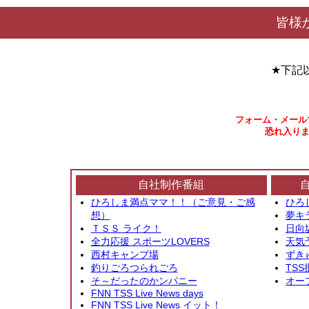
皆様
★下記
フォーム・メール
恐れ入りま
自社制作番組
ひろしま満点ママ！！（ご意見・ご感
ひろ
想）
夢キ
ＴＳＳ ライク！
日向
全力応援 スポーツLOVERS
天気
西村キャンプ場
ずき
釣りごろつられごろ
TSS
そ～だったのかンパニー
オー
FNN TSS Live News days
FNN TSS Live News イット！