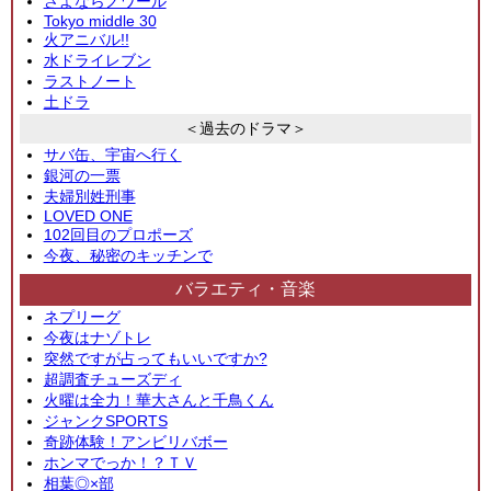
さよならノワール
Tokyo middle 30
火アニバル!!
水ドライレブン
ラストノート
土ドラ
＜過去のドラマ＞
サバ缶、宇宙へ行く
銀河の一票
夫婦別姓刑事
LOVED ONE
102回目のプロポーズ
今夜、秘密のキッチンで
バラエティ・音楽
ネプリーグ
今夜はナゾトレ
突然ですが占ってもいいですか?
超調査チューズディ
火曜は全力！華大さんと千鳥くん
ジャンクSPORTS
奇跡体験！アンビリバボー
ホンマでっか！？ＴＶ
相葉◎×部