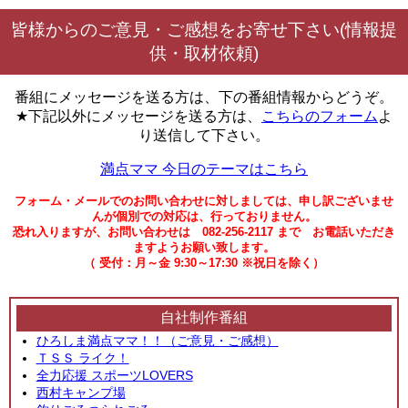
皆様からのご意見・ご感想をお寄せ下さい(情報提
供・取材依頼)
番組にメッセージを送る方は、下の番組情報からどうぞ。
★下記以外にメッセージを送る方は、
こちらのフォーム
よ
り送信して下さい。
満点ママ 今日のテーマはこちら
フォーム・メールでのお問い合わせに対しましては、申し訳ございませ
んが個別での対応は、行っておりません。
恐れ入りますが、お問い合わせは 082-256-2117 まで お電話いただき
ますようお願い致します。
（ 受付：月～金 9:30～17:30 ※祝日を除く）
自社制作番組
ひろしま満点ママ！！（ご意見・ご感想）
ＴＳＳ ライク！
全力応援 スポーツLOVERS
西村キャンプ場