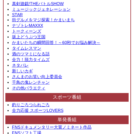
真剣遊戯!THEバトルSHOW
ミュージックジェネレーション
STAR
街グルメをマジ探索！かまいまち
ナゾトレMAXXX
トークィーンズ
坂上どうぶつ王国
かまいたちの瞬間回答！～60秒でお悩み解決～
タイムレスマン
酒のツマミになる話
全力！脱力タイムズ
ネタパレ
新しいカギ
さんまのお笑い向上委員会
千鳥の鬼レンチャン
その他バラエティ
スポーツ番組
釣りごろつられごろ
全力応援 スポーツLOVERS
単発番組
FNSドキュメンタリー大賞ノミネート作品
FNSソフト工場