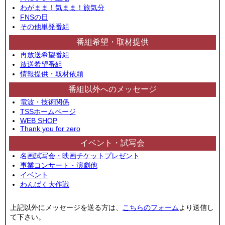
わがまま！気まま！旅気分
FNSの日
その他単発番組
番組希望・取材提供
再放送希望番組
放送希望番組
情報提供・取材依頼
番組以外へのメッセージ
電波・技術関係
TSSホームページ
WEB SHOP
Thank you for zero
イベント・試写会
名画試写会・映画チケットプレゼント
事業コンサート・演劇他
イベント
わんぱく大作戦
上記以外にメッセージを送る方は、
こちらのフォーム
より送信し
て下さい。