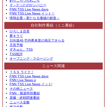
釣りごろつられごろ
そ～だったのかンパニー
FNN TSS Live News days
FNN TSS Live News イット！
情熱企業～新たなる価値の創造～
自社制作番組（ミニ番組）
ひろしま百景
夢キラリ
日向坂46 竹内希来里の地元できらる
天気予報
ずきゅん。TSS
TSS批評
オープニング・クロージング
ニュース関連
ＴＳＳ ライク！
FNN TSS Live News days
FNN Live News α
FNN TSS Live News イット!
その他ニュース
FNN・報道特別番組
原爆・終戦関連番組
ニュース全般
政治全般