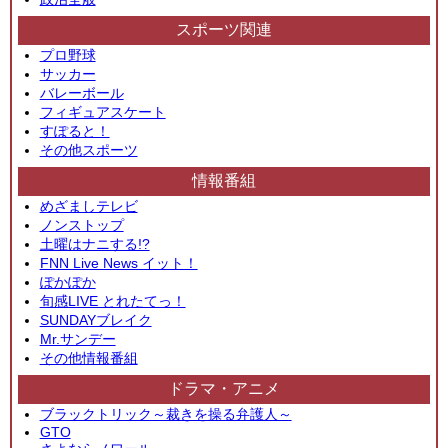
スポーツ関連
プロ野球
サッカー
バレーボール
フィギュアスケート
すぽると！
その他スポーツ
情報番組
めざましテレビ
ノンストップ
土曜はナニする!?
FNN Live News イット！
ぽかぽか
旬感LIVE とれたてっ！
SUNDAYブレイク
Mr.サンデー
その他情報番組
ドラマ・アニメ
ブラックトリック～裁きを操る弁護人～
GTO