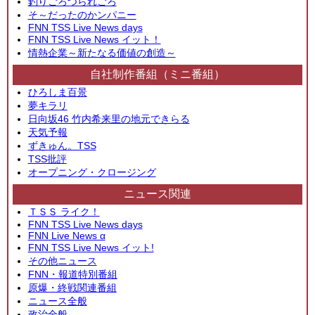
釣りごろつられごろ
そ～だったのかンパニー
FNN TSS Live News days
FNN TSS Live News イット！
情熱企業～新たなる価値の創造～
自社制作番組（ミニ番組）
ひろしま百景
夢キラリ
日向坂46 竹内希来里の地元できらる
天気予報
ずきゅん。TSS
TSS批評
オープニング・クロージング
ニュース関連
ＴＳＳ ライク！
FNN TSS Live News days
FNN Live News α
FNN TSS Live News イット!
その他ニュース
FNN・報道特別番組
原爆・終戦関連番組
ニュース全般
政治全般