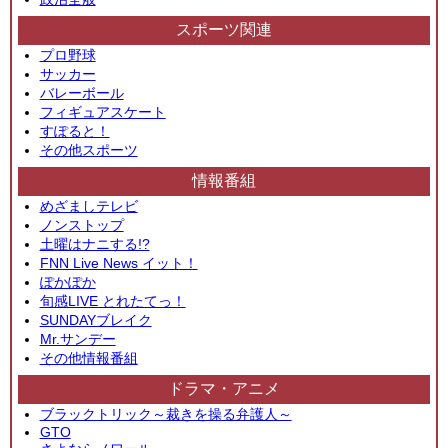
スポーツ関連
プロ野球
サッカー
バレーボール
フィギュアスケート
すぽると！
その他スポーツ
情報番組
めざましテレビ
ノンストップ
土曜はナニする!?
FNN Live News イット！
ぽかぽか
旬感LIVE とれたてっ！
SUNDAYブレイク
Mr.サンデー
その他情報番組
ドラマ・アニメ
ブラックトリック～裁きを操る弁護人～
GTO