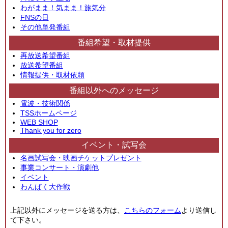
わがまま！気まま！旅気分
FNSの日
その他単発番組
番組希望・取材提供
再放送希望番組
放送希望番組
情報提供・取材依頼
番組以外へのメッセージ
電波・技術関係
TSSホームページ
WEB SHOP
Thank you for zero
イベント・試写会
名画試写会・映画チケットプレゼント
事業コンサート・演劇他
イベント
わんぱく大作戦
上記以外にメッセージを送る方は、
こちらのフォーム
より送信し
て下さい。