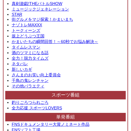
真剣遊戯!THEバトルSHOW
ミュージックジェネレーション
STAR
街グルメをマジ探索！かまいまち
ナゾトレMAXXX
トークィーンズ
坂上どうぶつ王国
かまいたちの瞬間回答！～60秒でお悩み解決～
タイムレスマン
酒のツマミになる話
全力！脱力タイムズ
ネタパレ
新しいカギ
さんまのお笑い向上委員会
千鳥の鬼レンチャン
その他バラエティ
スポーツ番組
釣りごろつられごろ
全力応援 スポーツLOVERS
単発番組
FNSドキュメンタリー大賞ノミネート作品
FNSソフト工場