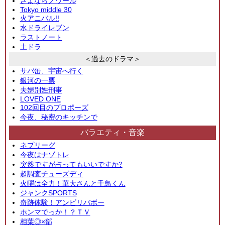
さよならノワール
Tokyo middle 30
火アニバル!!
水ドライレブン
ラストノート
土ドラ
＜過去のドラマ＞
サバ缶、宇宙へ行く
銀河の一票
夫婦別姓刑事
LOVED ONE
102回目のプロポーズ
今夜、秘密のキッチンで
バラエティ・音楽
ネプリーグ
今夜はナゾトレ
突然ですが占ってもいいですか?
超調査チューズディ
火曜は全力！華大さんと千鳥くん
ジャンクSPORTS
奇跡体験！アンビリバボー
ホンマでっか！？ＴＶ
相葉◎×部