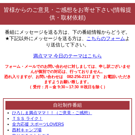
皆様からのご意見・ご感想をお寄せ下さい(情報提
供・取材依頼)
番組にメッセージを送る方は、下の番組情報からどうぞ。
★下記以外にメッセージを送る方は、
こちらのフォーム
よ
り送信して下さい。
満点ママ 今日のテーマはこちら
フォーム・メールでのお問い合わせに対しましては、申し訳ございませ
んが個別での対応は、行っておりません。
恐れ入りますが、お問い合わせは 082-256-2117 まで お電話いただき
ますようお願い致します。
（ 受付：月～金 9:30～17:30 ※祝日を除く）
自社制作番組
ひろしま満点ママ！！（ご意見・ご感想）
ＴＳＳ ライク！
全力応援 スポーツLOVERS
西村キャンプ場