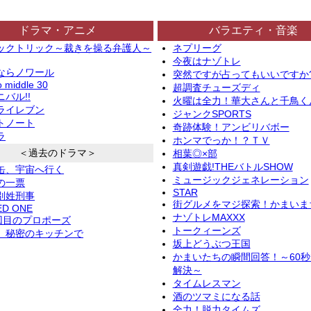
ドラマ・アニメ
バラエティ・音楽
ックトリック～裁きを操る弁護人～
ネプリーグ
今夜はナゾトレ
ならノワール
突然ですが占ってもいいですか
o middle 30
超調査チューズディ
バル!!
火曜は全力！華大さんと千鳥く
ライレブン
ジャンクSPORTS
トノート
奇跡体験！アンビリバボー
ラ
ホンマでっか！？ＴＶ
＜過去のドラマ＞
相葉◎×部
真剣遊戯!THEバトルSHOW
缶、宇宙へ行く
ミュージックジェネレーション
の一票
STAR
別姓刑事
街グルメをマジ探索！かまいま
ED ONE
ナゾトレMAXXX
2回目のプロポーズ
トークィーンズ
、秘密のキッチンで
坂上どうぶつ王国
かまいたちの瞬間回答！～60
解決～
タイムレスマン
酒のツマミになる話
全力！脱力タイムズ