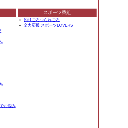
スポーツ番組
釣りごろつられごろ
全力応援 スポーツLOVERS
?
ん
ち
秒でお悩み