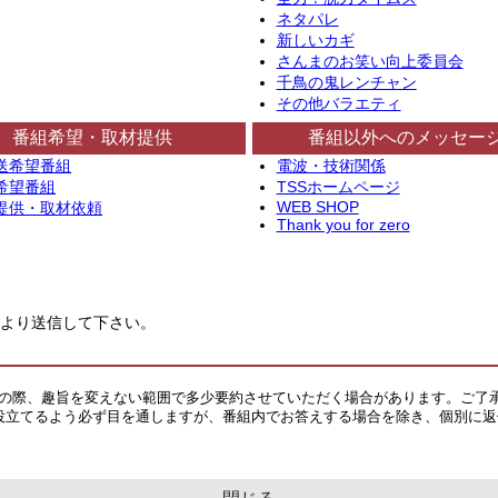
ネタパレ
新しいカギ
さんまのお笑い向上委員会
千鳥の鬼レンチャン
その他バラエティ
番組希望・取材提供
番組以外へのメッセー
送希望番組
電波・技術関係
希望番組
TSSホームページ
WEB SHOP
提供・取材依頼
Thank you for zero
より送信して下さい。
その際、趣旨を変えない範囲で多少要約させていただく場合があります。ご了
役立てるよう必ず目を通しますが、番組内でお答えする場合を除き、個別に返