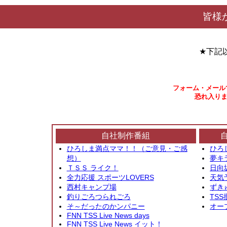
皆様
★下記
フォーム・メール
恐れ入りま
自社制作番組
ひろしま満点ママ！！（ご意見・ご感
ひろ
想）
夢キ
ＴＳＳ ライク！
日向
全力応援 スポーツLOVERS
天気
西村キャンプ場
ずき
釣りごろつられごろ
TSS
そ～だったのかンパニー
オー
FNN TSS Live News days
FNN TSS Live News イット！