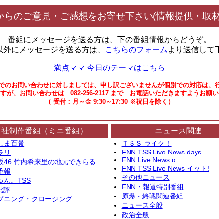
からのご意見・ご感想をお寄せ下さい(情報提供・取材
番組にメッセージを送る方は、下の番組情報からどうぞ。
以外にメッセージを送る方は、
こちらのフォーム
より送信して
満点ママ 今日のテーマはこちら
でのお問い合わせに対しましては、申し訳ございませんが個別での対応は、
すが、お問い合わせは 082-256-2117 まで お電話いただきますようお願
（ 受付：月～金 9:30～17:30 ※祝日を除く）
自社制作番組（ミニ番組）
ニュース関連
しま百景
ＴＳＳ ライク！
FNN TSS Live News days
ラリ
FNN Live News α
坂46 竹内希来里の地元できらる
FNN TSS Live News イット!
予報
その他ニュース
ゅん。TSS
FNN・報道特別番組
批評
原爆・終戦関連番組
プニング・クロージング
ニュース全般
政治全般