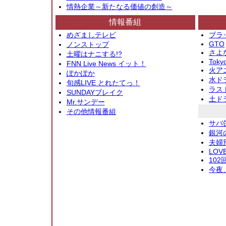
情熱企業～新たなる価値の創造～
情報番組
めざましテレビ
ブラ
GTO
ノンストップ
さよ
土曜はナニする!?
Toky
FNN Live News イット！
火アニ
ぽかぽか
水ド
旬感LIVE とれたてっ！
ラス
SUNDAYブレイク
土ド
Mr.サンデー
その他情報番組
サバ
銀河
夫婦
LOV
10
今夜