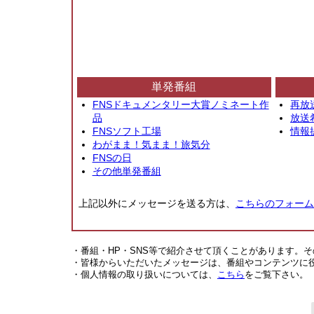
単発番組
FNSドキュメンタリー大賞ノミネート作
再放
品
放送
FNSソフト工場
情報
わがまま！気まま！旅気分
FNSの日
その他単発番組
上記以外にメッセージを送る方は、
こちらのフォーム
・番組・HP・SNS等で紹介させて頂くことがあります。
・皆様からいただいたメッセージは、番組やコンテンツに
・個人情報の取り扱いについては、
こちら
をご覧下さい。