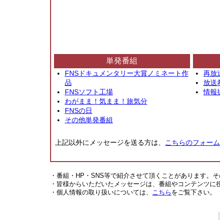
単発番組
FNSドキュメンタリー大賞ノミネート作
再放
品
放送
FNSソフト工場
情報
わがまま！気まま！旅気分
FNSの日
その他単発番組
上記以外にメッセージを送る方は、
こちらのフォーム
・番組・HP・SNS等で紹介させて頂くことがあります。
・皆様からいただいたメッセージは、番組やコンテンツに
・個人情報の取り扱いについては、
こちら
をご覧下さい。