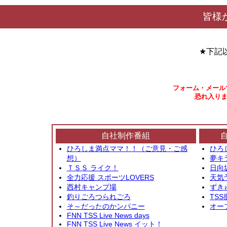
皆様
★下記
フォーム・メール
恐れ入りま
自社制作番組
ひろしま満点ママ！！（ご意見・ご感
ひろ
想）
夢キ
ＴＳＳ ライク！
日向
全力応援 スポーツLOVERS
天気
西村キャンプ場
ずき
釣りごろつられごろ
TSS
そ～だったのかンパニー
オー
FNN TSS Live News days
FNN TSS Live News イット！