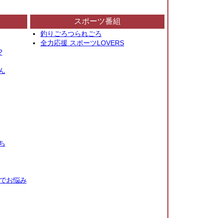
スポーツ番組
釣りごろつられごろ
全力応援 スポーツLOVERS
?
ん
ち
秒でお悩み