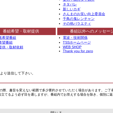
ネタパレ
新しいカギ
さんまのお笑い向上委員会
千鳥の鬼レンチャン
その他バラエティ
番組希望・取材提供
番組以外へのメッセー
送希望番組
電波・技術関係
希望番組
TSSホームページ
WEB SHOP
提供・取材依頼
Thank you for zero
より送信して下さい。
その際、趣旨を変えない範囲で多少要約させていただく場合があります。ご了
役立てるよう必ず目を通しますが、番組内でお答えする場合を除き、個別に返