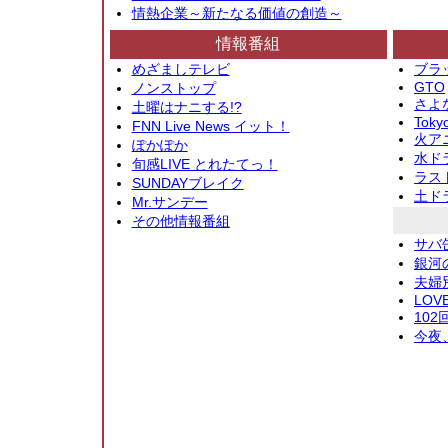
情熱企業～新たなる価値の創造～
情報番組
めざましテレビ
ブラ
GTO
ノンストップ
さよ
土曜はナニする!?
Toky
FNN Live News イット！
火アニ
ぽかぽか
水ド
旬感LIVE とれたてっ！
ラス
SUNDAYブレイク
土ド
Mr.サンデー
その他情報番組
サバ
銀河
夫婦
LOV
10
今夜