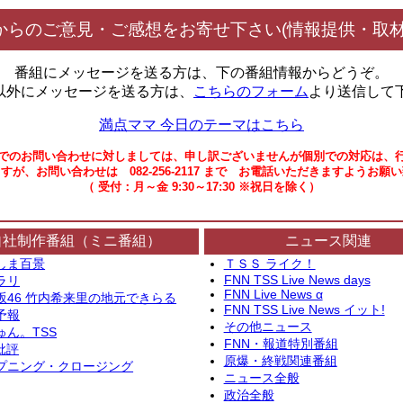
からのご意見・ご感想をお寄せ下さい(情報提供・取材
番組にメッセージを送る方は、下の番組情報からどうぞ。
以外にメッセージを送る方は、
こちらのフォーム
より送信して
満点ママ 今日のテーマはこちら
でのお問い合わせに対しましては、申し訳ございませんが個別での対応は、
すが、お問い合わせは 082-256-2117 まで お電話いただきますようお願
（ 受付：月～金 9:30～17:30 ※祝日を除く）
自社制作番組（ミニ番組）
ニュース関連
しま百景
ＴＳＳ ライク！
FNN TSS Live News days
ラリ
FNN Live News α
坂46 竹内希来里の地元できらる
FNN TSS Live News イット!
予報
その他ニュース
ゅん。TSS
FNN・報道特別番組
批評
原爆・終戦関連番組
プニング・クロージング
ニュース全般
政治全般