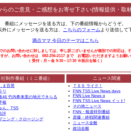
からのご意見・ご感想をお寄せ下さい(情報提供・取材
番組にメッセージを送る方は、下の番組情報からどうぞ。
以外にメッセージを送る方は、
こちらのフォーム
より送信して
満点ママ 今日のテーマはこちら
でのお問い合わせに対しましては、申し訳ございませんが個別での対応は、
すが、お問い合わせは 082-256-2117 まで お電話いただきますようお願
（ 受付：月～金 9:30～17:30 ※祝日を除く）
自社制作番組（ミニ番組）
ニュース関連
しま百景
ＴＳＳ ライク！
FNN TSS Live News days
ラリ
FNN Live News α
坂46 竹内希来里の地元できらる
FNN TSS Live News イット!
予報
その他ニュース
ゅん。TSS
FNN・報道特別番組
批評
原爆・終戦関連番組
プニング・クロージング
ニュース全般
政治全般