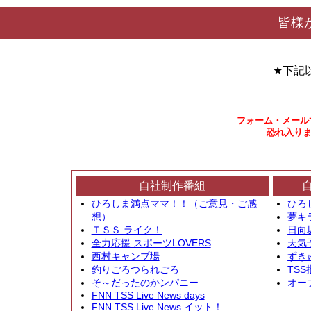
皆様
★下記
フォーム・メール
恐れ入りま
自社制作番組
ひろしま満点ママ！！（ご意見・ご感
ひろ
想）
夢キ
ＴＳＳ ライク！
日向
全力応援 スポーツLOVERS
天気
西村キャンプ場
ずき
釣りごろつられごろ
TSS
そ～だったのかンパニー
オー
FNN TSS Live News days
FNN TSS Live News イット！