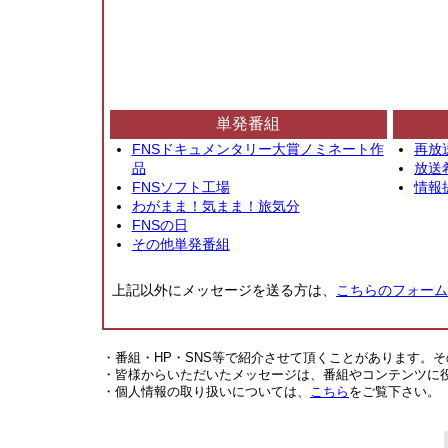
単発番組
FNSドキュメンタリー大賞ノミネート作
再放
品
放送
FNSソフト工場
情報
わがまま！気まま！旅気分
FNSの日
その他単発番組
上記以外にメッセージを送る方は、
こちらのフォーム
・番組・HP・SNS等で紹介させて頂くことがあります。
・皆様からいただいたメッセージは、番組やコンテンツに
・個人情報の取り扱いについては、
こちら
をご覧下さい。