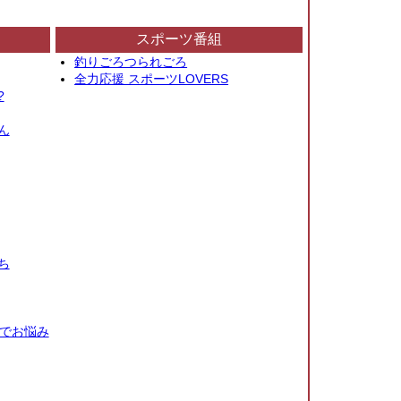
スポーツ番組
釣りごろつられごろ
全力応援 スポーツLOVERS
?
ん
ち
秒でお悩み