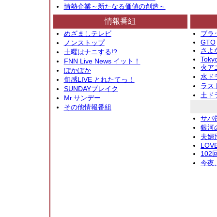
情熱企業～新たなる価値の創造～
情報番組
めざましテレビ
ブラ
GTO
ノンストップ
さよ
土曜はナニする!?
Toky
FNN Live News イット！
火アニ
ぽかぽか
水ド
旬感LIVE とれたてっ！
ラス
SUNDAYブレイク
土ド
Mr.サンデー
その他情報番組
サバ
銀河
夫婦
LOV
10
今夜