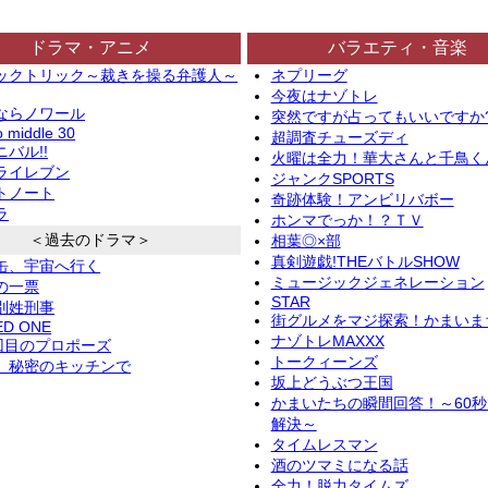
ドラマ・アニメ
バラエティ・音楽
ックトリック～裁きを操る弁護人～
ネプリーグ
今夜はナゾトレ
ならノワール
突然ですが占ってもいいですか
o middle 30
超調査チューズディ
バル!!
火曜は全力！華大さんと千鳥く
ライレブン
ジャンクSPORTS
トノート
奇跡体験！アンビリバボー
ラ
ホンマでっか！？ＴＶ
＜過去のドラマ＞
相葉◎×部
真剣遊戯!THEバトルSHOW
缶、宇宙へ行く
ミュージックジェネレーション
の一票
STAR
別姓刑事
街グルメをマジ探索！かまいま
ED ONE
ナゾトレMAXXX
2回目のプロポーズ
トークィーンズ
、秘密のキッチンで
坂上どうぶつ王国
かまいたちの瞬間回答！～60
解決～
タイムレスマン
酒のツマミになる話
全力！脱力タイムズ