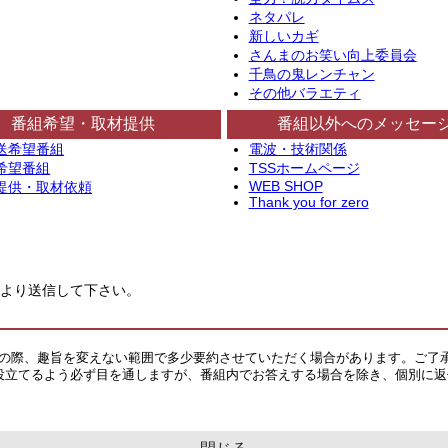
ネタパレ
新しいカギ
さんまのお笑い向上委員会
千鳥の鬼レンチャン
その他バラエティ
番組希望・取材提供
番組以外へのメッセー
送希望番組
電波・技術関係
希望番組
TSSホームページ
WEB SHOP
提供・取材依頼
Thank you for zero
より送信して下さい。
その際、趣旨を変えない範囲で多少要約させていただく場合があります。ご了
役立てるよう必ず目を通しますが、番組内でお答えする場合を除き、個別に返