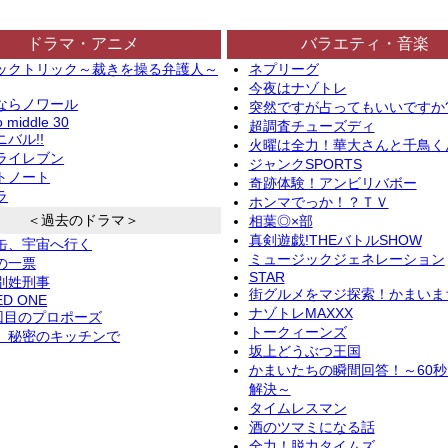
ドラマ・アニメ
バラエティ・音楽
ックトリック～裁きを操る弁護人～
ネプリーグ
今夜はナゾトレ
ならノワール
突然ですが占ってもいいですか
o middle 30
超調査チューズディ
バル!!
火曜は全力！華大さんと千鳥く
ライレブン
ジャンクSPORTS
トノート
奇跡体験！アンビリバボー
ラ
ホンマでっか！？ＴＶ
＜過去のドラマ＞
相葉◎×部
真剣遊戯!THEバトルSHOW
缶、宇宙へ行く
ミュージックジェネレーション
の一票
STAR
別姓刑事
街グルメをマジ探索！かまいま
ED ONE
ナゾトレMAXXX
2回目のプロポーズ
トークィーンズ
、秘密のキッチンで
坂上どうぶつ王国
かまいたちの瞬間回答！～60
解決～
タイムレスマン
酒のツマミになる話
全力！脱力タイムズ