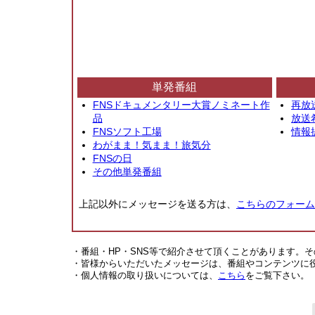
単発番組
FNSドキュメンタリー大賞ノミネート作
再放
品
放送
FNSソフト工場
情報
わがまま！気まま！旅気分
FNSの日
その他単発番組
上記以外にメッセージを送る方は、
こちらのフォーム
・番組・HP・SNS等で紹介させて頂くことがあります。
・皆様からいただいたメッセージは、番組やコンテンツに
・個人情報の取り扱いについては、
こちら
をご覧下さい。