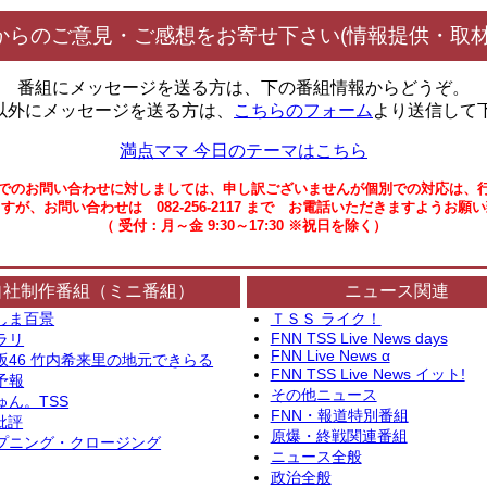
からのご意見・ご感想をお寄せ下さい(情報提供・取材
番組にメッセージを送る方は、下の番組情報からどうぞ。
以外にメッセージを送る方は、
こちらのフォーム
より送信して
満点ママ 今日のテーマはこちら
でのお問い合わせに対しましては、申し訳ございませんが個別での対応は、
すが、お問い合わせは 082-256-2117 まで お電話いただきますようお願
（ 受付：月～金 9:30～17:30 ※祝日を除く）
自社制作番組（ミニ番組）
ニュース関連
しま百景
ＴＳＳ ライク！
FNN TSS Live News days
ラリ
FNN Live News α
坂46 竹内希来里の地元できらる
FNN TSS Live News イット!
予報
その他ニュース
ゅん。TSS
FNN・報道特別番組
批評
原爆・終戦関連番組
プニング・クロージング
ニュース全般
政治全般