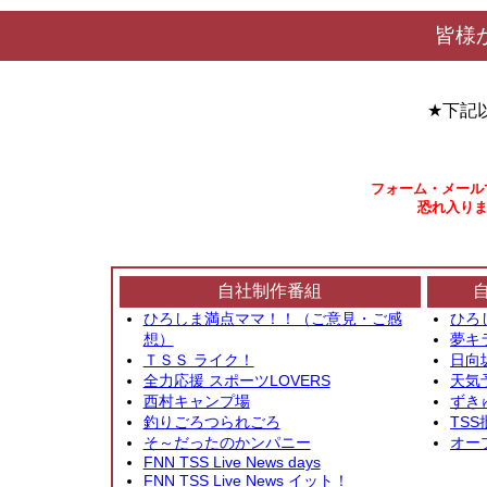
皆様
★下記
フォーム・メール
恐れ入りま
自社制作番組
ひろしま満点ママ！！（ご意見・ご感
ひろ
想）
夢キ
ＴＳＳ ライク！
日向
全力応援 スポーツLOVERS
天気
西村キャンプ場
ずき
釣りごろつられごろ
TSS
そ～だったのかンパニー
オー
FNN TSS Live News days
FNN TSS Live News イット！