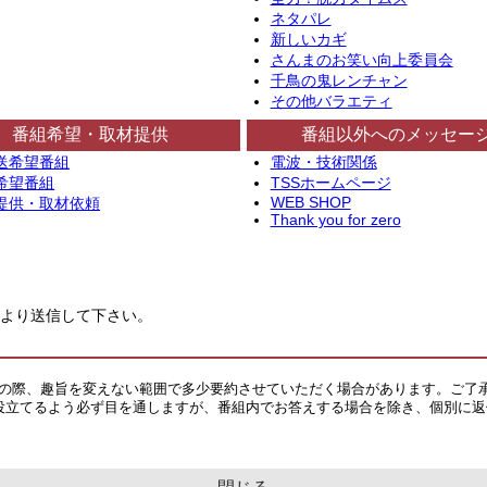
ネタパレ
新しいカギ
さんまのお笑い向上委員会
千鳥の鬼レンチャン
その他バラエティ
番組希望・取材提供
番組以外へのメッセー
送希望番組
電波・技術関係
希望番組
TSSホームページ
WEB SHOP
提供・取材依頼
Thank you for zero
より送信して下さい。
その際、趣旨を変えない範囲で多少要約させていただく場合があります。ご了
役立てるよう必ず目を通しますが、番組内でお答えする場合を除き、個別に返