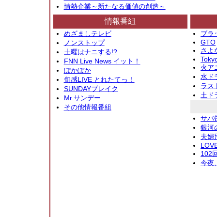
情熱企業～新たなる価値の創造～
情報番組
めざましテレビ
ブラ
GTO
ノンストップ
さよ
土曜はナニする!?
Toky
FNN Live News イット！
火アニ
ぽかぽか
水ド
旬感LIVE とれたてっ！
ラス
SUNDAYブレイク
土ド
Mr.サンデー
その他情報番組
サバ
銀河
夫婦
LOV
10
今夜