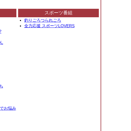
スポーツ番組
釣りごろつられごろ
全力応援 スポーツLOVERS
?
ん
ち
秒でお悩み