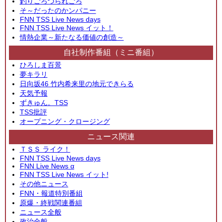
釣りごろつられごろ
そ～だったのかンパニー
FNN TSS Live News days
FNN TSS Live News イット！
情熱企業～新たなる価値の創造～
自社制作番組（ミニ番組）
ひろしま百景
夢キラリ
日向坂46 竹内希来里の地元できらる
天気予報
ずきゅん。TSS
TSS批評
オープニング・クロージング
ニュース関連
ＴＳＳ ライク！
FNN TSS Live News days
FNN Live News α
FNN TSS Live News イット!
その他ニュース
FNN・報道特別番組
原爆・終戦関連番組
ニュース全般
政治全般