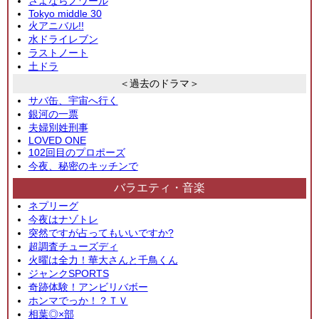
さよならノワール
Tokyo middle 30
火アニバル!!
水ドライレブン
ラストノート
土ドラ
＜過去のドラマ＞
サバ缶、宇宙へ行く
銀河の一票
夫婦別姓刑事
LOVED ONE
102回目のプロポーズ
今夜、秘密のキッチンで
バラエティ・音楽
ネプリーグ
今夜はナゾトレ
突然ですが占ってもいいですか?
超調査チューズディ
火曜は全力！華大さんと千鳥くん
ジャンクSPORTS
奇跡体験！アンビリバボー
ホンマでっか！？ＴＶ
相葉◎×部