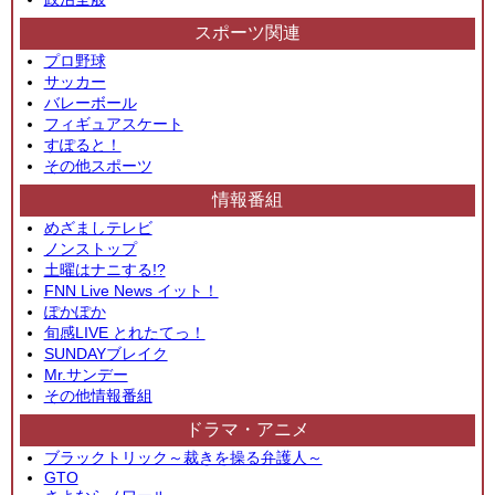
スポーツ関連
プロ野球
サッカー
バレーボール
フィギュアスケート
すぽると！
その他スポーツ
情報番組
めざましテレビ
ノンストップ
土曜はナニする!?
FNN Live News イット！
ぽかぽか
旬感LIVE とれたてっ！
SUNDAYブレイク
Mr.サンデー
その他情報番組
ドラマ・アニメ
ブラックトリック～裁きを操る弁護人～
GTO