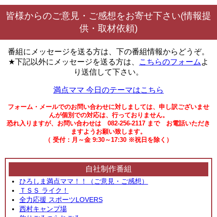
皆様からのご意見・ご感想をお寄せ下さい(情報提
供・取材依頼)
番組にメッセージを送る方は、下の番組情報からどうぞ。
★下記以外にメッセージを送る方は、
こちらのフォーム
よ
り送信して下さい。
満点ママ 今日のテーマはこちら
フォーム・メールでのお問い合わせに対しましては、申し訳ございませ
んが個別での対応は、行っておりません。
恐れ入りますが、お問い合わせは 082-256-2117 まで お電話いただき
ますようお願い致します。
（ 受付：月～金 9:30～17:30 ※祝日を除く）
自社制作番組
ひろしま満点ママ！！（ご意見・ご感想）
ＴＳＳ ライク！
全力応援 スポーツLOVERS
西村キャンプ場