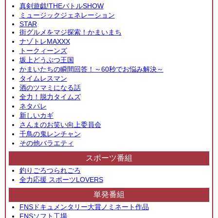
真剣遊戯!THEバトルSHOW
ミュージックジェネレーション
STAR
街グルメをマジ探索！かまいまち
ナゾトレMAXXX
トークィーンズ
坂上どうぶつ王国
かまいたちの瞬間回答！～60秒でお悩み解決～
タイムレスマン
酒のツマミになる話
全力！脱力タイムズ
ネタパレ
新しいカギ
さんまのお笑い向上委員会
千鳥の鬼レンチャン
その他バラエティ
スポーツ番組
釣りごろつられごろ
全力応援 スポーツLOVERS
単発番組
FNSドキュメンタリー大賞ノミネート作品
FNSソフト工場