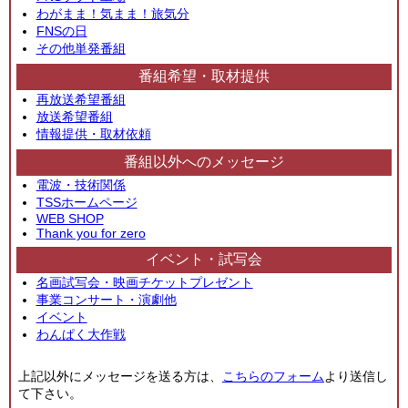
わがまま！気まま！旅気分
FNSの日
その他単発番組
番組希望・取材提供
再放送希望番組
放送希望番組
情報提供・取材依頼
番組以外へのメッセージ
電波・技術関係
TSSホームページ
WEB SHOP
Thank you for zero
イベント・試写会
名画試写会・映画チケットプレゼント
事業コンサート・演劇他
イベント
わんぱく大作戦
上記以外にメッセージを送る方は、
こちらのフォーム
より送信し
て下さい。