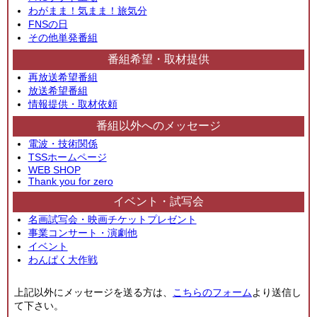
わがまま！気まま！旅気分
FNSの日
その他単発番組
番組希望・取材提供
再放送希望番組
放送希望番組
情報提供・取材依頼
番組以外へのメッセージ
電波・技術関係
TSSホームページ
WEB SHOP
Thank you for zero
イベント・試写会
名画試写会・映画チケットプレゼント
事業コンサート・演劇他
イベント
わんぱく大作戦
上記以外にメッセージを送る方は、
こちらのフォーム
より送信し
て下さい。