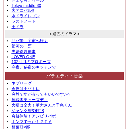
さよならノワール
Tokyo middle 30
火アニバル!!
水ドライレブン
ラストノート
土ドラ
＜過去のドラマ＞
サバ缶、宇宙へ行く
銀河の一票
夫婦別姓刑事
LOVED ONE
102回目のプロポーズ
今夜、秘密のキッチンで
バラエティ・音楽
ネプリーグ
今夜はナゾトレ
突然ですが占ってもいいですか?
超調査チューズディ
火曜は全力！華大さんと千鳥くん
ジャンクSPORTS
奇跡体験！アンビリバボー
ホンマでっか！？ＴＶ
相葉◎×部