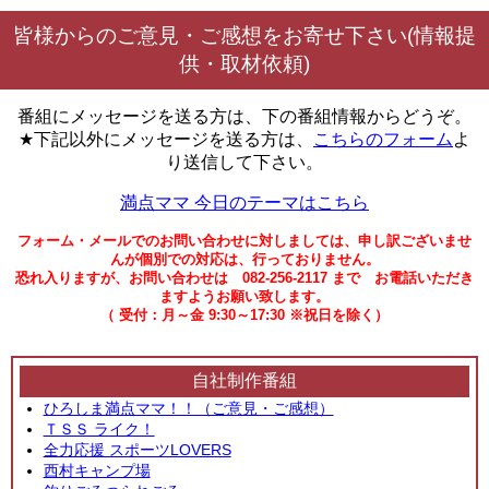
皆様からのご意見・ご感想をお寄せ下さい(情報提
供・取材依頼)
番組にメッセージを送る方は、下の番組情報からどうぞ。
★下記以外にメッセージを送る方は、
こちらのフォーム
よ
り送信して下さい。
満点ママ 今日のテーマはこちら
フォーム・メールでのお問い合わせに対しましては、申し訳ございませ
んが個別での対応は、行っておりません。
恐れ入りますが、お問い合わせは 082-256-2117 まで お電話いただき
ますようお願い致します。
（ 受付：月～金 9:30～17:30 ※祝日を除く）
自社制作番組
ひろしま満点ママ！！（ご意見・ご感想）
ＴＳＳ ライク！
全力応援 スポーツLOVERS
西村キャンプ場