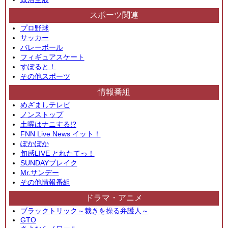
スポーツ関連
プロ野球
サッカー
バレーボール
フィギュアスケート
すぽると！
その他スポーツ
情報番組
めざましテレビ
ノンストップ
土曜はナニする!?
FNN Live News イット！
ぽかぽか
旬感LIVE とれたてっ！
SUNDAYブレイク
Mr.サンデー
その他情報番組
ドラマ・アニメ
ブラックトリック～裁きを操る弁護人～
GTO