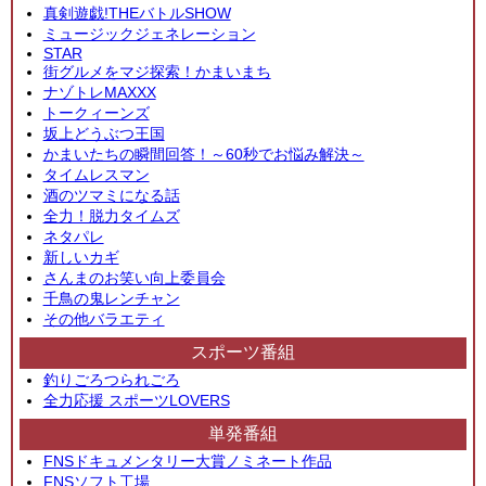
真剣遊戯!THEバトルSHOW
ミュージックジェネレーション
STAR
街グルメをマジ探索！かまいまち
ナゾトレMAXXX
トークィーンズ
坂上どうぶつ王国
かまいたちの瞬間回答！～60秒でお悩み解決～
タイムレスマン
酒のツマミになる話
全力！脱力タイムズ
ネタパレ
新しいカギ
さんまのお笑い向上委員会
千鳥の鬼レンチャン
その他バラエティ
スポーツ番組
釣りごろつられごろ
全力応援 スポーツLOVERS
単発番組
FNSドキュメンタリー大賞ノミネート作品
FNSソフト工場