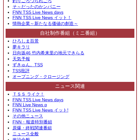
釣りごろつられごろ
そ～だったのかンパニー
FNN TSS Live News days
FNN TSS Live News イット！
情熱企業～新たなる価値の創造～
自社制作番組（ミニ番組）
ひろしま百景
夢キラリ
日向坂46 竹内希来里の地元できらる
天気予報
ずきゅん。TSS
TSS批評
オープニング・クロージング
ニュース関連
ＴＳＳ ライク！
FNN TSS Live News days
FNN Live News α
FNN TSS Live News イット!
その他ニュース
FNN・報道特別番組
原爆・終戦関連番組
ニュース全般
政治全般