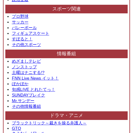
スポーツ関連
プロ野球
サッカー
バレーボール
フィギュアスケート
すぽると！
その他スポーツ
情報番組
めざましテレビ
ノンストップ
土曜はナニする!?
FNN Live News イット！
ぽかぽか
旬感LIVE とれたてっ！
SUNDAYブレイク
Mr.サンデー
その他情報番組
ドラマ・アニメ
ブラックトリック～裁きを操る弁護人～
GTO