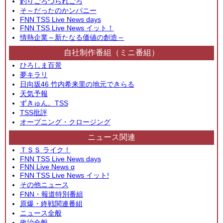
釣りごろつられごろ
そ～だったのかンパニー
FNN TSS Live News days
FNN TSS Live News イット！
情熱企業～新たなる価値の創造～
自社制作番組（ミニ番組）
ひろしま百景
夢キラリ
日向坂46 竹内希来里の地元できらる
天気予報
ずきゅん。TSS
TSS批評
オープニング・クロージング
ニュース関連
ＴＳＳ ライク！
FNN TSS Live News days
FNN Live News α
FNN TSS Live News イット!
その他ニュース
FNN・報道特別番組
原爆・終戦関連番組
ニュース全般
政治全般