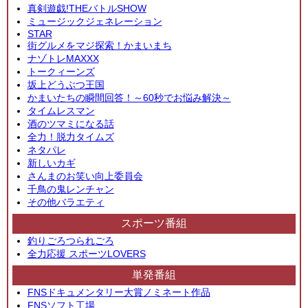
真剣遊戯!THEバトルSHOW
ミュージックジェネレーション
STAR
街グルメをマジ探索！かまいまち
ナゾトレMAXXX
トークィーンズ
坂上どうぶつ王国
かまいたちの瞬間回答！～60秒でお悩み解決～
タイムレスマン
酒のツマミになる話
全力！脱力タイムズ
ネタパレ
新しいカギ
さんまのお笑い向上委員会
千鳥の鬼レンチャン
その他バラエティ
スポーツ番組
釣りごろつられごろ
全力応援 スポーツLOVERS
単発番組
FNSドキュメンタリー大賞ノミネート作品
FNSソフト工場