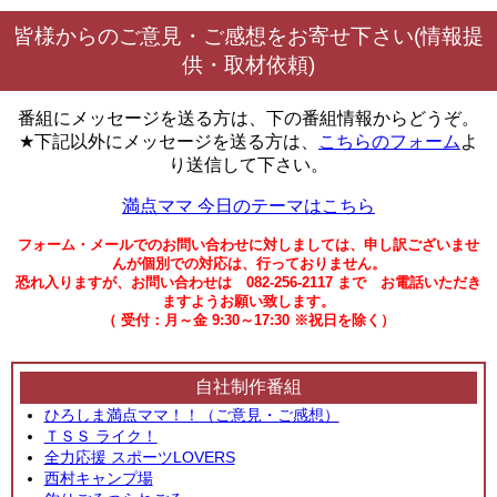
皆様からのご意見・ご感想をお寄せ下さい(情報提
供・取材依頼)
番組にメッセージを送る方は、下の番組情報からどうぞ。
★下記以外にメッセージを送る方は、
こちらのフォーム
よ
り送信して下さい。
満点ママ 今日のテーマはこちら
フォーム・メールでのお問い合わせに対しましては、申し訳ございませ
んが個別での対応は、行っておりません。
恐れ入りますが、お問い合わせは 082-256-2117 まで お電話いただき
ますようお願い致します。
（ 受付：月～金 9:30～17:30 ※祝日を除く）
自社制作番組
ひろしま満点ママ！！（ご意見・ご感想）
ＴＳＳ ライク！
全力応援 スポーツLOVERS
西村キャンプ場