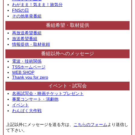
わがまま！気まま！旅気分
FNSの日
その他単発番組
番組希望・取材提供
再放送希望番組
放送希望番組
情報提供・取材依頼
番組以外へのメッセージ
電波・技術関係
TSSホームページ
WEB SHOP
Thank you for zero
イベント・試写会
名画試写会・映画チケットプレゼント
事業コンサート・演劇他
イベント
わんぱく大作戦
上記以外にメッセージを送る方は、
こちらのフォーム
より送信し
て下さい。