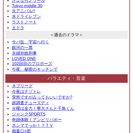
さよならノワール
Tokyo middle 30
火アニバル!!
水ドライレブン
ラストノート
土ドラ
＜過去のドラマ＞
サバ缶、宇宙へ行く
銀河の一票
夫婦別姓刑事
LOVED ONE
102回目のプロポーズ
今夜、秘密のキッチンで
バラエティ・音楽
ネプリーグ
今夜はナゾトレ
突然ですが占ってもいいですか?
超調査チューズディ
火曜は全力！華大さんと千鳥くん
ジャンクSPORTS
奇跡体験！アンビリバボー
ホンマでっか！？ＴＶ
相葉◎×部