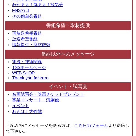
わがまま！気まま！旅気分
FNSの日
その他単発番組
番組希望・取材提供
再放送希望番組
放送希望番組
情報提供・取材依頼
番組以外へのメッセージ
電波・技術関係
TSSホームページ
WEB SHOP
Thank you for zero
イベント・試写会
名画試写会・映画チケットプレゼント
事業コンサート・演劇他
イベント
わんぱく大作戦
上記以外にメッセージを送る方は、
こちらのフォーム
より送信し
て下さい。