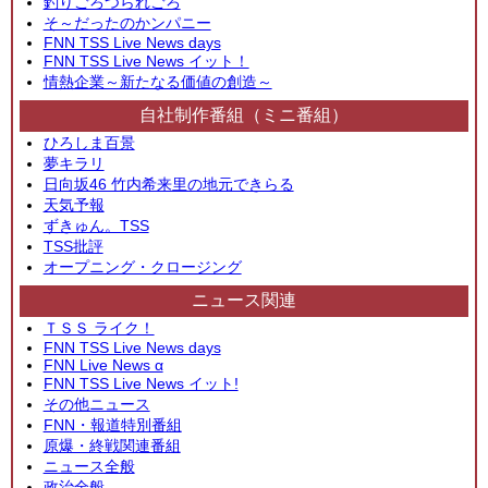
釣りごろつられごろ
そ～だったのかンパニー
FNN TSS Live News days
FNN TSS Live News イット！
情熱企業～新たなる価値の創造～
自社制作番組（ミニ番組）
ひろしま百景
夢キラリ
日向坂46 竹内希来里の地元できらる
天気予報
ずきゅん。TSS
TSS批評
オープニング・クロージング
ニュース関連
ＴＳＳ ライク！
FNN TSS Live News days
FNN Live News α
FNN TSS Live News イット!
その他ニュース
FNN・報道特別番組
原爆・終戦関連番組
ニュース全般
政治全般