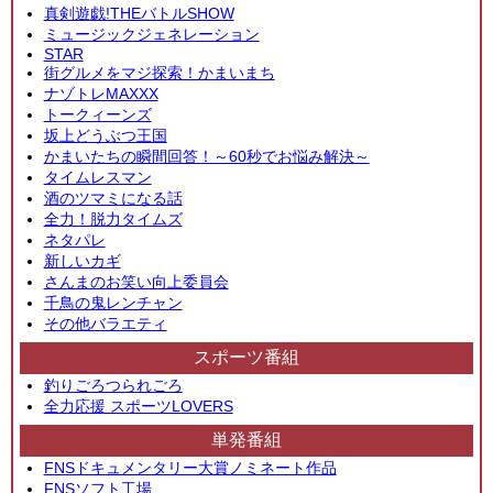
真剣遊戯!THEバトルSHOW
ミュージックジェネレーション
STAR
街グルメをマジ探索！かまいまち
ナゾトレMAXXX
トークィーンズ
坂上どうぶつ王国
かまいたちの瞬間回答！～60秒でお悩み解決～
タイムレスマン
酒のツマミになる話
全力！脱力タイムズ
ネタパレ
新しいカギ
さんまのお笑い向上委員会
千鳥の鬼レンチャン
その他バラエティ
スポーツ番組
釣りごろつられごろ
全力応援 スポーツLOVERS
単発番組
FNSドキュメンタリー大賞ノミネート作品
FNSソフト工場