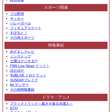
スポーツ関連
プロ野球
サッカー
バレーボール
フィギュアスケート
すぽると！
その他スポーツ
情報番組
めざましテレビ
ノンストップ
土曜はナニする!?
FNN Live News イット！
ぽかぽか
旬感LIVE とれたてっ！
SUNDAYブレイク
Mr.サンデー
その他情報番組
ドラマ・アニメ
ブラックトリック～裁きを操る弁護人～
GTO