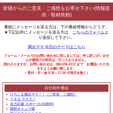
皆様からのご意見・ご感想をお寄せ下さい(情報提
供・取材依頼)
番組にメッセージを送る方は、下の番組情報からどうぞ。
★下記以外にメッセージを送る方は、
こちらのフォーム
よ
り送信して下さい。
満点ママ 今日のテーマはこちら
フォーム・メールでのお問い合わせに対しましては、申し訳ございませ
んが個別での対応は、行っておりません。
恐れ入りますが、お問い合わせは 082-256-2117 まで お電話いただき
ますようお願い致します。
（ 受付：月～金 9:30～17:30 ※祝日を除く）
自社制作番組
ひろしま満点ママ！！（ご意見・ご感想）
ＴＳＳ ライク！
全力応援 スポーツLOVERS
西村キャンプ場