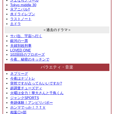
さよならノワール
Tokyo middle 30
火アニバル!!
水ドライレブン
ラストノート
土ドラ
＜過去のドラマ＞
サバ缶、宇宙へ行く
銀河の一票
夫婦別姓刑事
LOVED ONE
102回目のプロポーズ
今夜、秘密のキッチンで
バラエティ・音楽
ネプリーグ
今夜はナゾトレ
突然ですが占ってもいいですか?
超調査チューズディ
火曜は全力！華大さんと千鳥くん
ジャンクSPORTS
奇跡体験！アンビリバボー
ホンマでっか！？ＴＶ
相葉◎×部