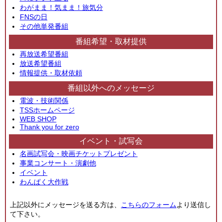
わがまま！気まま！旅気分
FNSの日
その他単発番組
番組希望・取材提供
再放送希望番組
放送希望番組
情報提供・取材依頼
番組以外へのメッセージ
電波・技術関係
TSSホームページ
WEB SHOP
Thank you for zero
イベント・試写会
名画試写会・映画チケットプレゼント
事業コンサート・演劇他
イベント
わんぱく大作戦
上記以外にメッセージを送る方は、
こちらのフォーム
より送信し
て下さい。