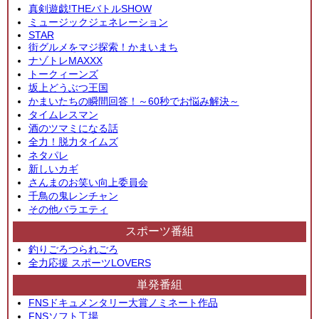
真剣遊戯!THEバトルSHOW
ミュージックジェネレーション
STAR
街グルメをマジ探索！かまいまち
ナゾトレMAXXX
トークィーンズ
坂上どうぶつ王国
かまいたちの瞬間回答！～60秒でお悩み解決～
タイムレスマン
酒のツマミになる話
全力！脱力タイムズ
ネタパレ
新しいカギ
さんまのお笑い向上委員会
千鳥の鬼レンチャン
その他バラエティ
スポーツ番組
釣りごろつられごろ
全力応援 スポーツLOVERS
単発番組
FNSドキュメンタリー大賞ノミネート作品
FNSソフト工場