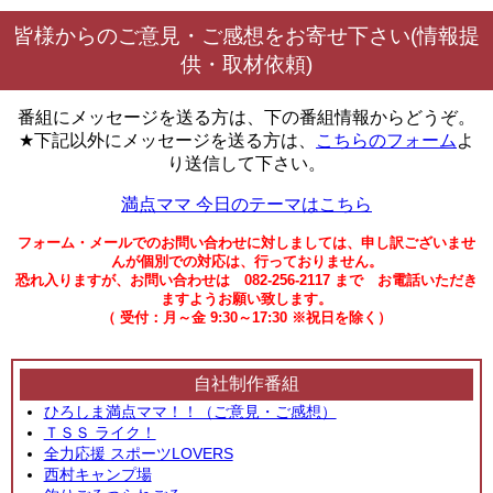
皆様からのご意見・ご感想をお寄せ下さい(情報提
供・取材依頼)
番組にメッセージを送る方は、下の番組情報からどうぞ。
★下記以外にメッセージを送る方は、
こちらのフォーム
よ
り送信して下さい。
満点ママ 今日のテーマはこちら
フォーム・メールでのお問い合わせに対しましては、申し訳ございませ
んが個別での対応は、行っておりません。
恐れ入りますが、お問い合わせは 082-256-2117 まで お電話いただき
ますようお願い致します。
（ 受付：月～金 9:30～17:30 ※祝日を除く）
自社制作番組
ひろしま満点ママ！！（ご意見・ご感想）
ＴＳＳ ライク！
全力応援 スポーツLOVERS
西村キャンプ場