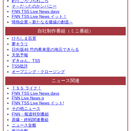
釣りごろつられごろ
そ～だったのかンパニー
FNN TSS Live News days
FNN TSS Live News イット！
情熱企業～新たなる価値の創造～
自社制作番組（ミニ番組）
ひろしま百景
夢キラリ
日向坂46 竹内希来里の地元できらる
天気予報
ずきゅん。TSS
TSS批評
オープニング・クロージング
ニュース関連
ＴＳＳ ライク！
FNN TSS Live News days
FNN Live News α
FNN TSS Live News イット!
その他ニュース
FNN・報道特別番組
原爆・終戦関連番組
ニュース全般
政治全般