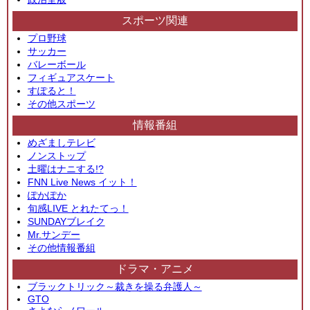
スポーツ関連
プロ野球
サッカー
バレーボール
フィギュアスケート
すぽると！
その他スポーツ
情報番組
めざましテレビ
ノンストップ
土曜はナニする!?
FNN Live News イット！
ぽかぽか
旬感LIVE とれたてっ！
SUNDAYブレイク
Mr.サンデー
その他情報番組
ドラマ・アニメ
ブラックトリック～裁きを操る弁護人～
GTO