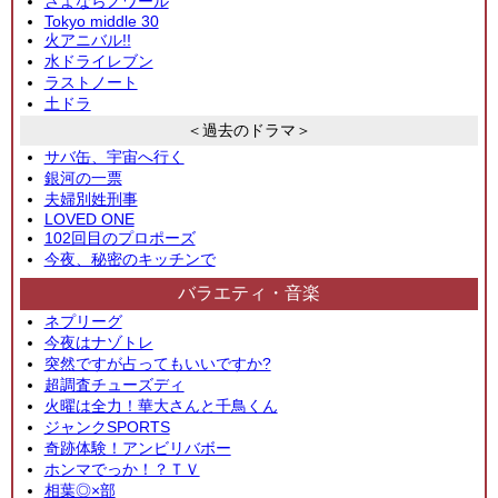
さよならノワール
Tokyo middle 30
火アニバル!!
水ドライレブン
ラストノート
土ドラ
＜過去のドラマ＞
サバ缶、宇宙へ行く
銀河の一票
夫婦別姓刑事
LOVED ONE
102回目のプロポーズ
今夜、秘密のキッチンで
バラエティ・音楽
ネプリーグ
今夜はナゾトレ
突然ですが占ってもいいですか?
超調査チューズディ
火曜は全力！華大さんと千鳥くん
ジャンクSPORTS
奇跡体験！アンビリバボー
ホンマでっか！？ＴＶ
相葉◎×部