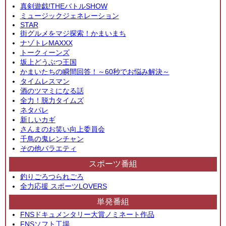
真剣遊戯!THEバトルSHOW
ミュージックジェネレーション
STAR
街グルメをマジ探索！かまいまち
ナゾトレMAXXX
トークィーンズ
坂上どうぶつ王国
かまいたちの瞬間回答！～60秒でお悩み解決～
タイムレスマン
酒のツマミになる話
全力！脱力タイムズ
ネタパレ
新しいカギ
さんまのお笑い向上委員会
千鳥の鬼レンチャン
その他バラエティ
スポーツ番組
釣りごろつられごろ
全力応援 スポーツLOVERS
単発番組
FNSドキュメンタリー大賞ノミネート作品
FNSソフト工場