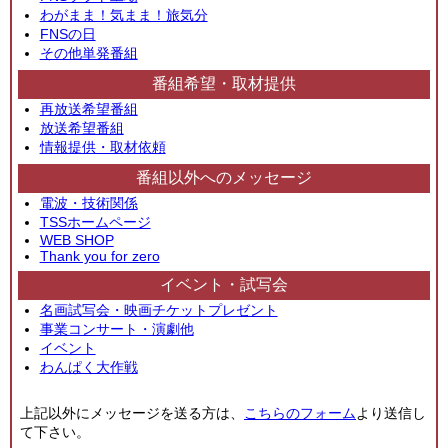
わがまま！気まま！旅気分
FNSの日
その他単発番組
番組希望・取材提供
再放送希望番組
放送希望番組
情報提供・取材依頼
番組以外へのメッセージ
電波・技術関係
TSSホームページ
WEB SHOP
Thank you for zero
イベント・試写会
名画試写会・映画チケットプレゼント
事業コンサート・演劇他
イベント
わんぱく大作戦
上記以外にメッセージを送る方は、
こちらのフォーム
より送信し
て下さい。