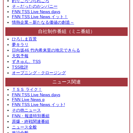
釣りごろつられごろ
そ～だったのかンパニー
FNN TSS Live News days
FNN TSS Live News イット！
情熱企業～新たなる価値の創造～
自社制作番組（ミニ番組）
ひろしま百景
夢キラリ
日向坂46 竹内希来里の地元できらる
天気予報
ずきゅん。TSS
TSS批評
オープニング・クロージング
ニュース関連
ＴＳＳ ライク！
FNN TSS Live News days
FNN Live News α
FNN TSS Live News イット!
その他ニュース
FNN・報道特別番組
原爆・終戦関連番組
ニュース全般
政治全般