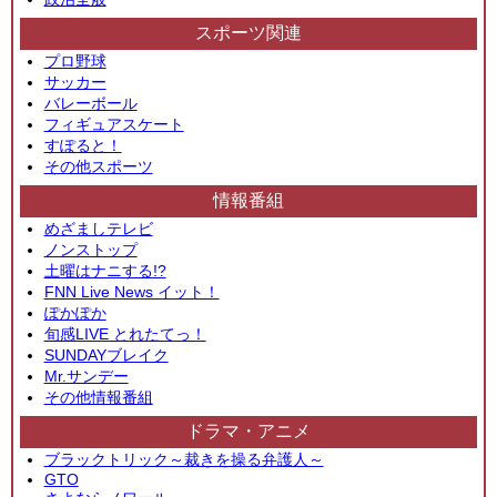
スポーツ関連
プロ野球
サッカー
バレーボール
フィギュアスケート
すぽると！
その他スポーツ
情報番組
めざましテレビ
ノンストップ
土曜はナニする!?
FNN Live News イット！
ぽかぽか
旬感LIVE とれたてっ！
SUNDAYブレイク
Mr.サンデー
その他情報番組
ドラマ・アニメ
ブラックトリック～裁きを操る弁護人～
GTO