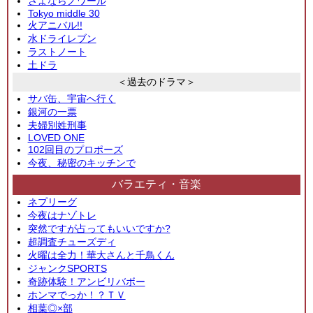
さよならノワール
Tokyo middle 30
火アニバル!!
水ドライレブン
ラストノート
土ドラ
＜過去のドラマ＞
サバ缶、宇宙へ行く
銀河の一票
夫婦別姓刑事
LOVED ONE
102回目のプロポーズ
今夜、秘密のキッチンで
バラエティ・音楽
ネプリーグ
今夜はナゾトレ
突然ですが占ってもいいですか?
超調査チューズディ
火曜は全力！華大さんと千鳥くん
ジャンクSPORTS
奇跡体験！アンビリバボー
ホンマでっか！？ＴＶ
相葉◎×部