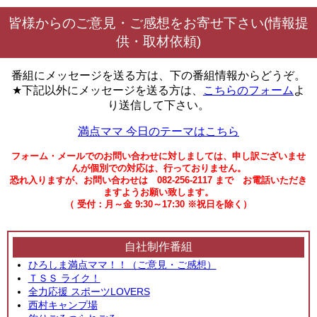
皆様からのご意見・ご感想をお寄せ下さい(情報提
供・取材依頼)
番組にメッセージを送る方は、下の番組情報からどうぞ。
★下記以外にメッセージを送る方は、
こちらのフォーム
よ
り送信して下さい。
満点ママ 今日のテーマはこちら
フォーム・メールでのお問い合わせに対しましては、申し訳ございませ
んが個別での対応は、行っておりません。
恐れ入りますが、お問い合わせは 082-256-2117 まで お電話いただき
ますようお願い致します。
（ 受付：月～金 9:30～17:30 ※祝日を除く）
自社制作番組
ひろしま満点ママ！！（ご意見・ご感想）
ＴＳＳ ライク！
全力応援 スポーツLOVERS
西村キャンプ場