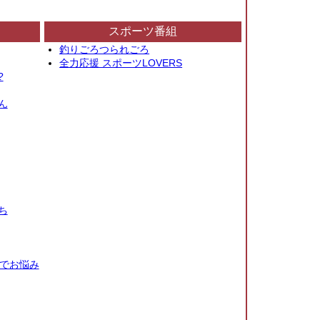
スポーツ番組
釣りごろつられごろ
全力応援 スポーツLOVERS
?
ん
ち
秒でお悩み