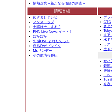
情熱企業～新たなる価値の創造～
情報番組
めざましテレビ
ブラ
GTO
ノンストップ
さよ
土曜はナニする!?
Toky
FNN Live News イット！
火アニ
ぽかぽか
水ド
旬感LIVE とれたてっ！
ラス
SUNDAYブレイク
土ド
Mr.サンデー
その他情報番組
サバ
銀河
夫婦
LOV
10
今夜