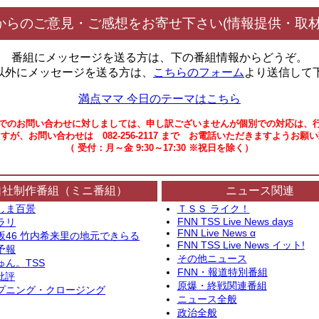
からのご意見・ご感想をお寄せ下さい(情報提供・取材
番組にメッセージを送る方は、下の番組情報からどうぞ。
以外にメッセージを送る方は、
こちらのフォーム
より送信して
満点ママ 今日のテーマはこちら
でのお問い合わせに対しましては、申し訳ございませんが個別での対応は、
すが、お問い合わせは 082-256-2117 まで お電話いただきますようお願
（ 受付：月～金 9:30～17:30 ※祝日を除く）
自社制作番組（ミニ番組）
ニュース関連
しま百景
ＴＳＳ ライク！
FNN TSS Live News days
ラリ
FNN Live News α
坂46 竹内希来里の地元できらる
FNN TSS Live News イット!
予報
その他ニュース
ゅん。TSS
FNN・報道特別番組
批評
原爆・終戦関連番組
プニング・クロージング
ニュース全般
政治全般