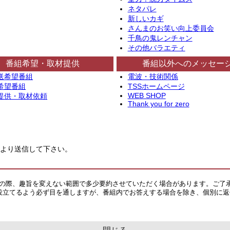
ネタパレ
新しいカギ
さんまのお笑い向上委員会
千鳥の鬼レンチャン
その他バラエティ
番組希望・取材提供
番組以外へのメッセー
送希望番組
電波・技術関係
希望番組
TSSホームページ
WEB SHOP
提供・取材依頼
Thank you for zero
より送信して下さい。
その際、趣旨を変えない範囲で多少要約させていただく場合があります。ご了
役立てるよう必ず目を通しますが、番組内でお答えする場合を除き、個別に返