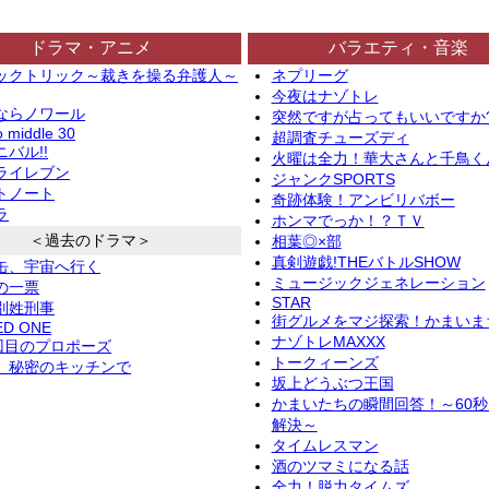
ドラマ・アニメ
バラエティ・音楽
ックトリック～裁きを操る弁護人～
ネプリーグ
今夜はナゾトレ
ならノワール
突然ですが占ってもいいですか
o middle 30
超調査チューズディ
バル!!
火曜は全力！華大さんと千鳥く
ライレブン
ジャンクSPORTS
トノート
奇跡体験！アンビリバボー
ラ
ホンマでっか！？ＴＶ
＜過去のドラマ＞
相葉◎×部
真剣遊戯!THEバトルSHOW
缶、宇宙へ行く
ミュージックジェネレーション
の一票
STAR
別姓刑事
街グルメをマジ探索！かまいま
ED ONE
ナゾトレMAXXX
2回目のプロポーズ
トークィーンズ
、秘密のキッチンで
坂上どうぶつ王国
かまいたちの瞬間回答！～60
解決～
タイムレスマン
酒のツマミになる話
全力！脱力タイムズ