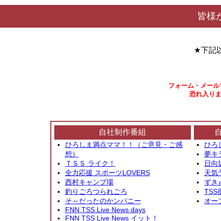
皆様
★下記
フォーム・メール
恐れ入りま
自社制作番組
ひろしま満点ママ！！（ご意見・ご感
ひろ
想）
夢キ
ＴＳＳ ライク！
日向
全力応援 スポーツLOVERS
天気
西村キャンプ場
ずき
釣りごろつられごろ
TSS
そ～だったのかンパニー
オー
FNN TSS Live News days
FNN TSS Live News イット！