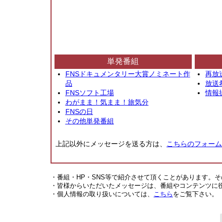
単発番組
FNSドキュメンタリー大賞ノミネート作
再放
品
放送
FNSソフト工場
情報
わがまま！気まま！旅気分
FNSの日
その他単発番組
上記以外にメッセージを送る方は、
こちらのフォーム
・番組・HP・SNS等で紹介させて頂くことがあります。
・皆様からいただいたメッセージは、番組やコンテンツに
・個人情報の取り扱いについては、
こちら
をご覧下さい。