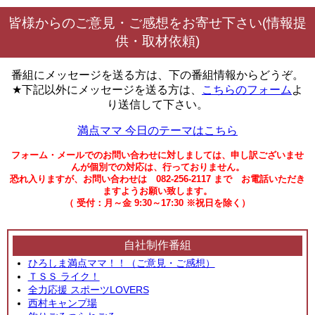
皆様からのご意見・ご感想をお寄せ下さい(情報提
供・取材依頼)
番組にメッセージを送る方は、下の番組情報からどうぞ。
★下記以外にメッセージを送る方は、
こちらのフォーム
よ
り送信して下さい。
満点ママ 今日のテーマはこちら
フォーム・メールでのお問い合わせに対しましては、申し訳ございませ
んが個別での対応は、行っておりません。
恐れ入りますが、お問い合わせは 082-256-2117 まで お電話いただき
ますようお願い致します。
（ 受付：月～金 9:30～17:30 ※祝日を除く）
自社制作番組
ひろしま満点ママ！！（ご意見・ご感想）
ＴＳＳ ライク！
全力応援 スポーツLOVERS
西村キャンプ場