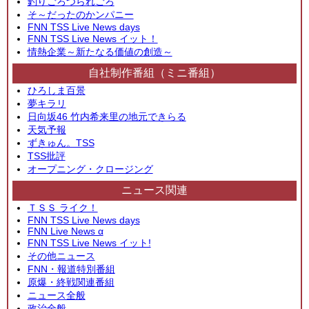
釣りごろつられごろ
そ～だったのかンパニー
FNN TSS Live News days
FNN TSS Live News イット！
情熱企業～新たなる価値の創造～
自社制作番組（ミニ番組）
ひろしま百景
夢キラリ
日向坂46 竹内希来里の地元できらる
天気予報
ずきゅん。TSS
TSS批評
オープニング・クロージング
ニュース関連
ＴＳＳ ライク！
FNN TSS Live News days
FNN Live News α
FNN TSS Live News イット!
その他ニュース
FNN・報道特別番組
原爆・終戦関連番組
ニュース全般
政治全般