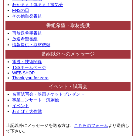
わがまま！気まま！旅気分
FNSの日
その他単発番組
番組希望・取材提供
再放送希望番組
放送希望番組
情報提供・取材依頼
番組以外へのメッセージ
電波・技術関係
TSSホームページ
WEB SHOP
Thank you for zero
イベント・試写会
名画試写会・映画チケットプレゼント
事業コンサート・演劇他
イベント
わんぱく大作戦
上記以外にメッセージを送る方は、
こちらのフォーム
より送信し
て下さい。