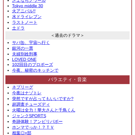
さよならノワール
Tokyo middle 30
火アニバル!!
水ドライレブン
ラストノート
土ドラ
＜過去のドラマ＞
サバ缶、宇宙へ行く
銀河の一票
夫婦別姓刑事
LOVED ONE
102回目のプロポーズ
今夜、秘密のキッチンで
バラエティ・音楽
ネプリーグ
今夜はナゾトレ
突然ですが占ってもいいですか?
超調査チューズディ
火曜は全力！華大さんと千鳥くん
ジャンクSPORTS
奇跡体験！アンビリバボー
ホンマでっか！？ＴＶ
相葉◎×部