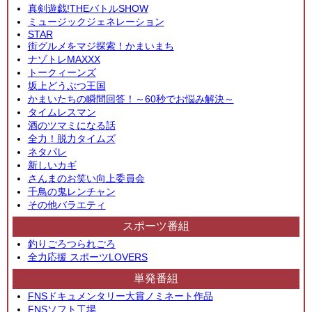
真剣遊戯!THEバトルSHOW
ミュージックジェネレーション
STAR
街グルメをマジ探索！かまいまち
ナゾトレMAXXX
トークィーンズ
坂上どうぶつ王国
かまいたちの瞬間回答！～60秒でお悩み解決～
タイムレスマン
酒のツマミになる話
全力！脱力タイムズ
ネタパレ
新しいカギ
さんまのお笑い向上委員会
千鳥の鬼レンチャン
その他バラエティ
スポーツ番組
釣りごろつられごろ
全力応援 スポーツLOVERS
単発番組
FNSドキュメンタリー大賞ノミネート作品
FNSソフト工場