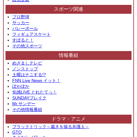
スポーツ関連
プロ野球
サッカー
バレーボール
フィギュアスケート
すぽると！
その他スポーツ
情報番組
めざましテレビ
ノンストップ
土曜はナニする!?
FNN Live News イット！
ぽかぽか
旬感LIVE とれたてっ！
SUNDAYブレイク
Mr.サンデー
その他情報番組
ドラマ・アニメ
ブラックトリック～裁きを操る弁護人～
GTO