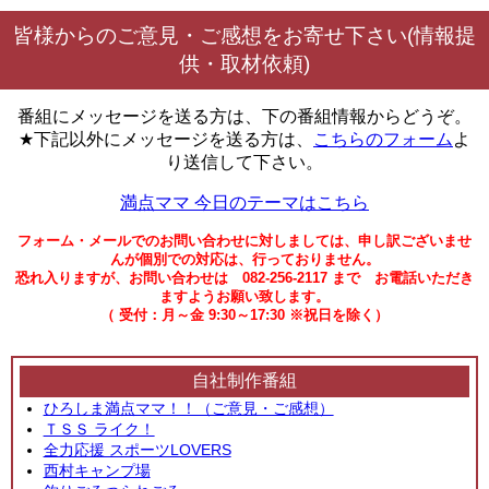
皆様からのご意見・ご感想をお寄せ下さい(情報提
供・取材依頼)
番組にメッセージを送る方は、下の番組情報からどうぞ。
★下記以外にメッセージを送る方は、
こちらのフォーム
よ
り送信して下さい。
満点ママ 今日のテーマはこちら
フォーム・メールでのお問い合わせに対しましては、申し訳ございませ
んが個別での対応は、行っておりません。
恐れ入りますが、お問い合わせは 082-256-2117 まで お電話いただき
ますようお願い致します。
（ 受付：月～金 9:30～17:30 ※祝日を除く）
自社制作番組
ひろしま満点ママ！！（ご意見・ご感想）
ＴＳＳ ライク！
全力応援 スポーツLOVERS
西村キャンプ場