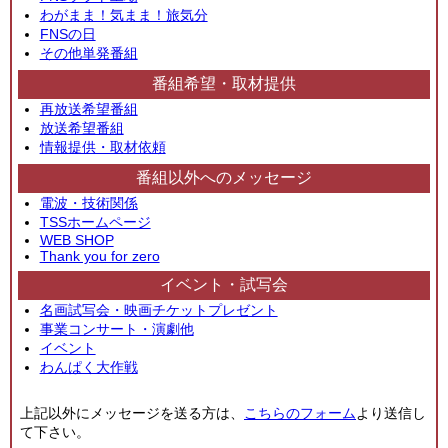
わがまま！気まま！旅気分
FNSの日
その他単発番組
番組希望・取材提供
再放送希望番組
放送希望番組
情報提供・取材依頼
番組以外へのメッセージ
電波・技術関係
TSSホームページ
WEB SHOP
Thank you for zero
イベント・試写会
名画試写会・映画チケットプレゼント
事業コンサート・演劇他
イベント
わんぱく大作戦
上記以外にメッセージを送る方は、
こちらのフォーム
より送信し
て下さい。