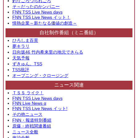
釣りごろつられごろ
そ～だったのかンパニー
FNN TSS Live News days
FNN TSS Live News イット！
情熱企業～新たなる価値の創造～
自社制作番組（ミニ番組）
ひろしま百景
夢キラリ
日向坂46 竹内希来里の地元できらる
天気予報
ずきゅん。TSS
TSS批評
オープニング・クロージング
ニュース関連
ＴＳＳ ライク！
FNN TSS Live News days
FNN Live News α
FNN TSS Live News イット!
その他ニュース
FNN・報道特別番組
原爆・終戦関連番組
ニュース全般
政治全般