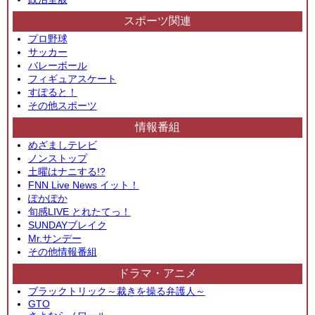
スポーツ関連
プロ野球
サッカー
バレーボール
フィギュアスケート
すぽると！
その他スポーツ
情報番組
めざましテレビ
ノンストップ
土曜はナニする!?
FNN Live News イット！
ぽかぽか
旬感LIVE とれたてっ！
SUNDAYブレイク
Mr.サンデー
その他情報番組
ドラマ・アニメ
ブラックトリック～裁きを操る弁護人～
GTO