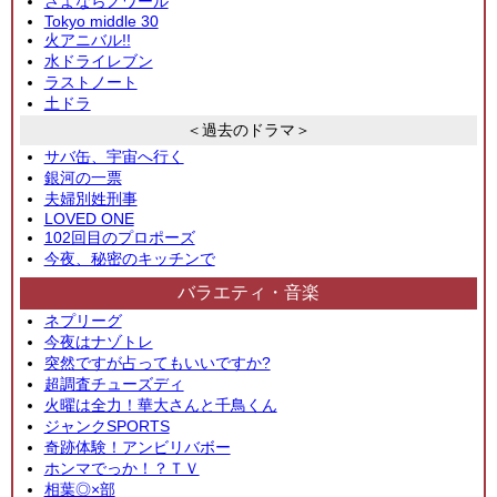
さよならノワール
Tokyo middle 30
火アニバル!!
水ドライレブン
ラストノート
土ドラ
＜過去のドラマ＞
サバ缶、宇宙へ行く
銀河の一票
夫婦別姓刑事
LOVED ONE
102回目のプロポーズ
今夜、秘密のキッチンで
バラエティ・音楽
ネプリーグ
今夜はナゾトレ
突然ですが占ってもいいですか?
超調査チューズディ
火曜は全力！華大さんと千鳥くん
ジャンクSPORTS
奇跡体験！アンビリバボー
ホンマでっか！？ＴＶ
相葉◎×部