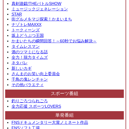
真剣遊戯!THEバトルSHOW
ミュージックジェネレーション
STAR
街グルメをマジ探索！かまいまち
ナゾトレMAXXX
トークィーンズ
坂上どうぶつ王国
かまいたちの瞬間回答！～60秒でお悩み解決～
タイムレスマン
酒のツマミになる話
全力！脱力タイムズ
ネタパレ
新しいカギ
さんまのお笑い向上委員会
千鳥の鬼レンチャン
その他バラエティ
スポーツ番組
釣りごろつられごろ
全力応援 スポーツLOVERS
単発番組
FNSドキュメンタリー大賞ノミネート作品
FNSソフト工場