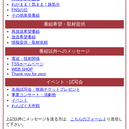
わがまま！気まま！旅気分
FNSの日
その他単発番組
番組希望・取材提供
再放送希望番組
放送希望番組
情報提供・取材依頼
番組以外へのメッセージ
電波・技術関係
TSSホームページ
WEB SHOP
Thank you for zero
イベント・試写会
名画試写会・映画チケットプレゼント
事業コンサート・演劇他
イベント
わんぱく大作戦
上記以外にメッセージを送る方は、
こちらのフォーム
より送信し
て下さい。