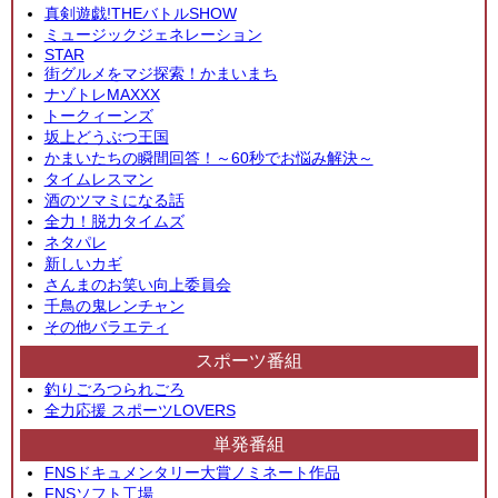
真剣遊戯!THEバトルSHOW
ミュージックジェネレーション
STAR
街グルメをマジ探索！かまいまち
ナゾトレMAXXX
トークィーンズ
坂上どうぶつ王国
かまいたちの瞬間回答！～60秒でお悩み解決～
タイムレスマン
酒のツマミになる話
全力！脱力タイムズ
ネタパレ
新しいカギ
さんまのお笑い向上委員会
千鳥の鬼レンチャン
その他バラエティ
スポーツ番組
釣りごろつられごろ
全力応援 スポーツLOVERS
単発番組
FNSドキュメンタリー大賞ノミネート作品
FNSソフト工場