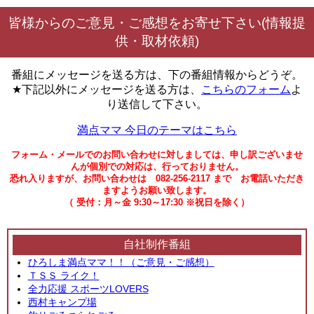
皆様からのご意見・ご感想をお寄せ下さい(情報提
供・取材依頼)
番組にメッセージを送る方は、下の番組情報からどうぞ。
★下記以外にメッセージを送る方は、
こちらのフォーム
よ
り送信して下さい。
満点ママ 今日のテーマはこちら
フォーム・メールでのお問い合わせに対しましては、申し訳ございませ
んが個別での対応は、行っておりません。
恐れ入りますが、お問い合わせは 082-256-2117 まで お電話いただき
ますようお願い致します。
（ 受付：月～金 9:30～17:30 ※祝日を除く）
自社制作番組
ひろしま満点ママ！！（ご意見・ご感想）
ＴＳＳ ライク！
全力応援 スポーツLOVERS
西村キャンプ場