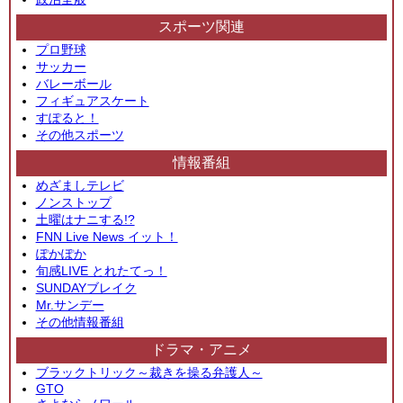
スポーツ関連
プロ野球
サッカー
バレーボール
フィギュアスケート
すぽると！
その他スポーツ
情報番組
めざましテレビ
ノンストップ
土曜はナニする!?
FNN Live News イット！
ぽかぽか
旬感LIVE とれたてっ！
SUNDAYブレイク
Mr.サンデー
その他情報番組
ドラマ・アニメ
ブラックトリック～裁きを操る弁護人～
GTO