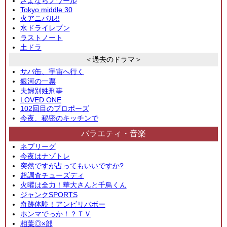
さよならノワール
Tokyo middle 30
火アニバル!!
水ドライレブン
ラストノート
土ドラ
＜過去のドラマ＞
サバ缶、宇宙へ行く
銀河の一票
夫婦別姓刑事
LOVED ONE
102回目のプロポーズ
今夜、秘密のキッチンで
バラエティ・音楽
ネプリーグ
今夜はナゾトレ
突然ですが占ってもいいですか?
超調査チューズディ
火曜は全力！華大さんと千鳥くん
ジャンクSPORTS
奇跡体験！アンビリバボー
ホンマでっか！？ＴＶ
相葉◎×部