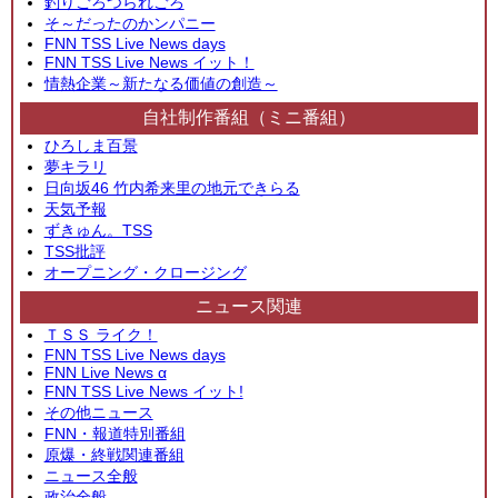
釣りごろつられごろ
そ～だったのかンパニー
FNN TSS Live News days
FNN TSS Live News イット！
情熱企業～新たなる価値の創造～
自社制作番組（ミニ番組）
ひろしま百景
夢キラリ
日向坂46 竹内希来里の地元できらる
天気予報
ずきゅん。TSS
TSS批評
オープニング・クロージング
ニュース関連
ＴＳＳ ライク！
FNN TSS Live News days
FNN Live News α
FNN TSS Live News イット!
その他ニュース
FNN・報道特別番組
原爆・終戦関連番組
ニュース全般
政治全般