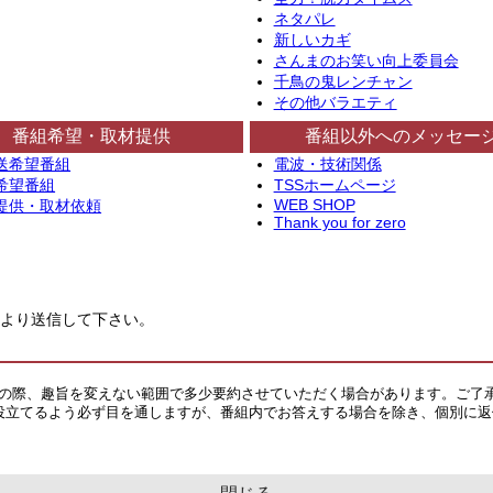
ネタパレ
新しいカギ
さんまのお笑い向上委員会
千鳥の鬼レンチャン
その他バラエティ
番組希望・取材提供
番組以外へのメッセー
送希望番組
電波・技術関係
希望番組
TSSホームページ
WEB SHOP
提供・取材依頼
Thank you for zero
より送信して下さい。
その際、趣旨を変えない範囲で多少要約させていただく場合があります。ご了
役立てるよう必ず目を通しますが、番組内でお答えする場合を除き、個別に返