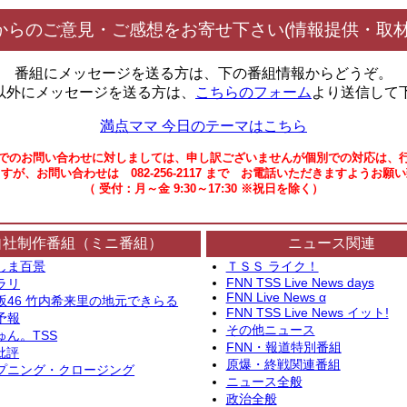
からのご意見・ご感想をお寄せ下さい(情報提供・取材
番組にメッセージを送る方は、下の番組情報からどうぞ。
以外にメッセージを送る方は、
こちらのフォーム
より送信して
満点ママ 今日のテーマはこちら
でのお問い合わせに対しましては、申し訳ございませんが個別での対応は、
すが、お問い合わせは 082-256-2117 まで お電話いただきますようお願
（ 受付：月～金 9:30～17:30 ※祝日を除く）
自社制作番組（ミニ番組）
ニュース関連
しま百景
ＴＳＳ ライク！
FNN TSS Live News days
ラリ
FNN Live News α
坂46 竹内希来里の地元できらる
FNN TSS Live News イット!
予報
その他ニュース
ゅん。TSS
FNN・報道特別番組
批評
原爆・終戦関連番組
プニング・クロージング
ニュース全般
政治全般