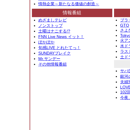
情熱企業～新たなる価値の創造～
情報番組
めざましテレビ
ブラ
GTO
ノンストップ
さよ
土曜はナニする!?
Toky
FNN Live News イット！
火アニ
ぽかぽか
水ド
旬感LIVE とれたてっ！
ラス
SUNDAYブレイク
土ド
Mr.サンデー
その他情報番組
サバ
銀河
夫婦
LOV
10
今夜