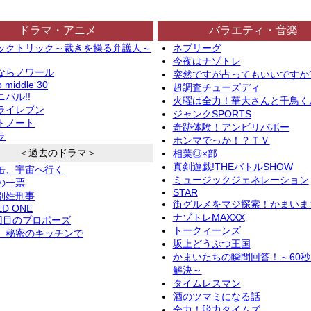
ドラマ・アニメ
バラエティ・音楽
ックトリック～裁きを操る弁護人～
ネプリーグ
今夜はナゾトレ
ならノワール
突然ですが占ってもいいですか
o middle 30
超調査チューズディ
バル!!
火曜は全力！華大さんと千鳥く
ライレブン
ジャンクSPORTS
トノート
奇跡体験！アンビリバボー
ラ
ホンマでっか！？ＴＶ
＜過去のドラマ＞
相葉◎×部
真剣遊戯!THEバトルSHOW
缶、宇宙へ行く
ミュージックジェネレーション
の一票
STAR
別姓刑事
街グルメをマジ探索！かまいま
ED ONE
ナゾトレMAXXX
2回目のプロポーズ
トークィーンズ
、秘密のキッチンで
坂上どうぶつ王国
かまいたちの瞬間回答！～60
解決～
タイムレスマン
酒のツマミになる話
全力！脱力タイムズ