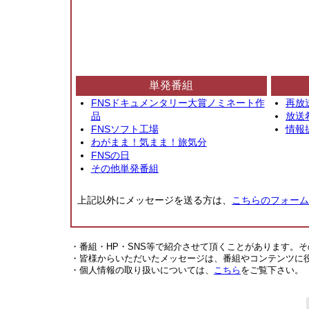
単発番組
FNSドキュメンタリー大賞ノミネート作
再放
品
放送
FNSソフト工場
情報
わがまま！気まま！旅気分
FNSの日
その他単発番組
上記以外にメッセージを送る方は、
こちらのフォーム
・番組・HP・SNS等で紹介させて頂くことがあります。
・皆様からいただいたメッセージは、番組やコンテンツに
・個人情報の取り扱いについては、
こちら
をご覧下さい。