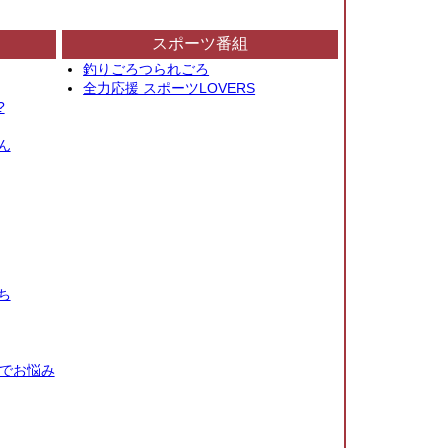
スポーツ番組
釣りごろつられごろ
全力応援 スポーツLOVERS
?
ん
ち
秒でお悩み