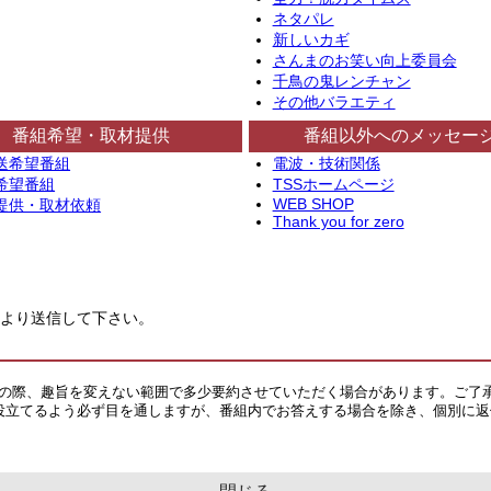
ネタパレ
新しいカギ
さんまのお笑い向上委員会
千鳥の鬼レンチャン
その他バラエティ
番組希望・取材提供
番組以外へのメッセー
送希望番組
電波・技術関係
希望番組
TSSホームページ
WEB SHOP
提供・取材依頼
Thank you for zero
より送信して下さい。
その際、趣旨を変えない範囲で多少要約させていただく場合があります。ご了
役立てるよう必ず目を通しますが、番組内でお答えする場合を除き、個別に返