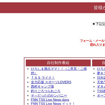
皆様
★下記
フォーム・メール
恐れ入りま
自社制作番組
ひろしま満点ママ！！（ご意見・ご感
ひろ
想）
夢キ
ＴＳＳ ライク！
日向
全力応援 スポーツLOVERS
天気
西村キャンプ場
ずき
釣りごろつられごろ
TSS
そ～だったのかンパニー
オー
FNN TSS Live News days
FNN TSS Live News イット！