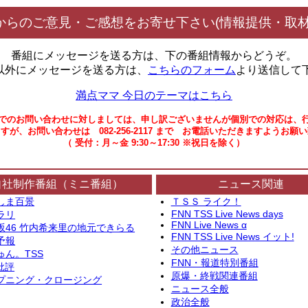
からのご意見・ご感想をお寄せ下さい(情報提供・取材
番組にメッセージを送る方は、下の番組情報からどうぞ。
以外にメッセージを送る方は、
こちらのフォーム
より送信して
満点ママ 今日のテーマはこちら
でのお問い合わせに対しましては、申し訳ございませんが個別での対応は、
すが、お問い合わせは 082-256-2117 まで お電話いただきますようお願
（ 受付：月～金 9:30～17:30 ※祝日を除く）
自社制作番組（ミニ番組）
ニュース関連
しま百景
ＴＳＳ ライク！
FNN TSS Live News days
ラリ
FNN Live News α
坂46 竹内希来里の地元できらる
FNN TSS Live News イット!
予報
その他ニュース
ゅん。TSS
FNN・報道特別番組
批評
原爆・終戦関連番組
プニング・クロージング
ニュース全般
政治全般