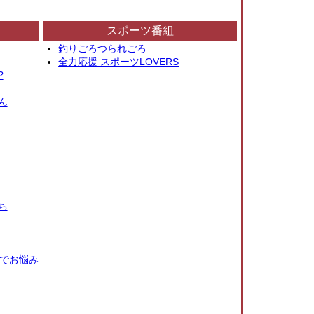
スポーツ番組
釣りごろつられごろ
全力応援 スポーツLOVERS
?
ん
ち
秒でお悩み