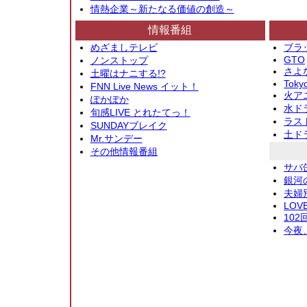
情熱企業～新たなる価値の創造～
情報番組
めざましテレビ
ブラ
GTO
ノンストップ
さよ
土曜はナニする!?
Toky
FNN Live News イット！
火アニ
ぽかぽか
水ド
旬感LIVE とれたてっ！
ラス
SUNDAYブレイク
土ド
Mr.サンデー
その他情報番組
サバ
銀河
夫婦
LOV
10
今夜