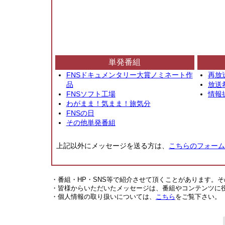
単発番組
FNSドキュメンタリー大賞ノミネート作
再放
品
放送
FNSソフト工場
情報
わがまま！気まま！旅気分
FNSの日
その他単発番組
上記以外にメッセージを送る方は、
こちらのフォーム
・番組・HP・SNS等で紹介させて頂くことがあります。
・皆様からいただいたメッセージは、番組やコンテンツに
・個人情報の取り扱いについては、
こちら
をご覧下さい。