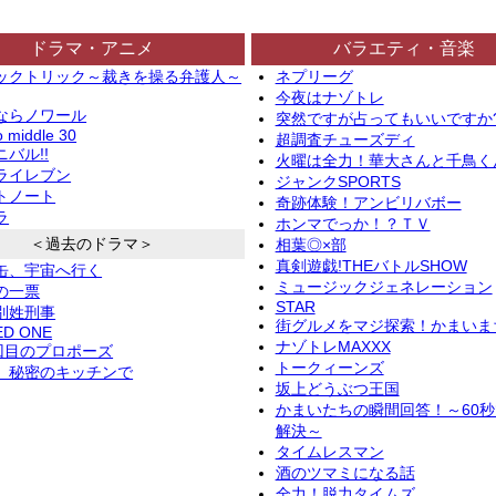
ドラマ・アニメ
バラエティ・音楽
ックトリック～裁きを操る弁護人～
ネプリーグ
今夜はナゾトレ
ならノワール
突然ですが占ってもいいですか
o middle 30
超調査チューズディ
バル!!
火曜は全力！華大さんと千鳥く
ライレブン
ジャンクSPORTS
トノート
奇跡体験！アンビリバボー
ラ
ホンマでっか！？ＴＶ
＜過去のドラマ＞
相葉◎×部
真剣遊戯!THEバトルSHOW
缶、宇宙へ行く
ミュージックジェネレーション
の一票
STAR
別姓刑事
街グルメをマジ探索！かまいま
ED ONE
ナゾトレMAXXX
2回目のプロポーズ
トークィーンズ
、秘密のキッチンで
坂上どうぶつ王国
かまいたちの瞬間回答！～60
解決～
タイムレスマン
酒のツマミになる話
全力！脱力タイムズ