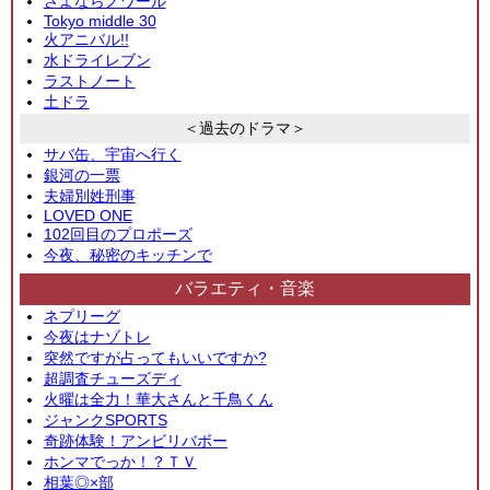
さよならノワール
Tokyo middle 30
火アニバル!!
水ドライレブン
ラストノート
土ドラ
＜過去のドラマ＞
サバ缶、宇宙へ行く
銀河の一票
夫婦別姓刑事
LOVED ONE
102回目のプロポーズ
今夜、秘密のキッチンで
バラエティ・音楽
ネプリーグ
今夜はナゾトレ
突然ですが占ってもいいですか?
超調査チューズディ
火曜は全力！華大さんと千鳥くん
ジャンクSPORTS
奇跡体験！アンビリバボー
ホンマでっか！？ＴＶ
相葉◎×部