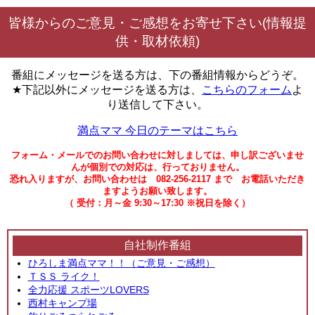
皆様からのご意見・ご感想をお寄せ下さい(情報提
供・取材依頼)
番組にメッセージを送る方は、下の番組情報からどうぞ。
★下記以外にメッセージを送る方は、
こちらのフォーム
よ
り送信して下さい。
満点ママ 今日のテーマはこちら
フォーム・メールでのお問い合わせに対しましては、申し訳ございませ
んが個別での対応は、行っておりません。
恐れ入りますが、お問い合わせは 082-256-2117 まで お電話いただき
ますようお願い致します。
（ 受付：月～金 9:30～17:30 ※祝日を除く）
自社制作番組
ひろしま満点ママ！！（ご意見・ご感想）
ＴＳＳ ライク！
全力応援 スポーツLOVERS
西村キャンプ場