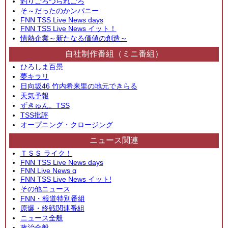
釣りごろつられごろ
そ～だったのかンパニー
FNN TSS Live News days
FNN TSS Live News イット！
情熱企業～新たなる価値の創造～
自社制作番組（ミニ番組）
ひろしま百景
夢キラリ
日向坂46 竹内希来里の地元できらる
天気予報
ずきゅん。TSS
TSS批評
オープニング・クロージング
ニュース関連
ＴＳＳ ライク！
FNN TSS Live News days
FNN Live News α
FNN TSS Live News イット!
その他ニュース
FNN・報道特別番組
原爆・終戦関連番組
ニュース全般
政治全般