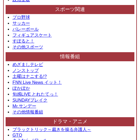
スポーツ関連
プロ野球
サッカー
バレーボール
フィギュアスケート
すぽると！
その他スポーツ
情報番組
めざましテレビ
ノンストップ
土曜はナニする!?
FNN Live News イット！
ぽかぽか
旬感LIVE とれたてっ！
SUNDAYブレイク
Mr.サンデー
その他情報番組
ドラマ・アニメ
ブラックトリック～裁きを操る弁護人～
GTO