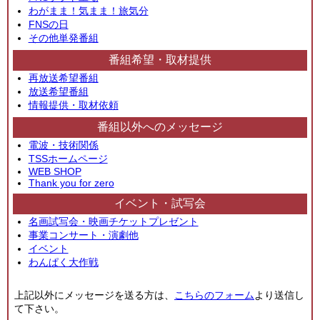
わがまま！気まま！旅気分
FNSの日
その他単発番組
番組希望・取材提供
再放送希望番組
放送希望番組
情報提供・取材依頼
番組以外へのメッセージ
電波・技術関係
TSSホームページ
WEB SHOP
Thank you for zero
イベント・試写会
名画試写会・映画チケットプレゼント
事業コンサート・演劇他
イベント
わんぱく大作戦
上記以外にメッセージを送る方は、
こちらのフォーム
より送信し
て下さい。