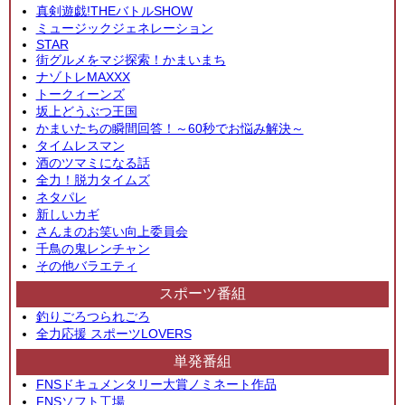
真剣遊戯!THEバトルSHOW
ミュージックジェネレーション
STAR
街グルメをマジ探索！かまいまち
ナゾトレMAXXX
トークィーンズ
坂上どうぶつ王国
かまいたちの瞬間回答！～60秒でお悩み解決～
タイムレスマン
酒のツマミになる話
全力！脱力タイムズ
ネタパレ
新しいカギ
さんまのお笑い向上委員会
千鳥の鬼レンチャン
その他バラエティ
スポーツ番組
釣りごろつられごろ
全力応援 スポーツLOVERS
単発番組
FNSドキュメンタリー大賞ノミネート作品
FNSソフト工場