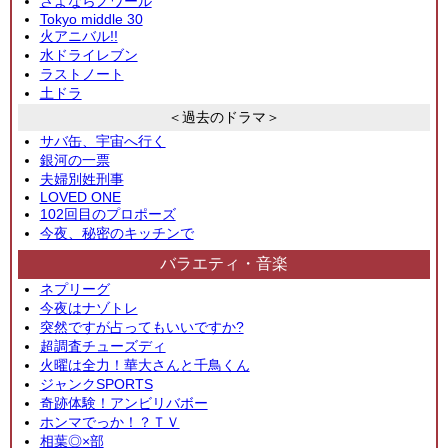
さよならノワール
Tokyo middle 30
火アニバル!!
水ドライレブン
ラストノート
土ドラ
＜過去のドラマ＞
サバ缶、宇宙へ行く
銀河の一票
夫婦別姓刑事
LOVED ONE
102回目のプロポーズ
今夜、秘密のキッチンで
バラエティ・音楽
ネプリーグ
今夜はナゾトレ
突然ですが占ってもいいですか?
超調査チューズディ
火曜は全力！華大さんと千鳥くん
ジャンクSPORTS
奇跡体験！アンビリバボー
ホンマでっか！？ＴＶ
相葉◎×部