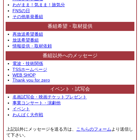
わがまま！気まま！旅気分
FNSの日
その他単発番組
番組希望・取材提供
再放送希望番組
放送希望番組
情報提供・取材依頼
番組以外へのメッセージ
電波・技術関係
TSSホームページ
WEB SHOP
Thank you for zero
イベント・試写会
名画試写会・映画チケットプレゼント
事業コンサート・演劇他
イベント
わんぱく大作戦
上記以外にメッセージを送る方は、
こちらのフォーム
より送信し
て下さい。