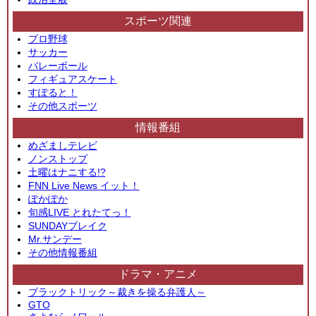
スポーツ関連
プロ野球
サッカー
バレーボール
フィギュアスケート
すぽると！
その他スポーツ
情報番組
めざましテレビ
ノンストップ
土曜はナニする!?
FNN Live News イット！
ぽかぽか
旬感LIVE とれたてっ！
SUNDAYブレイク
Mr.サンデー
その他情報番組
ドラマ・アニメ
ブラックトリック～裁きを操る弁護人～
GTO