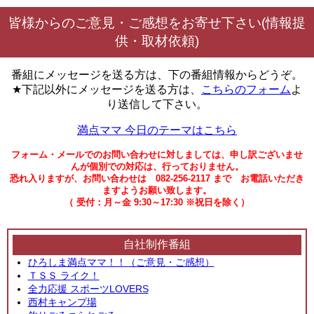
皆様からのご意見・ご感想をお寄せ下さい(情報提
供・取材依頼)
番組にメッセージを送る方は、下の番組情報からどうぞ。
★下記以外にメッセージを送る方は、
こちらのフォーム
よ
り送信して下さい。
満点ママ 今日のテーマはこちら
フォーム・メールでのお問い合わせに対しましては、申し訳ございませ
んが個別での対応は、行っておりません。
恐れ入りますが、お問い合わせは 082-256-2117 まで お電話いただき
ますようお願い致します。
（ 受付：月～金 9:30～17:30 ※祝日を除く）
自社制作番組
ひろしま満点ママ！！（ご意見・ご感想）
ＴＳＳ ライク！
全力応援 スポーツLOVERS
西村キャンプ場