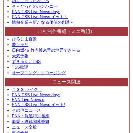
釣りごろつられごろ
そ～だったのかンパニー
FNN TSS Live News days
FNN TSS Live News イット！
情熱企業～新たなる価値の創造～
自社制作番組（ミニ番組）
ひろしま百景
夢キラリ
日向坂46 竹内希来里の地元できらる
天気予報
ずきゅん。TSS
TSS批評
オープニング・クロージング
ニュース関連
ＴＳＳ ライク！
FNN TSS Live News days
FNN Live News α
FNN TSS Live News イット!
その他ニュース
FNN・報道特別番組
原爆・終戦関連番組
ニュース全般
政治全般