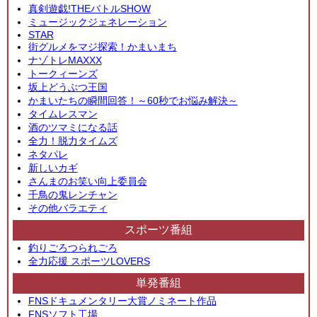
真剣遊戯!THEバトルSHOW
ミュージックジェネレーション
STAR
街グルメをマジ探索！かまいまち
ナゾトレMAXXX
トークィーンズ
坂上どうぶつ王国
かまいたちの瞬間回答！～60秒でお悩み解決～
タイムレスマン
酒のツマミになる話
全力！脱力タイムズ
ネタパレ
新しいカギ
さんまのお笑い向上委員会
千鳥の鬼レンチャン
その他バラエティ
スポーツ番組
釣りごろつられごろ
全力応援 スポーツLOVERS
単発番組
FNSドキュメンタリー大賞ノミネート作品
FNSソフト工場