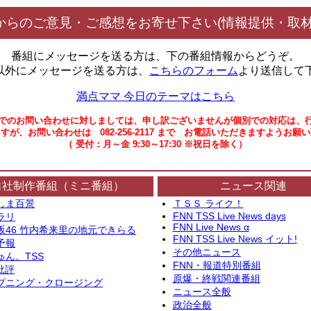
からのご意見・ご感想をお寄せ下さい(情報提供・取材
番組にメッセージを送る方は、下の番組情報からどうぞ。
以外にメッセージを送る方は、
こちらのフォーム
より送信して
満点ママ 今日のテーマはこちら
でのお問い合わせに対しましては、申し訳ございませんが個別での対応は、
すが、お問い合わせは 082-256-2117 まで お電話いただきますようお願
（ 受付：月～金 9:30～17:30 ※祝日を除く）
自社制作番組（ミニ番組）
ニュース関連
しま百景
ＴＳＳ ライク！
FNN TSS Live News days
ラリ
FNN Live News α
坂46 竹内希来里の地元できらる
FNN TSS Live News イット!
予報
その他ニュース
ゅん。TSS
FNN・報道特別番組
批評
原爆・終戦関連番組
プニング・クロージング
ニュース全般
政治全般