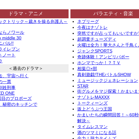
ドラマ・アニメ
バラエティ・音楽
ックトリック～裁きを操る弁護人～
ネプリーグ
今夜はナゾトレ
ならノワール
突然ですが占ってもいいですか
o middle 30
超調査チューズディ
バル!!
火曜は全力！華大さんと千鳥く
ライレブン
ジャンクSPORTS
トノート
奇跡体験！アンビリバボー
ラ
ホンマでっか！？ＴＶ
＜過去のドラマ＞
相葉◎×部
真剣遊戯!THEバトルSHOW
缶、宇宙へ行く
ミュージックジェネレーション
の一票
STAR
別姓刑事
街グルメをマジ探索！かまいま
ED ONE
ナゾトレMAXXX
2回目のプロポーズ
トークィーンズ
、秘密のキッチンで
坂上どうぶつ王国
かまいたちの瞬間回答！～60
解決～
タイムレスマン
酒のツマミになる話
全力！脱力タイムズ