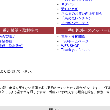
ネタパレ
新しいカギ
さんまのお笑い向上委員会
千鳥の鬼レンチャン
その他バラエティ
番組希望・取材提供
番組以外へのメッセー
送希望番組
電波・技術関係
希望番組
TSSホームページ
WEB SHOP
提供・取材依頼
Thank you for zero
より送信して下さい。
その際、趣旨を変えない範囲で多少要約させていただく場合があります。ご了
役立てるよう必ず目を通しますが、番組内でお答えする場合を除き、個別に返