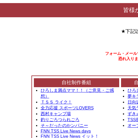
皆様
★下記
フォーム・メール
恐れ入りま
自社制作番組
ひろしま満点ママ！！（ご意見・ご感
ひろ
想）
夢キ
ＴＳＳ ライク！
日向
全力応援 スポーツLOVERS
天気
西村キャンプ場
ずき
釣りごろつられごろ
TSS
そ～だったのかンパニー
オー
FNN TSS Live News days
FNN TSS Live News イット！