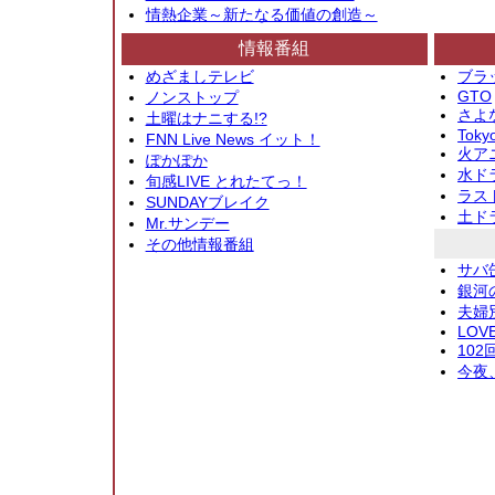
情熱企業～新たなる価値の創造～
情報番組
めざましテレビ
ブラ
GTO
ノンストップ
さよ
土曜はナニする!?
Toky
FNN Live News イット！
火アニ
ぽかぽか
水ド
旬感LIVE とれたてっ！
ラス
SUNDAYブレイク
土ド
Mr.サンデー
その他情報番組
サバ
銀河
夫婦
LOV
10
今夜