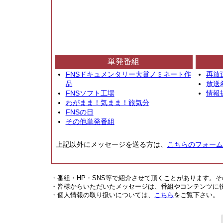
単発番組
FNSドキュメンタリー大賞ノミネート作
再放
品
放送
FNSソフト工場
情報
わがまま！気まま！旅気分
FNSの日
その他単発番組
上記以外にメッセージを送る方は、
こちらのフォーム
・番組・HP・SNS等で紹介させて頂くことがあります。
・皆様からいただいたメッセージは、番組やコンテンツに
・個人情報の取り扱いについては、
こちら
をご覧下さい。