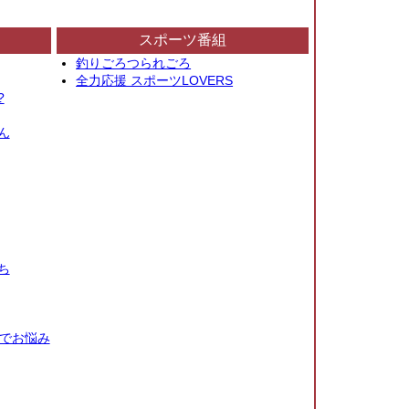
スポーツ番組
釣りごろつられごろ
全力応援 スポーツLOVERS
?
ん
ち
秒でお悩み