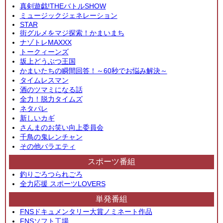
真剣遊戯!THEバトルSHOW
ミュージックジェネレーション
STAR
街グルメをマジ探索！かまいまち
ナゾトレMAXXX
トークィーンズ
坂上どうぶつ王国
かまいたちの瞬間回答！～60秒でお悩み解決～
タイムレスマン
酒のツマミになる話
全力！脱力タイムズ
ネタパレ
新しいカギ
さんまのお笑い向上委員会
千鳥の鬼レンチャン
その他バラエティ
スポーツ番組
釣りごろつられごろ
全力応援 スポーツLOVERS
単発番組
FNSドキュメンタリー大賞ノミネート作品
FNSソフト工場