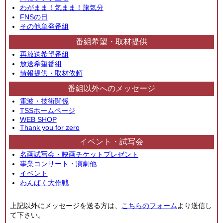
わがまま！気まま！旅気分
FNSの日
その他単発番組
番組希望・取材提供
再放送希望番組
放送希望番組
情報提供・取材依頼
番組以外へのメッセージ
電波・技術関係
TSSホームページ
WEB SHOP
Thank you for zero
イベント・試写会
名画試写会・映画チケットプレゼント
事業コンサート・演劇他
イベント
わんぱく大作戦
上記以外にメッセージを送る方は、
こちらのフォーム
より送信し
て下さい。