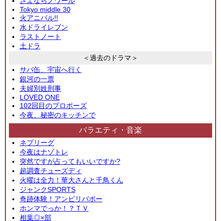
さよならノワール
Tokyo middle 30
火アニバル!!
水ドライレブン
ラストノート
土ドラ
＜過去のドラマ＞
サバ缶、宇宙へ行く
銀河の一票
夫婦別姓刑事
LOVED ONE
102回目のプロポーズ
今夜、秘密のキッチンで
バラエティ・音楽
ネプリーグ
今夜はナゾトレ
突然ですが占ってもいいですか?
超調査チューズディ
火曜は全力！華大さんと千鳥くん
ジャンクSPORTS
奇跡体験！アンビリバボー
ホンマでっか！？ＴＶ
相葉◎×部