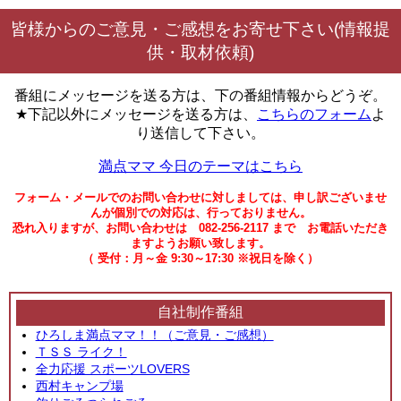
皆様からのご意見・ご感想をお寄せ下さい(情報提
供・取材依頼)
番組にメッセージを送る方は、下の番組情報からどうぞ。
★下記以外にメッセージを送る方は、
こちらのフォーム
よ
り送信して下さい。
満点ママ 今日のテーマはこちら
フォーム・メールでのお問い合わせに対しましては、申し訳ございませ
んが個別での対応は、行っておりません。
恐れ入りますが、お問い合わせは 082-256-2117 まで お電話いただき
ますようお願い致します。
（ 受付：月～金 9:30～17:30 ※祝日を除く）
自社制作番組
ひろしま満点ママ！！（ご意見・ご感想）
ＴＳＳ ライク！
全力応援 スポーツLOVERS
西村キャンプ場