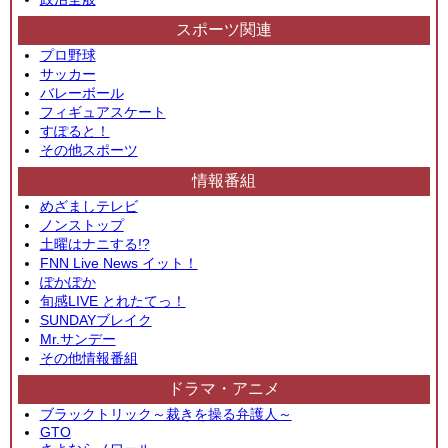
スポーツ関連
プロ野球
サッカー
バレーボール
フィギュアスケート
すぽると！
その他スポーツ
情報番組
めざましテレビ
ノンストップ
土曜はナニする!?
FNN Live News イット！
ぽかぽか
旬感LIVE とれたてっ！
SUNDAYブレイク
Mr.サンデー
その他情報番組
ドラマ・アニメ
ブラックトリック～裁きを操る弁護人～
GTO