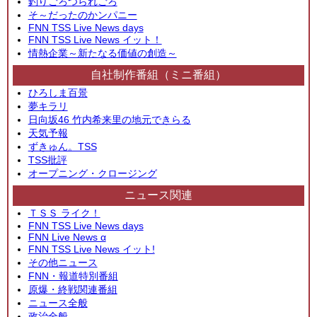
釣りごろつられごろ
そ～だったのかンパニー
FNN TSS Live News days
FNN TSS Live News イット！
情熱企業～新たなる価値の創造～
自社制作番組（ミニ番組）
ひろしま百景
夢キラリ
日向坂46 竹内希来里の地元できらる
天気予報
ずきゅん。TSS
TSS批評
オープニング・クロージング
ニュース関連
ＴＳＳ ライク！
FNN TSS Live News days
FNN Live News α
FNN TSS Live News イット!
その他ニュース
FNN・報道特別番組
原爆・終戦関連番組
ニュース全般
政治全般