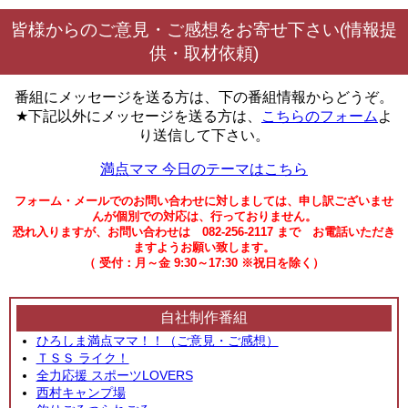
皆様からのご意見・ご感想をお寄せ下さい(情報提
供・取材依頼)
番組にメッセージを送る方は、下の番組情報からどうぞ。
★下記以外にメッセージを送る方は、
こちらのフォーム
よ
り送信して下さい。
満点ママ 今日のテーマはこちら
フォーム・メールでのお問い合わせに対しましては、申し訳ございませ
んが個別での対応は、行っておりません。
恐れ入りますが、お問い合わせは 082-256-2117 まで お電話いただき
ますようお願い致します。
（ 受付：月～金 9:30～17:30 ※祝日を除く）
自社制作番組
ひろしま満点ママ！！（ご意見・ご感想）
ＴＳＳ ライク！
全力応援 スポーツLOVERS
西村キャンプ場