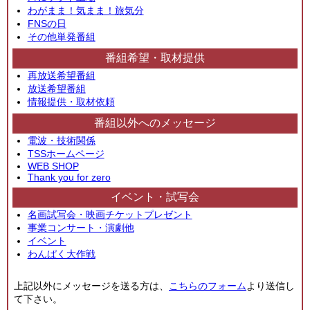
わがまま！気まま！旅気分
FNSの日
その他単発番組
番組希望・取材提供
再放送希望番組
放送希望番組
情報提供・取材依頼
番組以外へのメッセージ
電波・技術関係
TSSホームページ
WEB SHOP
Thank you for zero
イベント・試写会
名画試写会・映画チケットプレゼント
事業コンサート・演劇他
イベント
わんぱく大作戦
上記以外にメッセージを送る方は、
こちらのフォーム
より送信し
て下さい。