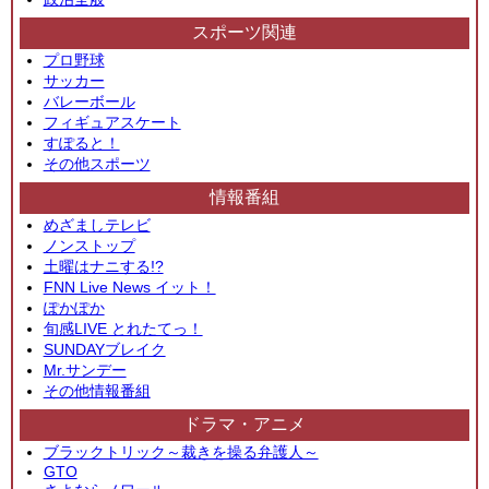
スポーツ関連
プロ野球
サッカー
バレーボール
フィギュアスケート
すぽると！
その他スポーツ
情報番組
めざましテレビ
ノンストップ
土曜はナニする!?
FNN Live News イット！
ぽかぽか
旬感LIVE とれたてっ！
SUNDAYブレイク
Mr.サンデー
その他情報番組
ドラマ・アニメ
ブラックトリック～裁きを操る弁護人～
GTO