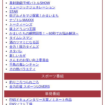
真剣遊戯!THEバトルSHOW
ミュージックジェネレーション
STAR
街グルメをマジ探索！かまいまち
ナゾトレMAXXX
トークィーンズ
坂上どうぶつ王国
かまいたちの瞬間回答！～60秒でお悩み解決～
タイムレスマン
酒のツマミになる話
全力！脱力タイムズ
ネタパレ
新しいカギ
さんまのお笑い向上委員会
千鳥の鬼レンチャン
その他バラエティ
スポーツ番組
釣りごろつられごろ
全力応援 スポーツLOVERS
単発番組
FNSドキュメンタリー大賞ノミネート作品
FNSソフト工場