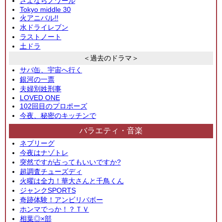
さよならノワール
Tokyo middle 30
火アニバル!!
水ドライレブン
ラストノート
土ドラ
＜過去のドラマ＞
サバ缶、宇宙へ行く
銀河の一票
夫婦別姓刑事
LOVED ONE
102回目のプロポーズ
今夜、秘密のキッチンで
バラエティ・音楽
ネプリーグ
今夜はナゾトレ
突然ですが占ってもいいですか?
超調査チューズディ
火曜は全力！華大さんと千鳥くん
ジャンクSPORTS
奇跡体験！アンビリバボー
ホンマでっか！？ＴＶ
相葉◎×部