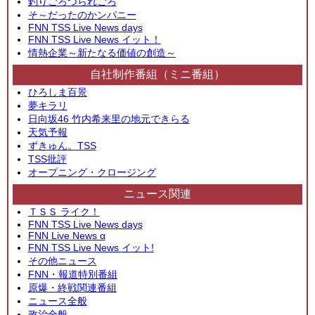
釣りごろつられごろ
そ～だったのかンパニー
FNN TSS Live News days
FNN TSS Live News イット！
情熱企業～新たなる価値の創造～
自社制作番組（ミニ番組）
ひろしま百景
夢キラリ
日向坂46 竹内希来里の地元できらる
天気予報
ずきゅん。TSS
TSS批評
オープニング・クロージング
ニュース関連
ＴＳＳ ライク！
FNN TSS Live News days
FNN Live News α
FNN TSS Live News イット!
その他ニュース
FNN・報道特別番組
原爆・終戦関連番組
ニュース全般
政治全般