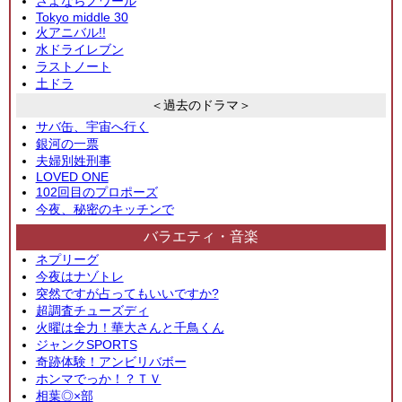
さよならノワール
Tokyo middle 30
火アニバル!!
水ドライレブン
ラストノート
土ドラ
＜過去のドラマ＞
サバ缶、宇宙へ行く
銀河の一票
夫婦別姓刑事
LOVED ONE
102回目のプロポーズ
今夜、秘密のキッチンで
バラエティ・音楽
ネプリーグ
今夜はナゾトレ
突然ですが占ってもいいですか?
超調査チューズディ
火曜は全力！華大さんと千鳥くん
ジャンクSPORTS
奇跡体験！アンビリバボー
ホンマでっか！？ＴＶ
相葉◎×部