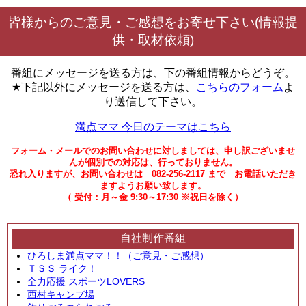
皆様からのご意見・ご感想をお寄せ下さい(情報提
供・取材依頼)
番組にメッセージを送る方は、下の番組情報からどうぞ。
★下記以外にメッセージを送る方は、
こちらのフォーム
よ
り送信して下さい。
満点ママ 今日のテーマはこちら
フォーム・メールでのお問い合わせに対しましては、申し訳ございませ
んが個別での対応は、行っておりません。
恐れ入りますが、お問い合わせは 082-256-2117 まで お電話いただき
ますようお願い致します。
（ 受付：月～金 9:30～17:30 ※祝日を除く）
自社制作番組
ひろしま満点ママ！！（ご意見・ご感想）
ＴＳＳ ライク！
全力応援 スポーツLOVERS
西村キャンプ場