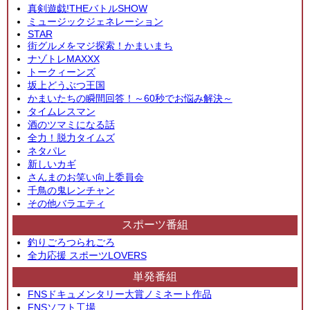
真剣遊戯!THEバトルSHOW
ミュージックジェネレーション
STAR
街グルメをマジ探索！かまいまち
ナゾトレMAXXX
トークィーンズ
坂上どうぶつ王国
かまいたちの瞬間回答！～60秒でお悩み解決～
タイムレスマン
酒のツマミになる話
全力！脱力タイムズ
ネタパレ
新しいカギ
さんまのお笑い向上委員会
千鳥の鬼レンチャン
その他バラエティ
スポーツ番組
釣りごろつられごろ
全力応援 スポーツLOVERS
単発番組
FNSドキュメンタリー大賞ノミネート作品
FNSソフト工場