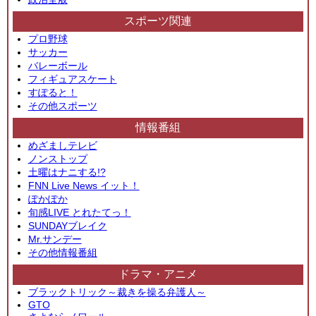
スポーツ関連
プロ野球
サッカー
バレーボール
フィギュアスケート
すぽると！
その他スポーツ
情報番組
めざましテレビ
ノンストップ
土曜はナニする!?
FNN Live News イット！
ぽかぽか
旬感LIVE とれたてっ！
SUNDAYブレイク
Mr.サンデー
その他情報番組
ドラマ・アニメ
ブラックトリック～裁きを操る弁護人～
GTO