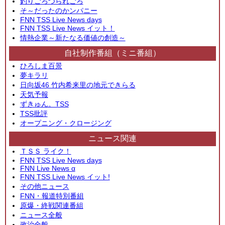
釣りごろつられごろ
そ～だったのかンパニー
FNN TSS Live News days
FNN TSS Live News イット！
情熱企業～新たなる価値の創造～
自社制作番組（ミニ番組）
ひろしま百景
夢キラリ
日向坂46 竹内希来里の地元できらる
天気予報
ずきゅん。TSS
TSS批評
オープニング・クロージング
ニュース関連
ＴＳＳ ライク！
FNN TSS Live News days
FNN Live News α
FNN TSS Live News イット!
その他ニュース
FNN・報道特別番組
原爆・終戦関連番組
ニュース全般
政治全般