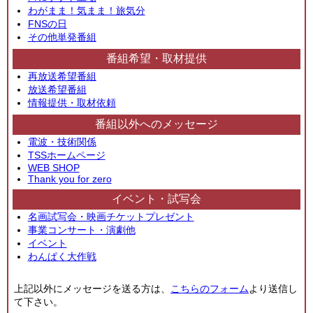
わがまま！気まま！旅気分
FNSの日
その他単発番組
番組希望・取材提供
再放送希望番組
放送希望番組
情報提供・取材依頼
番組以外へのメッセージ
電波・技術関係
TSSホームページ
WEB SHOP
Thank you for zero
イベント・試写会
名画試写会・映画チケットプレゼント
事業コンサート・演劇他
イベント
わんぱく大作戦
上記以外にメッセージを送る方は、
こちらのフォーム
より送信し
て下さい。