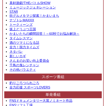
真剣遊戯!THEバトルSHOW
ミュージックジェネレーション
STAR
街グルメをマジ探索！かまいまち
ナゾトレMAXXX
トークィーンズ
坂上どうぶつ王国
かまいたちの瞬間回答！～60秒でお悩み解決～
タイムレスマン
酒のツマミになる話
全力！脱力タイムズ
ネタパレ
新しいカギ
さんまのお笑い向上委員会
千鳥の鬼レンチャン
その他バラエティ
スポーツ番組
釣りごろつられごろ
全力応援 スポーツLOVERS
単発番組
FNSドキュメンタリー大賞ノミネート作品
FNSソフト工場