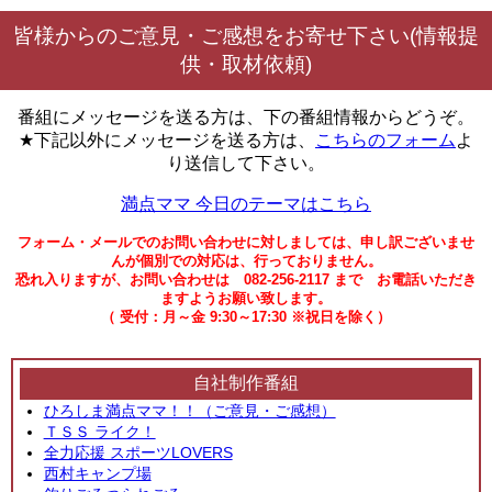
皆様からのご意見・ご感想をお寄せ下さい(情報提
供・取材依頼)
番組にメッセージを送る方は、下の番組情報からどうぞ。
★下記以外にメッセージを送る方は、
こちらのフォーム
よ
り送信して下さい。
満点ママ 今日のテーマはこちら
フォーム・メールでのお問い合わせに対しましては、申し訳ございませ
んが個別での対応は、行っておりません。
恐れ入りますが、お問い合わせは 082-256-2117 まで お電話いただき
ますようお願い致します。
（ 受付：月～金 9:30～17:30 ※祝日を除く）
自社制作番組
ひろしま満点ママ！！（ご意見・ご感想）
ＴＳＳ ライク！
全力応援 スポーツLOVERS
西村キャンプ場