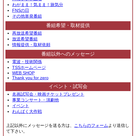
わがまま！気まま！旅気分
FNSの日
その他単発番組
番組希望・取材提供
再放送希望番組
放送希望番組
情報提供・取材依頼
番組以外へのメッセージ
電波・技術関係
TSSホームページ
WEB SHOP
Thank you for zero
イベント・試写会
名画試写会・映画チケットプレゼント
事業コンサート・演劇他
イベント
わんぱく大作戦
上記以外にメッセージを送る方は、
こちらのフォーム
より送信し
て下さい。