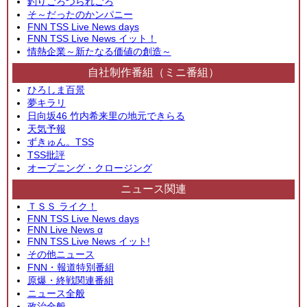
釣りごろつられごろ
そ～だったのかンパニー
FNN TSS Live News days
FNN TSS Live News イット！
情熱企業～新たなる価値の創造～
自社制作番組（ミニ番組）
ひろしま百景
夢キラリ
日向坂46 竹内希来里の地元できらる
天気予報
ずきゅん。TSS
TSS批評
オープニング・クロージング
ニュース関連
ＴＳＳ ライク！
FNN TSS Live News days
FNN Live News α
FNN TSS Live News イット!
その他ニュース
FNN・報道特別番組
原爆・終戦関連番組
ニュース全般
政治全般