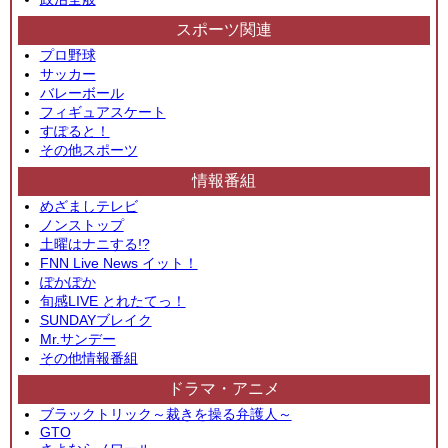
スポーツ関連
プロ野球
サッカー
バレーボール
フィギュアスケート
すぽると！
その他スポーツ
情報番組
めざましテレビ
ノンストップ
土曜はナニする!?
FNN Live News イット！
ぽかぽか
旬感LIVE とれたてっ！
SUNDAYブレイク
Mr.サンデー
その他情報番組
ドラマ・アニメ
ブラックトリック～裁きを操る弁護人～
GTO