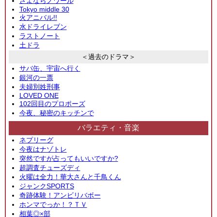
さよならノワール
Tokyo middle 30
火アニバル!!
水ドライレブン
ラストノート
土ドラ
＜過去のドラマ＞
サバ缶、宇宙へ行く
銀河の一票
夫婦別姓刑事
LOVED ONE
102回目のプロポーズ
今夜、秘密のキッチンで
バラエティ・音楽
ネプリーグ
今夜はナゾトレ
突然ですが占ってもいいですか?
超調査チューズディ
火曜は全力！華大さんと千鳥くん
ジャンクSPORTS
奇跡体験！アンビリバボー
ホンマでっか！？ＴＶ
相葉◎×部