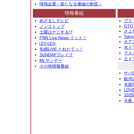
情熱企業～新たなる価値の創造～
情報番組
めざましテレビ
ブラ
GTO
ノンストップ
さよ
土曜はナニする!?
Toky
FNN Live News イット！
火アニ
ぽかぽか
水ド
旬感LIVE とれたてっ！
ラス
SUNDAYブレイク
土ド
Mr.サンデー
その他情報番組
サバ
銀河
夫婦
LOV
10
今夜