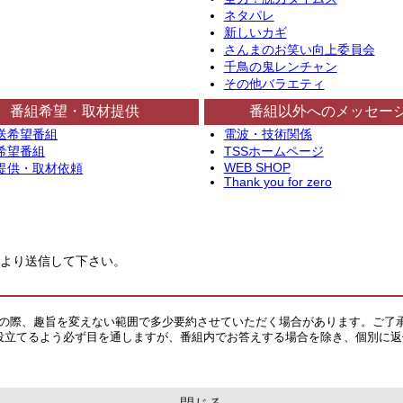
ネタパレ
新しいカギ
さんまのお笑い向上委員会
千鳥の鬼レンチャン
その他バラエティ
番組希望・取材提供
番組以外へのメッセー
送希望番組
電波・技術関係
希望番組
TSSホームページ
WEB SHOP
提供・取材依頼
Thank you for zero
より送信して下さい。
その際、趣旨を変えない範囲で多少要約させていただく場合があります。ご了
役立てるよう必ず目を通しますが、番組内でお答えする場合を除き、個別に返