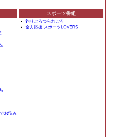
スポーツ番組
釣りごろつられごろ
全力応援 スポーツLOVERS
?
ん
ち
秒でお悩み