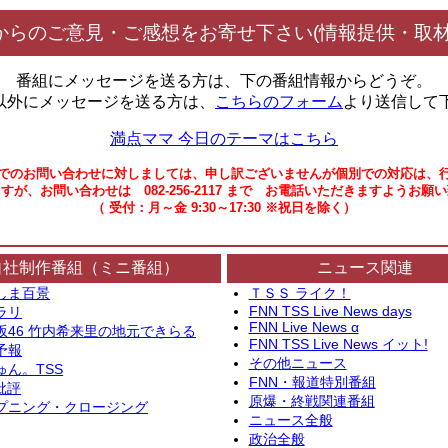
からのご意見・ご感想をお寄せ下さい(情報提供・取材
番組にメッセージを送る方は、下の番組情報からどうぞ。
以外にメッセージを送る方は、
こちらのフォーム
より送信して
満点ママ 今日のテーマはこちら
でのお問い合わせに対しましては、申し訳ございませんが個別での対応は、
すが、お問い合わせは 082-256-2117 まで お電話いただきますようお願
（ 受付：月～金 9:30～17:30 ※祝日を除く）
自社制作番組（ミニ番組）
ニュース関連
しま百景
ＴＳＳ ライク！
FNN TSS Live News days
ラリ
FNN Live News α
坂46 竹内希来里の地元できらる
FNN TSS Live News イット!
予報
その他ニュース
ゅん。TSS
FNN・報道特別番組
批評
原爆・終戦関連番組
プニング・クロージング
ニュース全般
政治全般