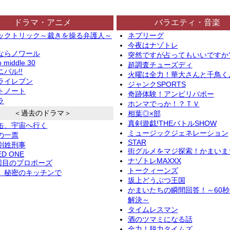
ドラマ・アニメ
バラエティ・音楽
ックトリック～裁きを操る弁護人～
ネプリーグ
今夜はナゾトレ
ならノワール
突然ですが占ってもいいですか
o middle 30
超調査チューズディ
バル!!
火曜は全力！華大さんと千鳥く
ライレブン
ジャンクSPORTS
トノート
奇跡体験！アンビリバボー
ラ
ホンマでっか！？ＴＶ
＜過去のドラマ＞
相葉◎×部
真剣遊戯!THEバトルSHOW
缶、宇宙へ行く
ミュージックジェネレーション
の一票
STAR
別姓刑事
街グルメをマジ探索！かまいま
ED ONE
ナゾトレMAXXX
2回目のプロポーズ
トークィーンズ
、秘密のキッチンで
坂上どうぶつ王国
かまいたちの瞬間回答！～60
解決～
タイムレスマン
酒のツマミになる話
全力！脱力タイムズ