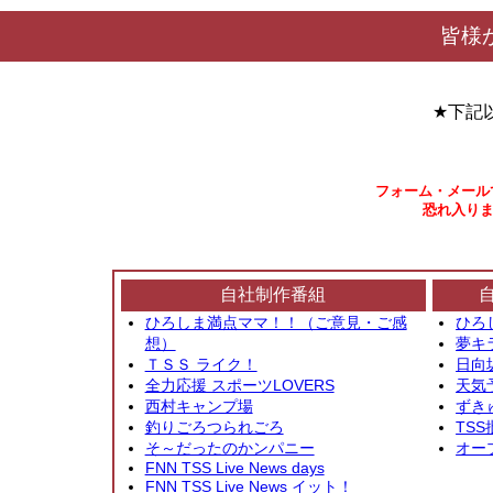
皆様
★下記
フォーム・メール
恐れ入りま
自社制作番組
ひろしま満点ママ！！（ご意見・ご感
ひろ
想）
夢キ
ＴＳＳ ライク！
日向
全力応援 スポーツLOVERS
天気
西村キャンプ場
ずき
釣りごろつられごろ
TSS
そ～だったのかンパニー
オー
FNN TSS Live News days
FNN TSS Live News イット！