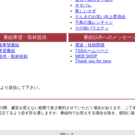
ネタパレ
新しいカギ
さんまのお笑い向上委員会
千鳥の鬼レンチャン
その他バラエティ
番組希望・取材提供
番組以外へのメッセー
送希望番組
電波・技術関係
希望番組
TSSホームページ
WEB SHOP
提供・取材依頼
Thank you for zero
より送信して下さい。
その際、趣旨を変えない範囲で多少要約させていただく場合があります。ご了
役立てるよう必ず目を通しますが、番組内でお答えする場合を除き、個別に返