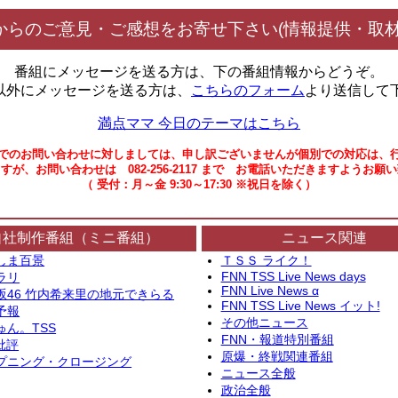
からのご意見・ご感想をお寄せ下さい(情報提供・取材
番組にメッセージを送る方は、下の番組情報からどうぞ。
以外にメッセージを送る方は、
こちらのフォーム
より送信して
満点ママ 今日のテーマはこちら
でのお問い合わせに対しましては、申し訳ございませんが個別での対応は、
すが、お問い合わせは 082-256-2117 まで お電話いただきますようお願
（ 受付：月～金 9:30～17:30 ※祝日を除く）
自社制作番組（ミニ番組）
ニュース関連
しま百景
ＴＳＳ ライク！
FNN TSS Live News days
ラリ
FNN Live News α
坂46 竹内希来里の地元できらる
FNN TSS Live News イット!
予報
その他ニュース
ゅん。TSS
FNN・報道特別番組
批評
原爆・終戦関連番組
プニング・クロージング
ニュース全般
政治全般