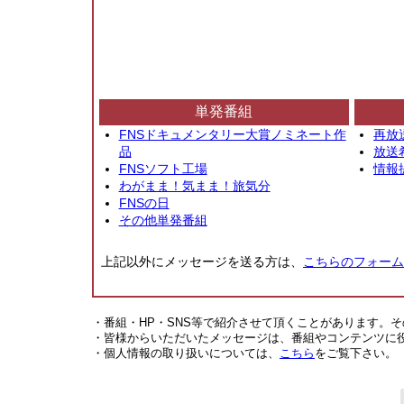
単発番組
FNSドキュメンタリー大賞ノミネート作
再放
品
放送
FNSソフト工場
情報
わがまま！気まま！旅気分
FNSの日
その他単発番組
上記以外にメッセージを送る方は、
こちらのフォーム
・番組・HP・SNS等で紹介させて頂くことがあります。
・皆様からいただいたメッセージは、番組やコンテンツに
・個人情報の取り扱いについては、
こちら
をご覧下さい。