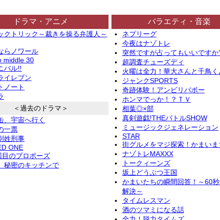
ドラマ・アニメ
バラエティ・音楽
ックトリック～裁きを操る弁護人～
ネプリーグ
今夜はナゾトレ
ならノワール
突然ですが占ってもいいですか
o middle 30
超調査チューズディ
バル!!
火曜は全力！華大さんと千鳥く
ライレブン
ジャンクSPORTS
トノート
奇跡体験！アンビリバボー
ラ
ホンマでっか！？ＴＶ
＜過去のドラマ＞
相葉◎×部
真剣遊戯!THEバトルSHOW
缶、宇宙へ行く
ミュージックジェネレーション
の一票
STAR
別姓刑事
街グルメをマジ探索！かまいま
ED ONE
ナゾトレMAXXX
2回目のプロポーズ
トークィーンズ
、秘密のキッチンで
坂上どうぶつ王国
かまいたちの瞬間回答！～60
解決～
タイムレスマン
酒のツマミになる話
全力！脱力タイムズ