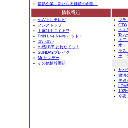
情熱企業～新たなる価値の創造～
情報番組
めざましテレビ
ブラ
GTO
ノンストップ
さよ
土曜はナニする!?
Toky
FNN Live News イット！
火アニ
ぽかぽか
水ド
旬感LIVE とれたてっ！
ラス
SUNDAYブレイク
土ド
Mr.サンデー
その他情報番組
サバ
銀河
夫婦
LOV
10
今夜