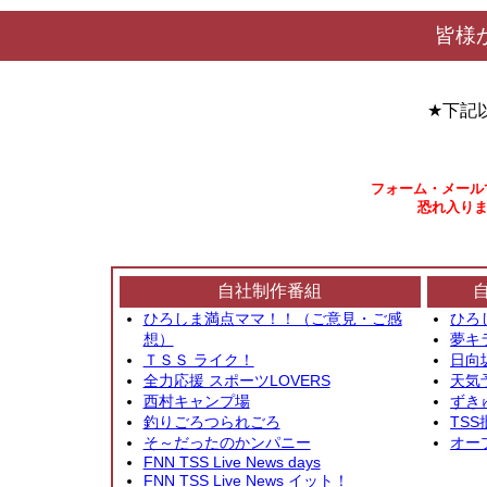
皆様
★下記
フォーム・メール
恐れ入りま
自社制作番組
ひろしま満点ママ！！（ご意見・ご感
ひろ
想）
夢キ
ＴＳＳ ライク！
日向
全力応援 スポーツLOVERS
天気
西村キャンプ場
ずき
釣りごろつられごろ
TSS
そ～だったのかンパニー
オー
FNN TSS Live News days
FNN TSS Live News イット！