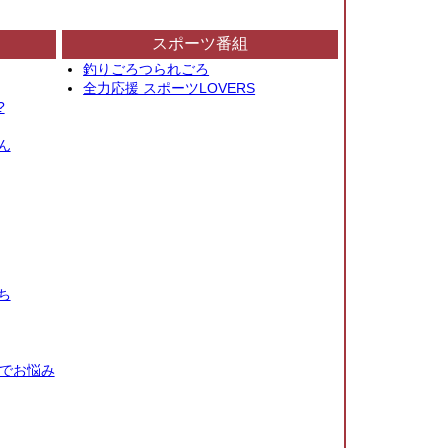
スポーツ番組
釣りごろつられごろ
全力応援 スポーツLOVERS
?
ん
ち
秒でお悩み