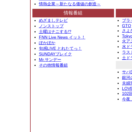
情熱企業～新たなる価値の創造～
情報番組
めざましテレビ
ブラ
GTO
ノンストップ
さよ
土曜はナニする!?
Toky
FNN Live News イット！
火アニ
ぽかぽか
水ド
旬感LIVE とれたてっ！
ラス
SUNDAYブレイク
土ド
Mr.サンデー
その他情報番組
サバ
銀河
夫婦
LOV
10
今夜