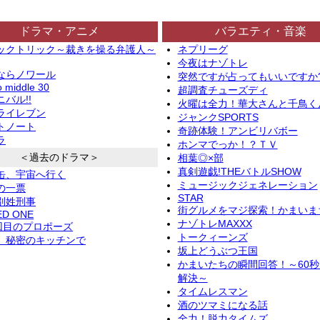
ドラマ・アニメ
バラエティ・音楽
ックトリック～裁きを操る弁護人～
ネプリーグ
今夜はナゾトレ
ならノワール
突然ですが占ってもいいですか
o middle 30
超調査チューズディ
バル!!
火曜は全力！華大さんと千鳥く
ライレブン
ジャンクSPORTS
トノート
奇跡体験！アンビリバボー
ラ
ホンマでっか！？ＴＶ
＜過去のドラマ＞
相葉◎×部
真剣遊戯!THEバトルSHOW
缶、宇宙へ行く
ミュージックジェネレーション
の一票
STAR
別姓刑事
街グルメをマジ探索！かまいま
ED ONE
ナゾトレMAXXX
2回目のプロポーズ
トークィーンズ
、秘密のキッチンで
坂上どうぶつ王国
かまいたちの瞬間回答！～60
解決～
タイムレスマン
酒のツマミになる話
全力！脱力タイムズ