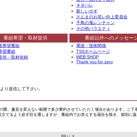
ネタパレ
新しいカギ
さんまのお笑い向上委員会
千鳥の鬼レンチャン
その他バラエティ
番組希望・取材提供
番組以外へのメッセー
送希望番組
電波・技術関係
希望番組
TSSホームページ
WEB SHOP
提供・取材依頼
Thank you for zero
より送信して下さい。
その際、趣旨を変えない範囲で多少要約させていただく場合があります。ご了
役立てるよう必ず目を通しますが、番組内でお答えする場合を除き、個別に返