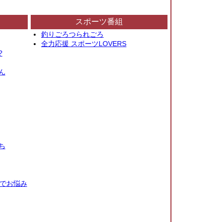
スポーツ番組
釣りごろつられごろ
全力応援 スポーツLOVERS
?
ん
ち
秒でお悩み