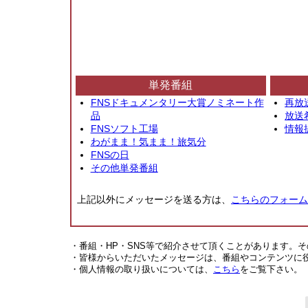
単発番組
FNSドキュメンタリー大賞ノミネート作
再放
品
放送
FNSソフト工場
情報
わがまま！気まま！旅気分
FNSの日
その他単発番組
上記以外にメッセージを送る方は、
こちらのフォーム
・番組・HP・SNS等で紹介させて頂くことがあります。
・皆様からいただいたメッセージは、番組やコンテンツに
・個人情報の取り扱いについては、
こちら
をご覧下さい。