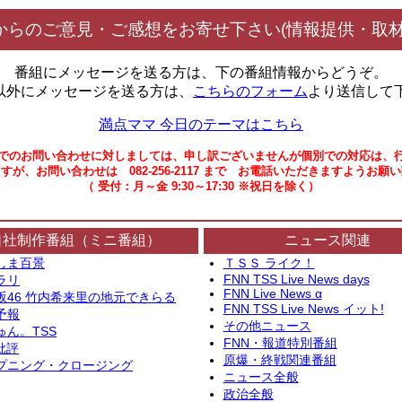
からのご意見・ご感想をお寄せ下さい(情報提供・取材
番組にメッセージを送る方は、下の番組情報からどうぞ。
以外にメッセージを送る方は、
こちらのフォーム
より送信して
満点ママ 今日のテーマはこちら
でのお問い合わせに対しましては、申し訳ございませんが個別での対応は、
すが、お問い合わせは 082-256-2117 まで お電話いただきますようお願
（ 受付：月～金 9:30～17:30 ※祝日を除く）
自社制作番組（ミニ番組）
ニュース関連
しま百景
ＴＳＳ ライク！
FNN TSS Live News days
ラリ
FNN Live News α
坂46 竹内希来里の地元できらる
FNN TSS Live News イット!
予報
その他ニュース
ゅん。TSS
FNN・報道特別番組
批評
原爆・終戦関連番組
プニング・クロージング
ニュース全般
政治全般