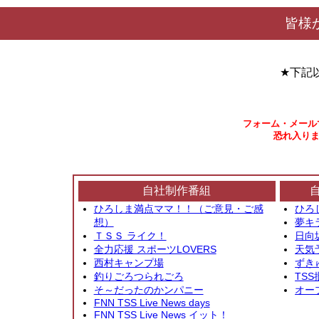
皆様
★下記
フォーム・メール
恐れ入りま
自社制作番組
ひろしま満点ママ！！（ご意見・ご感
ひろ
想）
夢キ
ＴＳＳ ライク！
日向
全力応援 スポーツLOVERS
天気
西村キャンプ場
ずき
釣りごろつられごろ
TSS
そ～だったのかンパニー
オー
FNN TSS Live News days
FNN TSS Live News イット！