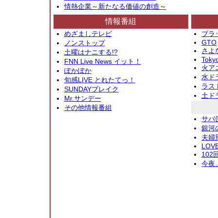
情熱企業～新たなる価値の創造～
情報番組
めざましテレビ
ブラ
GTO
ノンストップ
さよ
土曜はナニする!?
Toky
FNN Live News イット！
火アニ
ぽかぽか
水ド
旬感LIVE とれたてっ！
ラス
SUNDAYブレイク
土ド
Mr.サンデー
その他情報番組
サバ
銀河
夫婦
LOV
10
今夜