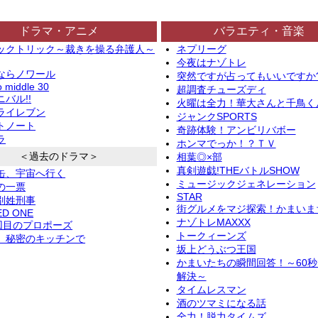
ドラマ・アニメ
バラエティ・音楽
ックトリック～裁きを操る弁護人～
ネプリーグ
今夜はナゾトレ
ならノワール
突然ですが占ってもいいですか
o middle 30
超調査チューズディ
バル!!
火曜は全力！華大さんと千鳥く
ライレブン
ジャンクSPORTS
トノート
奇跡体験！アンビリバボー
ラ
ホンマでっか！？ＴＶ
＜過去のドラマ＞
相葉◎×部
真剣遊戯!THEバトルSHOW
缶、宇宙へ行く
ミュージックジェネレーション
の一票
STAR
別姓刑事
街グルメをマジ探索！かまいま
ED ONE
ナゾトレMAXXX
2回目のプロポーズ
トークィーンズ
、秘密のキッチンで
坂上どうぶつ王国
かまいたちの瞬間回答！～60
解決～
タイムレスマン
酒のツマミになる話
全力！脱力タイムズ