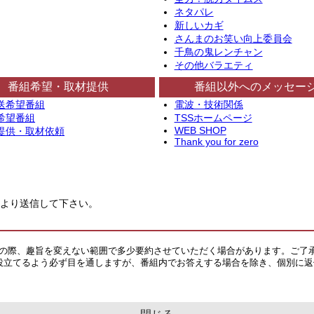
ネタパレ
新しいカギ
さんまのお笑い向上委員会
千鳥の鬼レンチャン
その他バラエティ
番組希望・取材提供
番組以外へのメッセー
送希望番組
電波・技術関係
希望番組
TSSホームページ
WEB SHOP
提供・取材依頼
Thank you for zero
より送信して下さい。
その際、趣旨を変えない範囲で多少要約させていただく場合があります。ご了
役立てるよう必ず目を通しますが、番組内でお答えする場合を除き、個別に返