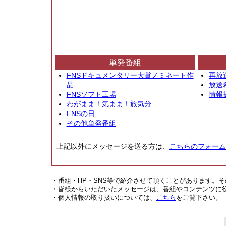
単発番組
FNSドキュメンタリー大賞ノミネート作
再放
品
放送
FNSソフト工場
情報
わがまま！気まま！旅気分
FNSの日
その他単発番組
上記以外にメッセージを送る方は、
こちらのフォーム
・番組・HP・SNS等で紹介させて頂くことがあります。
・皆様からいただいたメッセージは、番組やコンテンツに
・個人情報の取り扱いについては、
こちら
をご覧下さい。