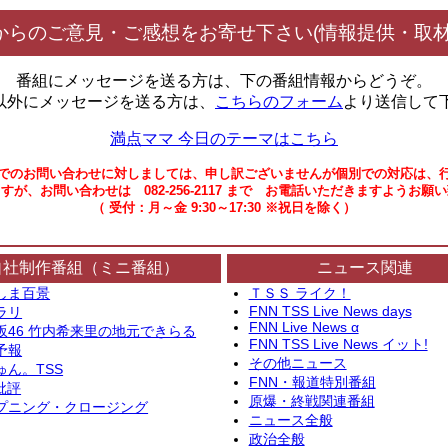
からのご意見・ご感想をお寄せ下さい(情報提供・取材
番組にメッセージを送る方は、下の番組情報からどうぞ。
以外にメッセージを送る方は、
こちらのフォーム
より送信して
満点ママ 今日のテーマはこちら
でのお問い合わせに対しましては、申し訳ございませんが個別での対応は、
すが、お問い合わせは 082-256-2117 まで お電話いただきますようお願
（ 受付：月～金 9:30～17:30 ※祝日を除く）
自社制作番組（ミニ番組）
ニュース関連
しま百景
ＴＳＳ ライク！
FNN TSS Live News days
ラリ
FNN Live News α
坂46 竹内希来里の地元できらる
FNN TSS Live News イット!
予報
その他ニュース
ゅん。TSS
FNN・報道特別番組
批評
原爆・終戦関連番組
プニング・クロージング
ニュース全般
政治全般