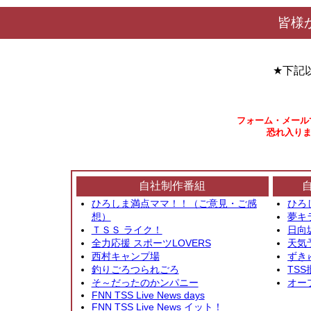
皆様
★下記
フォーム・メール
恐れ入りま
自社制作番組
ひろしま満点ママ！！（ご意見・ご感
ひろ
想）
夢キ
ＴＳＳ ライク！
日向
全力応援 スポーツLOVERS
天気
西村キャンプ場
ずき
釣りごろつられごろ
TSS
そ～だったのかンパニー
オー
FNN TSS Live News days
FNN TSS Live News イット！