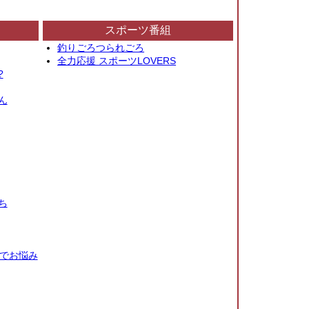
スポーツ番組
釣りごろつられごろ
全力応援 スポーツLOVERS
?
ん
ち
秒でお悩み