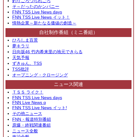
釣りごろつられごろ
そ～だったのかンパニー
FNN TSS Live News days
FNN TSS Live News イット！
情熱企業～新たなる価値の創造～
自社制作番組（ミニ番組）
ひろしま百景
夢キラリ
日向坂46 竹内希来里の地元できらる
天気予報
ずきゅん。TSS
TSS批評
オープニング・クロージング
ニュース関連
ＴＳＳ ライク！
FNN TSS Live News days
FNN Live News α
FNN TSS Live News イット!
その他ニュース
FNN・報道特別番組
原爆・終戦関連番組
ニュース全般
政治全般