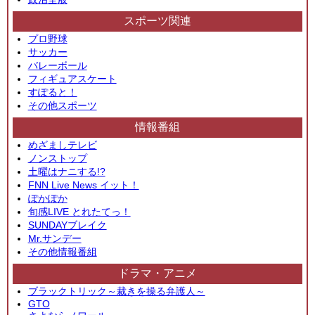
スポーツ関連
プロ野球
サッカー
バレーボール
フィギュアスケート
すぽると！
その他スポーツ
情報番組
めざましテレビ
ノンストップ
土曜はナニする!?
FNN Live News イット！
ぽかぽか
旬感LIVE とれたてっ！
SUNDAYブレイク
Mr.サンデー
その他情報番組
ドラマ・アニメ
ブラックトリック～裁きを操る弁護人～
GTO