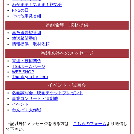
わがまま！気まま！旅気分
FNSの日
その他単発番組
番組希望・取材提供
再放送希望番組
放送希望番組
情報提供・取材依頼
番組以外へのメッセージ
電波・技術関係
TSSホームページ
WEB SHOP
Thank you for zero
イベント・試写会
名画試写会・映画チケットプレゼント
事業コンサート・演劇他
イベント
わんぱく大作戦
上記以外にメッセージを送る方は、
こちらのフォーム
より送信し
て下さい。