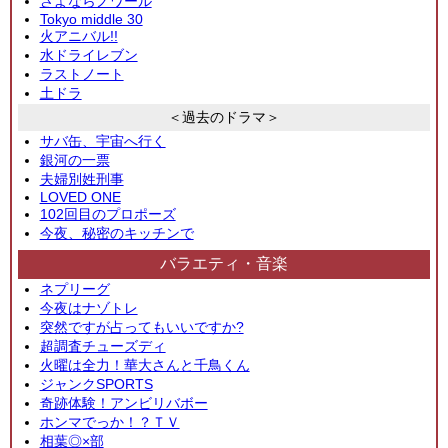
さよならノワール
Tokyo middle 30
火アニバル!!
水ドライレブン
ラストノート
土ドラ
＜過去のドラマ＞
サバ缶、宇宙へ行く
銀河の一票
夫婦別姓刑事
LOVED ONE
102回目のプロポーズ
今夜、秘密のキッチンで
バラエティ・音楽
ネプリーグ
今夜はナゾトレ
突然ですが占ってもいいですか?
超調査チューズディ
火曜は全力！華大さんと千鳥くん
ジャンクSPORTS
奇跡体験！アンビリバボー
ホンマでっか！？ＴＶ
相葉◎×部