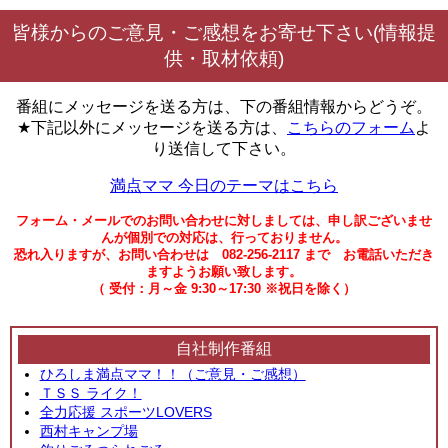
皆様からのご意見・ご感想をお寄せ下さい(情報提
供・取材依頼)
番組にメッセージを送る方は、下の番組情報からどうぞ。
★下記以外にメッセージを送る方は、
こちらのフォーム
よ
り送信して下さい。
満点ママ 今日のテーマはこちら
フォーム・メールでのお問い合わせに対しましては、申し訳ございませ
んが個別での対応は、行っておりません。
恐れ入りますが、お問い合わせは 082-256-2117 まで お電話いただき
ますようお願い致します。
（ 受付：月～金 9:30～17:30 ※祝日を除く）
自社制作番組
ひろしま満点ママ！！（ご意見・ご感想）
ＴＳＳ ライク！
全力応援 スポーツLOVERS
西村キャンプ場