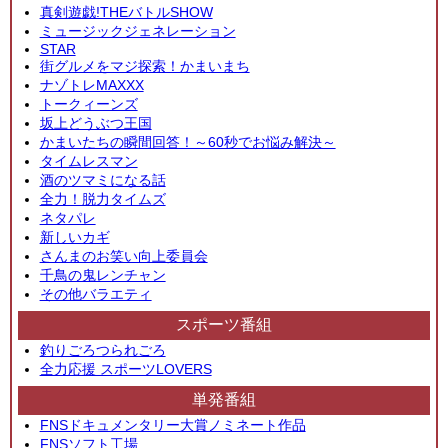
真剣遊戯!THEバトルSHOW
ミュージックジェネレーション
STAR
街グルメをマジ探索！かまいまち
ナゾトレMAXXX
トークィーンズ
坂上どうぶつ王国
かまいたちの瞬間回答！～60秒でお悩み解決～
タイムレスマン
酒のツマミになる話
全力！脱力タイムズ
ネタパレ
新しいカギ
さんまのお笑い向上委員会
千鳥の鬼レンチャン
その他バラエティ
スポーツ番組
釣りごろつられごろ
全力応援 スポーツLOVERS
単発番組
FNSドキュメンタリー大賞ノミネート作品
FNSソフト工場