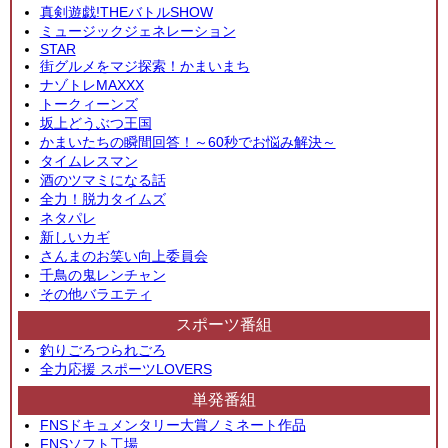
真剣遊戯!THEバトルSHOW
ミュージックジェネレーション
STAR
街グルメをマジ探索！かまいまち
ナゾトレMAXXX
トークィーンズ
坂上どうぶつ王国
かまいたちの瞬間回答！～60秒でお悩み解決～
タイムレスマン
酒のツマミになる話
全力！脱力タイムズ
ネタパレ
新しいカギ
さんまのお笑い向上委員会
千鳥の鬼レンチャン
その他バラエティ
スポーツ番組
釣りごろつられごろ
全力応援 スポーツLOVERS
単発番組
FNSドキュメンタリー大賞ノミネート作品
FNSソフト工場