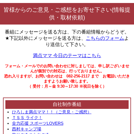
皆様からのご意見・ご感想をお寄せ下さい(情報提
供・取材依頼)
番組にメッセージを送る方は、下の番組情報からどうぞ。
★下記以外にメッセージを送る方は、
こちらのフォーム
よ
り送信して下さい。
満点ママ 今日のテーマはこちら
フォーム・メールでのお問い合わせに対しましては、申し訳ございませ
んが個別での対応は、行っておりません。
恐れ入りますが、お問い合わせは 082-256-2117 まで お電話いただき
ますようお願い致します。
（ 受付：月～金 9:30～17:30 ※祝日を除く）
自社制作番組
ひろしま満点ママ！！（ご意見・ご感想）
ＴＳＳ ライク！
全力応援 スポーツLOVERS
西村キャンプ場