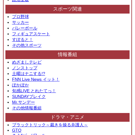
スポーツ関連
プロ野球
サッカー
バレーボール
フィギュアスケート
すぽると！
その他スポーツ
情報番組
めざましテレビ
ノンストップ
土曜はナニする!?
FNN Live News イット！
ぽかぽか
旬感LIVE とれたてっ！
SUNDAYブレイク
Mr.サンデー
その他情報番組
ドラマ・アニメ
ブラックトリック～裁きを操る弁護人～
GTO