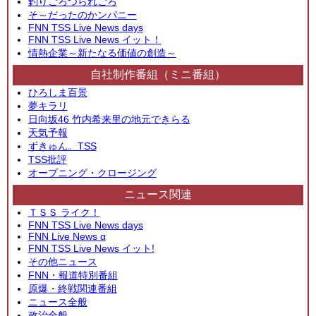
釣りごろつられごろ
そ～だったのかンパニー
FNN TSS Live News days
FNN TSS Live News イット！
情熱企業～新たなる価値の創造～
自社制作番組（ミニ番組）
ひろしま百景
夢キラリ
日向坂46 竹内希来里の地元できらる
天気予報
ずきゅん。TSS
TSS批評
オープニング・クロージング
ニュース関連
ＴＳＳ ライク！
FNN TSS Live News days
FNN Live News α
FNN TSS Live News イット!
その他ニュース
FNN・報道特別番組
原爆・終戦関連番組
ニュース全般
政治全般