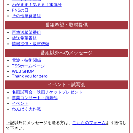
わがまま！気まま！旅気分
FNSの日
その他単発番組
番組希望・取材提供
再放送希望番組
放送希望番組
情報提供・取材依頼
番組以外へのメッセージ
電波・技術関係
TSSホームページ
WEB SHOP
Thank you for zero
イベント・試写会
名画試写会・映画チケットプレゼント
事業コンサート・演劇他
イベント
わんぱく大作戦
上記以外にメッセージを送る方は、
こちらのフォーム
より送信し
て下さい。