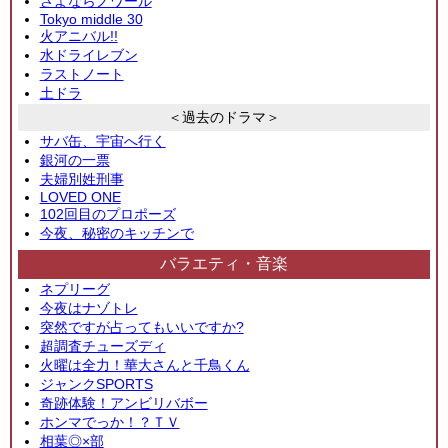
さよならノワール
Tokyo middle 30
火アニバル!!
水ドライレブン
ラストノート
土ドラ
＜過去のドラマ＞
サバ缶、宇宙へ行く
銀河の一票
夫婦別姓刑事
LOVED ONE
102回目のプロポーズ
今夜、秘密のキッチンで
バラエティ・音楽
ネプリーグ
今夜はナゾトレ
突然ですが占ってもいいですか?
超調査チューズディ
火曜は全力！華大さんと千鳥くん
ジャンクSPORTS
奇跡体験！アンビリバボー
ホンマでっか！？ＴＶ
相葉◎×部