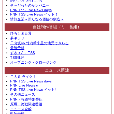
釣りごろつられごろ
そ～だったのかンパニー
FNN TSS Live News days
FNN TSS Live News イット！
情熱企業～新たなる価値の創造～
自社制作番組（ミニ番組）
ひろしま百景
夢キラリ
日向坂46 竹内希来里の地元できらる
天気予報
ずきゅん。TSS
TSS批評
オープニング・クロージング
ニュース関連
ＴＳＳ ライク！
FNN TSS Live News days
FNN Live News α
FNN TSS Live News イット!
その他ニュース
FNN・報道特別番組
原爆・終戦関連番組
ニュース全般
政治全般