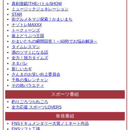
真剣遊戯!THEバトルSHOW
ミュージックジェネレーション
STAR
街グルメをマジ探索！かまいまち
ナゾトレMAXXX
トークィーンズ
坂上どうぶつ王国
かまいたちの瞬間回答！～60秒でお悩み解決～
タイムレスマン
酒のツマミになる話
全力！脱力タイムズ
ネタパレ
新しいカギ
さんまのお笑い向上委員会
千鳥の鬼レンチャン
その他バラエティ
スポーツ番組
釣りごろつられごろ
全力応援 スポーツLOVERS
単発番組
FNSドキュメンタリー大賞ノミネート作品
FNSソフト工場