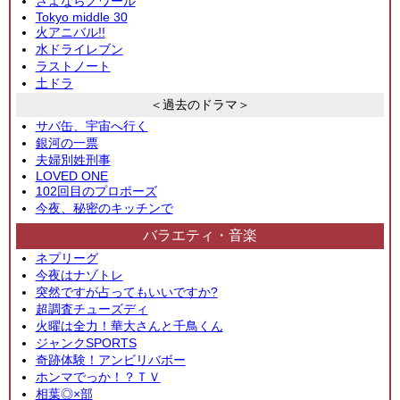
さよならノワール
Tokyo middle 30
火アニバル!!
水ドライレブン
ラストノート
土ドラ
＜過去のドラマ＞
サバ缶、宇宙へ行く
銀河の一票
夫婦別姓刑事
LOVED ONE
102回目のプロポーズ
今夜、秘密のキッチンで
バラエティ・音楽
ネプリーグ
今夜はナゾトレ
突然ですが占ってもいいですか?
超調査チューズディ
火曜は全力！華大さんと千鳥くん
ジャンクSPORTS
奇跡体験！アンビリバボー
ホンマでっか！？ＴＶ
相葉◎×部