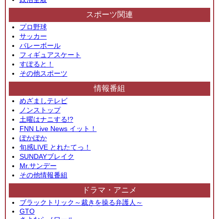
スポーツ関連
プロ野球
サッカー
バレーボール
フィギュアスケート
すぽると！
その他スポーツ
情報番組
めざましテレビ
ノンストップ
土曜はナニする!?
FNN Live News イット！
ぽかぽか
旬感LIVE とれたてっ！
SUNDAYブレイク
Mr.サンデー
その他情報番組
ドラマ・アニメ
ブラックトリック～裁きを操る弁護人～
GTO