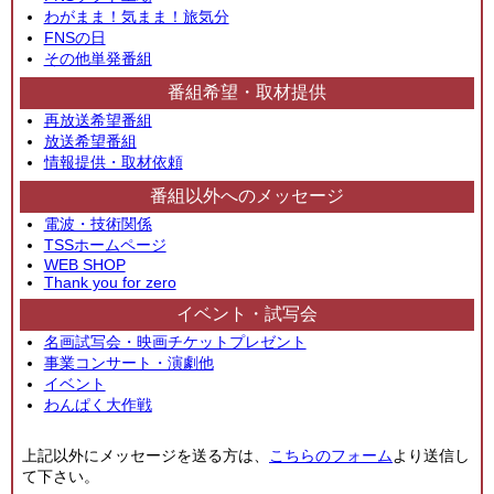
わがまま！気まま！旅気分
FNSの日
その他単発番組
番組希望・取材提供
再放送希望番組
放送希望番組
情報提供・取材依頼
番組以外へのメッセージ
電波・技術関係
TSSホームページ
WEB SHOP
Thank you for zero
イベント・試写会
名画試写会・映画チケットプレゼント
事業コンサート・演劇他
イベント
わんぱく大作戦
上記以外にメッセージを送る方は、
こちらのフォーム
より送信し
て下さい。