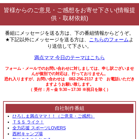
皆様からのご意見・ご感想をお寄せ下さい(情報提
供・取材依頼)
番組にメッセージを送る方は、下の番組情報からどうぞ。
★下記以外にメッセージを送る方は、
こちらのフォーム
よ
り送信して下さい。
満点ママ 今日のテーマはこちら
フォーム・メールでのお問い合わせに対しましては、申し訳ございませ
んが個別での対応は、行っておりません。
恐れ入りますが、お問い合わせは 082-256-2117 まで お電話いただき
ますようお願い致します。
（ 受付：月～金 9:30～17:30 ※祝日を除く）
自社制作番組
ひろしま満点ママ！！（ご意見・ご感想）
ＴＳＳ ライク！
全力応援 スポーツLOVERS
西村キャンプ場