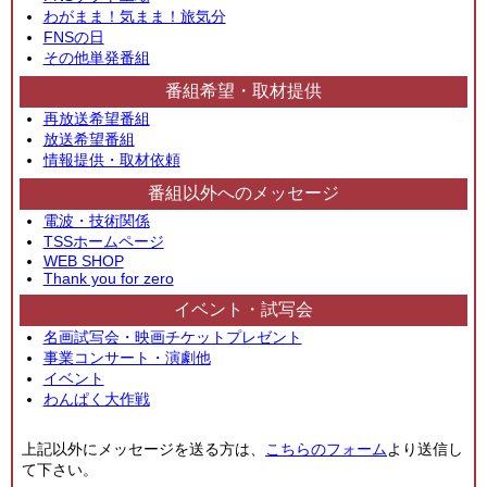
わがまま！気まま！旅気分
FNSの日
その他単発番組
番組希望・取材提供
再放送希望番組
放送希望番組
情報提供・取材依頼
番組以外へのメッセージ
電波・技術関係
TSSホームページ
WEB SHOP
Thank you for zero
イベント・試写会
名画試写会・映画チケットプレゼント
事業コンサート・演劇他
イベント
わんぱく大作戦
上記以外にメッセージを送る方は、
こちらのフォーム
より送信し
て下さい。