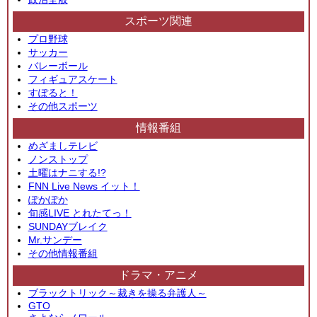
スポーツ関連
プロ野球
サッカー
バレーボール
フィギュアスケート
すぽると！
その他スポーツ
情報番組
めざましテレビ
ノンストップ
土曜はナニする!?
FNN Live News イット！
ぽかぽか
旬感LIVE とれたてっ！
SUNDAYブレイク
Mr.サンデー
その他情報番組
ドラマ・アニメ
ブラックトリック～裁きを操る弁護人～
GTO