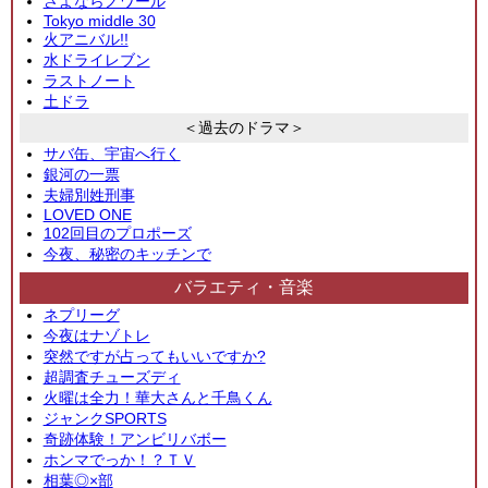
さよならノワール
Tokyo middle 30
火アニバル!!
水ドライレブン
ラストノート
土ドラ
＜過去のドラマ＞
サバ缶、宇宙へ行く
銀河の一票
夫婦別姓刑事
LOVED ONE
102回目のプロポーズ
今夜、秘密のキッチンで
バラエティ・音楽
ネプリーグ
今夜はナゾトレ
突然ですが占ってもいいですか?
超調査チューズディ
火曜は全力！華大さんと千鳥くん
ジャンクSPORTS
奇跡体験！アンビリバボー
ホンマでっか！？ＴＶ
相葉◎×部