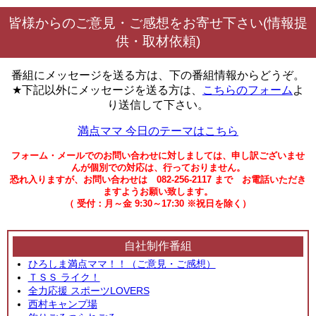
皆様からのご意見・ご感想をお寄せ下さい(情報提
供・取材依頼)
番組にメッセージを送る方は、下の番組情報からどうぞ。
★下記以外にメッセージを送る方は、
こちらのフォーム
よ
り送信して下さい。
満点ママ 今日のテーマはこちら
フォーム・メールでのお問い合わせに対しましては、申し訳ございませ
んが個別での対応は、行っておりません。
恐れ入りますが、お問い合わせは 082-256-2117 まで お電話いただき
ますようお願い致します。
（ 受付：月～金 9:30～17:30 ※祝日を除く）
自社制作番組
ひろしま満点ママ！！（ご意見・ご感想）
ＴＳＳ ライク！
全力応援 スポーツLOVERS
西村キャンプ場