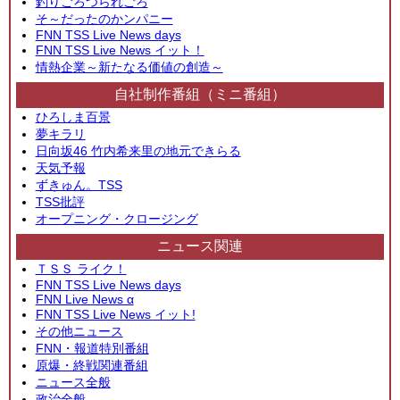
釣りごろつられごろ
そ～だったのかンパニー
FNN TSS Live News days
FNN TSS Live News イット！
情熱企業～新たなる価値の創造～
自社制作番組（ミニ番組）
ひろしま百景
夢キラリ
日向坂46 竹内希来里の地元できらる
天気予報
ずきゅん。TSS
TSS批評
オープニング・クロージング
ニュース関連
ＴＳＳ ライク！
FNN TSS Live News days
FNN Live News α
FNN TSS Live News イット!
その他ニュース
FNN・報道特別番組
原爆・終戦関連番組
ニュース全般
政治全般