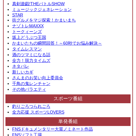
真剣遊戯!THEバトルSHOW
ミュージックジェネレーション
STAR
街グルメをマジ探索！かまいまち
ナゾトレMAXXX
トークィーンズ
坂上どうぶつ王国
かまいたちの瞬間回答！～60秒でお悩み解決～
タイムレスマン
酒のツマミになる話
全力！脱力タイムズ
ネタパレ
新しいカギ
さんまのお笑い向上委員会
千鳥の鬼レンチャン
その他バラエティ
スポーツ番組
釣りごろつられごろ
全力応援 スポーツLOVERS
単発番組
FNSドキュメンタリー大賞ノミネート作品
FNSソフト工場