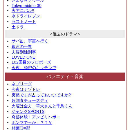
さよならノワール
Tokyo middle 30
火アニバル!!
水ドライレブン
ラストノート
土ドラ
＜過去のドラマ＞
サバ缶、宇宙へ行く
銀河の一票
夫婦別姓刑事
LOVED ONE
102回目のプロポーズ
今夜、秘密のキッチンで
バラエティ・音楽
ネプリーグ
今夜はナゾトレ
突然ですが占ってもいいですか?
超調査チューズディ
火曜は全力！華大さんと千鳥くん
ジャンクSPORTS
奇跡体験！アンビリバボー
ホンマでっか！？ＴＶ
相葉◎×部