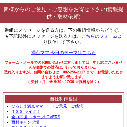
皆様からのご意見・ご感想をお寄せ下さい(情報提
供・取材依頼)
番組にメッセージを送る方は、下の番組情報からどうぞ。
★下記以外にメッセージを送る方は、
こちらのフォーム
よ
り送信して下さい。
満点ママ 今日のテーマはこちら
フォーム・メールでのお問い合わせに対しましては、申し訳ございませ
んが個別での対応は、行っておりません。
恐れ入りますが、お問い合わせは 082-256-2117 まで お電話いただき
ますようお願い致します。
（ 受付：月～金 9:30～17:30 ※祝日を除く）
自社制作番組
ひろしま満点ママ！！（ご意見・ご感想）
ＴＳＳ ライク！
全力応援 スポーツLOVERS
西村キャンプ場