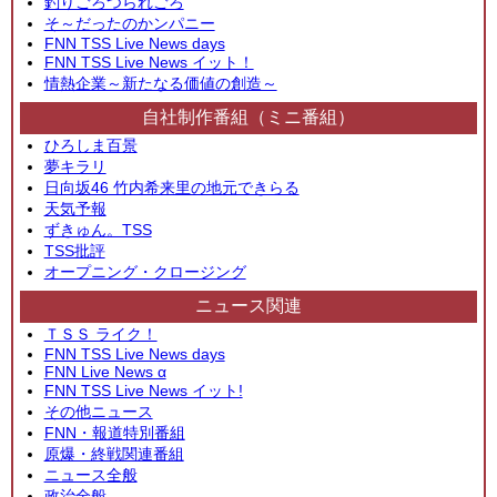
釣りごろつられごろ
そ～だったのかンパニー
FNN TSS Live News days
FNN TSS Live News イット！
情熱企業～新たなる価値の創造～
自社制作番組（ミニ番組）
ひろしま百景
夢キラリ
日向坂46 竹内希来里の地元できらる
天気予報
ずきゅん。TSS
TSS批評
オープニング・クロージング
ニュース関連
ＴＳＳ ライク！
FNN TSS Live News days
FNN Live News α
FNN TSS Live News イット!
その他ニュース
FNN・報道特別番組
原爆・終戦関連番組
ニュース全般
政治全般