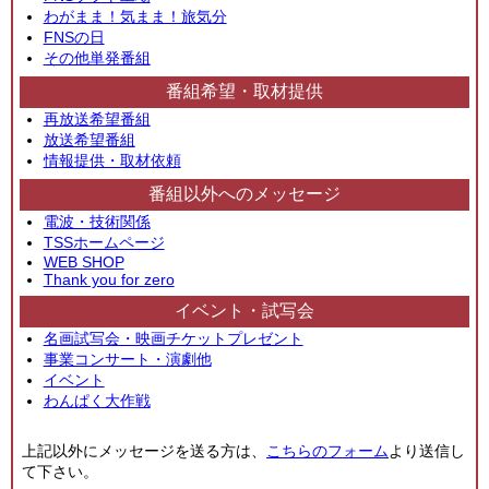
わがまま！気まま！旅気分
FNSの日
その他単発番組
番組希望・取材提供
再放送希望番組
放送希望番組
情報提供・取材依頼
番組以外へのメッセージ
電波・技術関係
TSSホームページ
WEB SHOP
Thank you for zero
イベント・試写会
名画試写会・映画チケットプレゼント
事業コンサート・演劇他
イベント
わんぱく大作戦
上記以外にメッセージを送る方は、
こちらのフォーム
より送信し
て下さい。