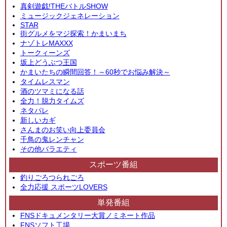
真剣遊戯!THEバトルSHOW
ミュージックジェネレーション
STAR
街グルメをマジ探索！かまいまち
ナゾトレMAXXX
トークィーンズ
坂上どうぶつ王国
かまいたちの瞬間回答！～60秒でお悩み解決～
タイムレスマン
酒のツマミになる話
全力！脱力タイムズ
ネタパレ
新しいカギ
さんまのお笑い向上委員会
千鳥の鬼レンチャン
その他バラエティ
スポーツ番組
釣りごろつられごろ
全力応援 スポーツLOVERS
単発番組
FNSドキュメンタリー大賞ノミネート作品
FNSソフト工場