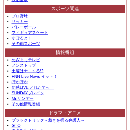
スポーツ関連
プロ野球
サッカー
バレーボール
フィギュアスケート
すぽると！
その他スポーツ
情報番組
めざましテレビ
ノンストップ
土曜はナニする!?
FNN Live News イット！
ぽかぽか
旬感LIVE とれたてっ！
SUNDAYブレイク
Mr.サンデー
その他情報番組
ドラマ・アニメ
ブラックトリック～裁きを操る弁護人～
GTO