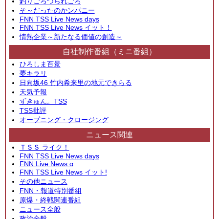
釣りごろつられごろ
そ～だったのかンパニー
FNN TSS Live News days
FNN TSS Live News イット！
情熱企業～新たなる価値の創造～
自社制作番組（ミニ番組）
ひろしま百景
夢キラリ
日向坂46 竹内希来里の地元できらる
天気予報
ずきゅん。TSS
TSS批評
オープニング・クロージング
ニュース関連
ＴＳＳ ライク！
FNN TSS Live News days
FNN Live News α
FNN TSS Live News イット!
その他ニュース
FNN・報道特別番組
原爆・終戦関連番組
ニュース全般
政治全般