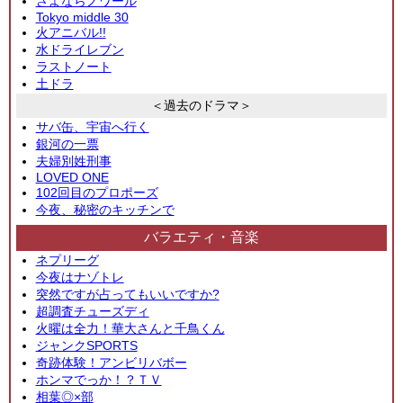
さよならノワール
Tokyo middle 30
火アニバル!!
水ドライレブン
ラストノート
土ドラ
＜過去のドラマ＞
サバ缶、宇宙へ行く
銀河の一票
夫婦別姓刑事
LOVED ONE
102回目のプロポーズ
今夜、秘密のキッチンで
バラエティ・音楽
ネプリーグ
今夜はナゾトレ
突然ですが占ってもいいですか?
超調査チューズディ
火曜は全力！華大さんと千鳥くん
ジャンクSPORTS
奇跡体験！アンビリバボー
ホンマでっか！？ＴＶ
相葉◎×部