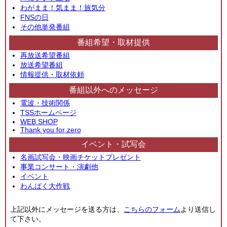
わがまま！気まま！旅気分
FNSの日
その他単発番組
番組希望・取材提供
再放送希望番組
放送希望番組
情報提供・取材依頼
番組以外へのメッセージ
電波・技術関係
TSSホームページ
WEB SHOP
Thank you for zero
イベント・試写会
名画試写会・映画チケットプレゼント
事業コンサート・演劇他
イベント
わんぱく大作戦
上記以外にメッセージを送る方は、
こちらのフォーム
より送信し
て下さい。