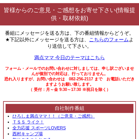
皆様からのご意見・ご感想をお寄せ下さい(情報提
供・取材依頼)
番組にメッセージを送る方は、下の番組情報からどうぞ。
★下記以外にメッセージを送る方は、
こちらのフォーム
よ
り送信して下さい。
満点ママ 今日のテーマはこちら
フォーム・メールでのお問い合わせに対しましては、申し訳ございませ
んが個別での対応は、行っておりません。
恐れ入りますが、お問い合わせは 082-256-2117 まで お電話いただき
ますようお願い致します。
（ 受付：月～金 9:30～17:30 ※祝日を除く）
自社制作番組
ひろしま満点ママ！！（ご意見・ご感想）
ＴＳＳ ライク！
全力応援 スポーツLOVERS
西村キャンプ場