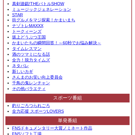
真剣遊戯!THEバトルSHOW
ミュージックジェネレーション
STAR
街グルメをマジ探索！かまいまち
ナゾトレMAXXX
トークィーンズ
坂上どうぶつ王国
かまいたちの瞬間回答！～60秒でお悩み解決～
タイムレスマン
酒のツマミになる話
全力！脱力タイムズ
ネタパレ
新しいカギ
さんまのお笑い向上委員会
千鳥の鬼レンチャン
その他バラエティ
スポーツ番組
釣りごろつられごろ
全力応援 スポーツLOVERS
単発番組
FNSドキュメンタリー大賞ノミネート作品
FNSソフト工場