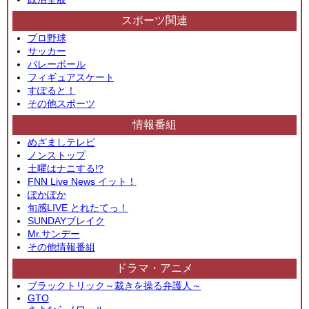
スポーツ関連
プロ野球
サッカー
バレーボール
フィギュアスケート
すぽると！
その他スポーツ
情報番組
めざましテレビ
ノンストップ
土曜はナニする!?
FNN Live News イット！
ぽかぽか
旬感LIVE とれたてっ！
SUNDAYブレイク
Mr.サンデー
その他情報番組
ドラマ・アニメ
ブラックトリック～裁きを操る弁護人～
GTO