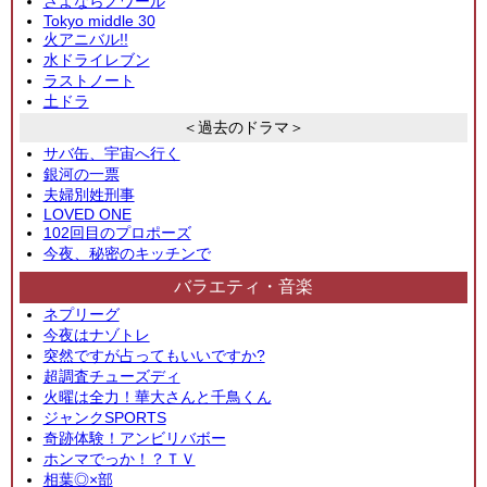
さよならノワール
Tokyo middle 30
火アニバル!!
水ドライレブン
ラストノート
土ドラ
＜過去のドラマ＞
サバ缶、宇宙へ行く
銀河の一票
夫婦別姓刑事
LOVED ONE
102回目のプロポーズ
今夜、秘密のキッチンで
バラエティ・音楽
ネプリーグ
今夜はナゾトレ
突然ですが占ってもいいですか?
超調査チューズディ
火曜は全力！華大さんと千鳥くん
ジャンクSPORTS
奇跡体験！アンビリバボー
ホンマでっか！？ＴＶ
相葉◎×部