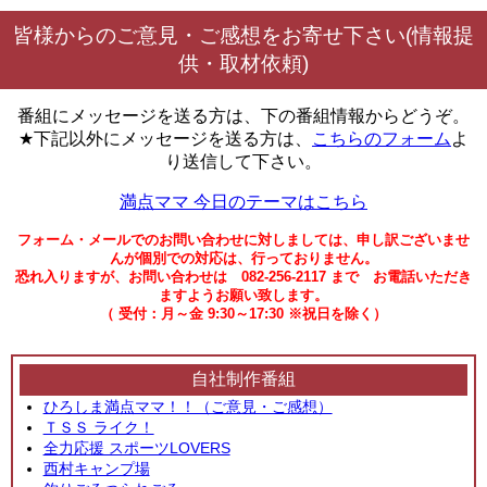
皆様からのご意見・ご感想をお寄せ下さい(情報提
供・取材依頼)
番組にメッセージを送る方は、下の番組情報からどうぞ。
★下記以外にメッセージを送る方は、
こちらのフォーム
よ
り送信して下さい。
満点ママ 今日のテーマはこちら
フォーム・メールでのお問い合わせに対しましては、申し訳ございませ
んが個別での対応は、行っておりません。
恐れ入りますが、お問い合わせは 082-256-2117 まで お電話いただき
ますようお願い致します。
（ 受付：月～金 9:30～17:30 ※祝日を除く）
自社制作番組
ひろしま満点ママ！！（ご意見・ご感想）
ＴＳＳ ライク！
全力応援 スポーツLOVERS
西村キャンプ場