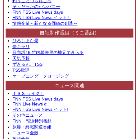
釣りごろつられごろ
そ～だったのかンパニー
FNN TSS Live News days
FNN TSS Live News イット！
情熱企業～新たなる価値の創造～
自社制作番組（ミニ番組）
ひろしま百景
夢キラリ
日向坂46 竹内希来里の地元できらる
天気予報
ずきゅん。TSS
TSS批評
オープニング・クロージング
ニュース関連
ＴＳＳ ライク！
FNN TSS Live News days
FNN Live News α
FNN TSS Live News イット!
その他ニュース
FNN・報道特別番組
原爆・終戦関連番組
ニュース全般
政治全般