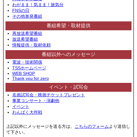
わがまま！気まま！旅気分
FNSの日
その他単発番組
番組希望・取材提供
再放送希望番組
放送希望番組
情報提供・取材依頼
番組以外へのメッセージ
電波・技術関係
TSSホームページ
WEB SHOP
Thank you for zero
イベント・試写会
名画試写会・映画チケットプレゼント
事業コンサート・演劇他
イベント
わんぱく大作戦
上記以外にメッセージを送る方は、
こちらのフォーム
より送信し
て下さい。