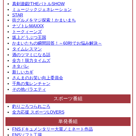
真剣遊戯!THEバトルSHOW
ミュージックジェネレーション
STAR
街グルメをマジ探索！かまいまち
ナゾトレMAXXX
トークィーンズ
坂上どうぶつ王国
かまいたちの瞬間回答！～60秒でお悩み解決～
タイムレスマン
酒のツマミになる話
全力！脱力タイムズ
ネタパレ
新しいカギ
さんまのお笑い向上委員会
千鳥の鬼レンチャン
その他バラエティ
スポーツ番組
釣りごろつられごろ
全力応援 スポーツLOVERS
単発番組
FNSドキュメンタリー大賞ノミネート作品
FNSソフト工場