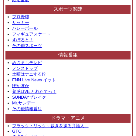
スポーツ関連
プロ野球
サッカー
バレーボール
フィギュアスケート
すぽると！
その他スポーツ
情報番組
めざましテレビ
ノンストップ
土曜はナニする!?
FNN Live News イット！
ぽかぽか
旬感LIVE とれたてっ！
SUNDAYブレイク
Mr.サンデー
その他情報番組
ドラマ・アニメ
ブラックトリック～裁きを操る弁護人～
GTO