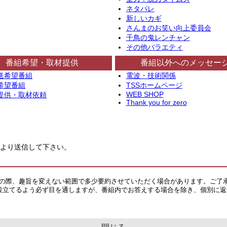
ネタパレ
新しいカギ
さんまのお笑い向上委員会
千鳥の鬼レンチャン
その他バラエティ
番組希望・取材提供
番組以外へのメッセー
送希望番組
電波・技術関係
希望番組
TSSホームページ
WEB SHOP
提供・取材依頼
Thank you for zero
より送信して下さい。
その際、趣旨を変えない範囲で多少要約させていただく場合があります。ご了
役立てるよう必ず目を通しますが、番組内でお答えする場合を除き、個別に返