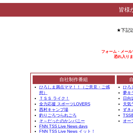
皆様
★下記
フォーム・メール
恐れ入りま
自社制作番組
ひろしま満点ママ！！（ご意見・ご感
ひろ
想）
夢キ
ＴＳＳ ライク！
日向
全力応援 スポーツLOVERS
天気
西村キャンプ場
ずき
釣りごろつられごろ
TSS
そ～だったのかンパニー
オー
FNN TSS Live News days
FNN TSS Live News イット！