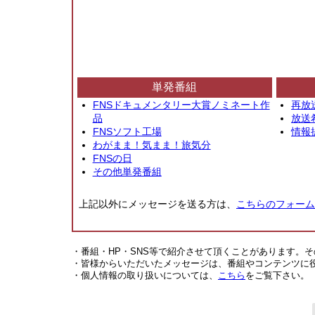
単発番組
FNSドキュメンタリー大賞ノミネート作
再放
品
放送
FNSソフト工場
情報
わがまま！気まま！旅気分
FNSの日
その他単発番組
上記以外にメッセージを送る方は、
こちらのフォーム
・番組・HP・SNS等で紹介させて頂くことがあります。
・皆様からいただいたメッセージは、番組やコンテンツに
・個人情報の取り扱いについては、
こちら
をご覧下さい。