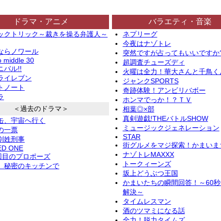
ドラマ・アニメ
バラエティ・音楽
ックトリック～裁きを操る弁護人～
ネプリーグ
今夜はナゾトレ
ならノワール
突然ですが占ってもいいですか
o middle 30
超調査チューズディ
バル!!
火曜は全力！華大さんと千鳥く
ライレブン
ジャンクSPORTS
トノート
奇跡体験！アンビリバボー
ラ
ホンマでっか！？ＴＶ
＜過去のドラマ＞
相葉◎×部
真剣遊戯!THEバトルSHOW
缶、宇宙へ行く
ミュージックジェネレーション
の一票
STAR
別姓刑事
街グルメをマジ探索！かまいま
ED ONE
ナゾトレMAXXX
2回目のプロポーズ
トークィーンズ
、秘密のキッチンで
坂上どうぶつ王国
かまいたちの瞬間回答！～60
解決～
タイムレスマン
酒のツマミになる話
全力！脱力タイムズ