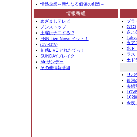
情熱企業～新たなる価値の創造～
情報番組
めざましテレビ
ブラ
GTO
ノンストップ
さよ
土曜はナニする!?
Toky
FNN Live News イット！
火アニ
ぽかぽか
水ド
旬感LIVE とれたてっ！
ラス
SUNDAYブレイク
土ド
Mr.サンデー
その他情報番組
サバ
銀河
夫婦
LOV
10
今夜