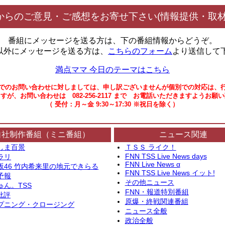
からのご意見・ご感想をお寄せ下さい(情報提供・取材
番組にメッセージを送る方は、下の番組情報からどうぞ。
以外にメッセージを送る方は、
こちらのフォーム
より送信して
満点ママ 今日のテーマはこちら
でのお問い合わせに対しましては、申し訳ございませんが個別での対応は、
すが、お問い合わせは 082-256-2117 まで お電話いただきますようお願
（ 受付：月～金 9:30～17:30 ※祝日を除く）
自社制作番組（ミニ番組）
ニュース関連
しま百景
ＴＳＳ ライク！
FNN TSS Live News days
ラリ
FNN Live News α
坂46 竹内希来里の地元できらる
FNN TSS Live News イット!
予報
その他ニュース
ゅん。TSS
FNN・報道特別番組
批評
原爆・終戦関連番組
プニング・クロージング
ニュース全般
政治全般