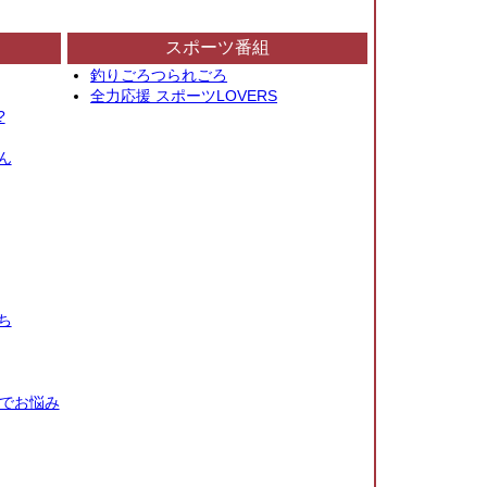
スポーツ番組
釣りごろつられごろ
全力応援 スポーツLOVERS
?
ん
ち
秒でお悩み