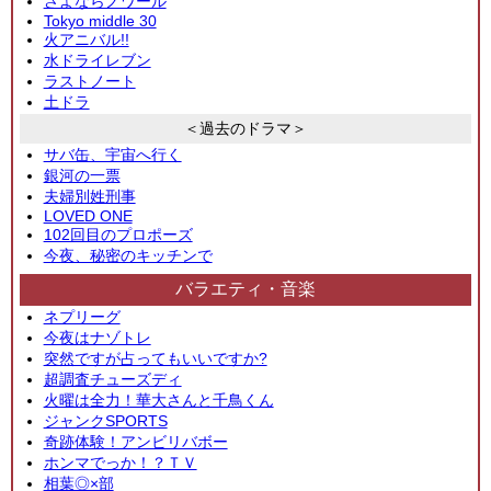
さよならノワール
Tokyo middle 30
火アニバル!!
水ドライレブン
ラストノート
土ドラ
＜過去のドラマ＞
サバ缶、宇宙へ行く
銀河の一票
夫婦別姓刑事
LOVED ONE
102回目のプロポーズ
今夜、秘密のキッチンで
バラエティ・音楽
ネプリーグ
今夜はナゾトレ
突然ですが占ってもいいですか?
超調査チューズディ
火曜は全力！華大さんと千鳥くん
ジャンクSPORTS
奇跡体験！アンビリバボー
ホンマでっか！？ＴＶ
相葉◎×部