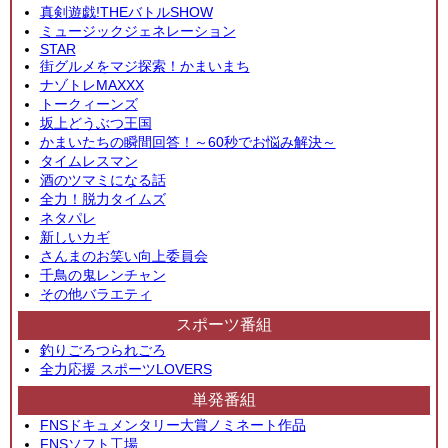
真剣遊戯!THEバトルSHOW
ミュージックジェネレーション
STAR
街グルメをマジ探索！かまいまち
ナゾトレMAXXX
トークィーンズ
坂上どうぶつ王国
かまいたちの瞬間回答！～60秒でお悩み解決～
タイムレスマン
酒のツマミになる話
全力！脱力タイムズ
ネタパレ
新しいカギ
さんまのお笑い向上委員会
千鳥の鬼レンチャン
その他バラエティ
スポーツ番組
釣りごろつられごろ
全力応援 スポーツLOVERS
単発番組
FNSドキュメンタリー大賞ノミネート作品
FNSソフト工場