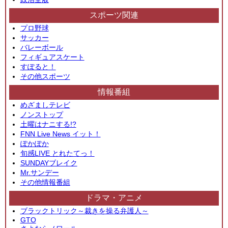
スポーツ関連
プロ野球
サッカー
バレーボール
フィギュアスケート
すぽると！
その他スポーツ
情報番組
めざましテレビ
ノンストップ
土曜はナニする!?
FNN Live News イット！
ぽかぽか
旬感LIVE とれたてっ！
SUNDAYブレイク
Mr.サンデー
その他情報番組
ドラマ・アニメ
ブラックトリック～裁きを操る弁護人～
GTO