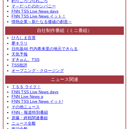
釣りごろつられごろ
そ～だったのかンパニー
FNN TSS Live News days
FNN TSS Live News イット！
情熱企業～新たなる価値の創造～
自社制作番組（ミニ番組）
ひろしま百景
夢キラリ
日向坂46 竹内希来里の地元できらる
天気予報
ずきゅん。TSS
TSS批評
オープニング・クロージング
ニュース関連
ＴＳＳ ライク！
FNN TSS Live News days
FNN Live News α
FNN TSS Live News イット!
その他ニュース
FNN・報道特別番組
原爆・終戦関連番組
ニュース全般
政治全般