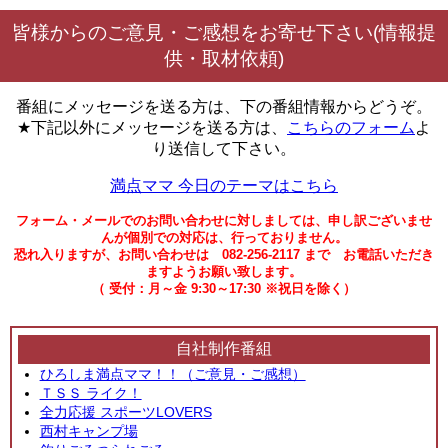
皆様からのご意見・ご感想をお寄せ下さい(情報提
供・取材依頼)
番組にメッセージを送る方は、下の番組情報からどうぞ。
★下記以外にメッセージを送る方は、
こちらのフォーム
よ
り送信して下さい。
満点ママ 今日のテーマはこちら
フォーム・メールでのお問い合わせに対しましては、申し訳ございませ
んが個別での対応は、行っておりません。
恐れ入りますが、お問い合わせは 082-256-2117 まで お電話いただき
ますようお願い致します。
（ 受付：月～金 9:30～17:30 ※祝日を除く）
自社制作番組
ひろしま満点ママ！！（ご意見・ご感想）
ＴＳＳ ライク！
全力応援 スポーツLOVERS
西村キャンプ場