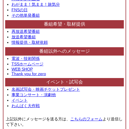
わがまま！気まま！旅気分
FNSの日
その他単発番組
番組希望・取材提供
再放送希望番組
放送希望番組
情報提供・取材依頼
番組以外へのメッセージ
電波・技術関係
TSSホームページ
WEB SHOP
Thank you for zero
イベント・試写会
名画試写会・映画チケットプレゼント
事業コンサート・演劇他
イベント
わんぱく大作戦
上記以外にメッセージを送る方は、
こちらのフォーム
より送信し
て下さい。