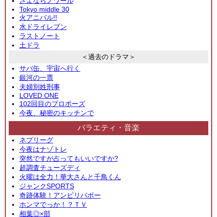
さよならノワール
Tokyo middle 30
火アニバル!!
水ドライレブン
ラストノート
土ドラ
＜過去のドラマ＞
サバ缶、宇宙へ行く
銀河の一票
夫婦別姓刑事
LOVED ONE
102回目のプロポーズ
今夜、秘密のキッチンで
バラエティ・音楽
ネプリーグ
今夜はナゾトレ
突然ですが占ってもいいですか?
超調査チューズディ
火曜は全力！華大さんと千鳥くん
ジャンクSPORTS
奇跡体験！アンビリバボー
ホンマでっか！？ＴＶ
相葉◎×部