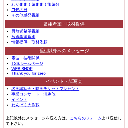
わがまま！気まま！旅気分
FNSの日
その他単発番組
番組希望・取材提供
再放送希望番組
放送希望番組
情報提供・取材依頼
番組以外へのメッセージ
電波・技術関係
TSSホームページ
WEB SHOP
Thank you for zero
イベント・試写会
名画試写会・映画チケットプレゼント
事業コンサート・演劇他
イベント
わんぱく大作戦
上記以外にメッセージを送る方は、
こちらのフォーム
より送信し
て下さい。