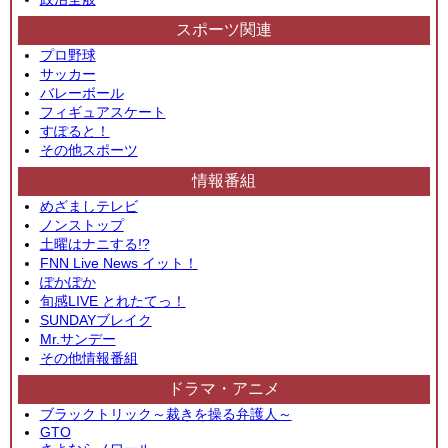
スポーツ関連
プロ野球
サッカー
バレーボール
フィギュアスケート
すぽると！
その他スポーツ
情報番組
めざましテレビ
ノンストップ
土曜はナニする!?
FNN Live News イット！
ぽかぽか
旬感LIVE とれたてっ！
SUNDAYブレイク
Mr.サンデー
その他情報番組
ドラマ・アニメ
ブラックトリック～裁きを操る弁護人～
GTO