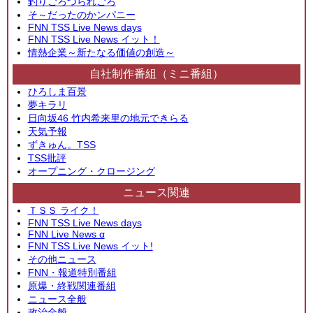
釣りごろつられごろ
そ～だったのかンパニー
FNN TSS Live News days
FNN TSS Live News イット！
情熱企業～新たなる価値の創造～
自社制作番組（ミニ番組）
ひろしま百景
夢キラリ
日向坂46 竹内希来里の地元できらる
天気予報
ずきゅん。TSS
TSS批評
オープニング・クロージング
ニュース関連
ＴＳＳ ライク！
FNN TSS Live News days
FNN Live News α
FNN TSS Live News イット!
その他ニュース
FNN・報道特別番組
原爆・終戦関連番組
ニュース全般
政治全般