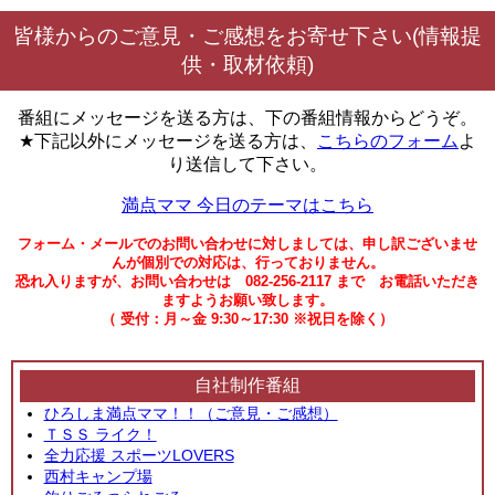
皆様からのご意見・ご感想をお寄せ下さい(情報提
供・取材依頼)
番組にメッセージを送る方は、下の番組情報からどうぞ。
★下記以外にメッセージを送る方は、
こちらのフォーム
よ
り送信して下さい。
満点ママ 今日のテーマはこちら
フォーム・メールでのお問い合わせに対しましては、申し訳ございませ
んが個別での対応は、行っておりません。
恐れ入りますが、お問い合わせは 082-256-2117 まで お電話いただき
ますようお願い致します。
（ 受付：月～金 9:30～17:30 ※祝日を除く）
自社制作番組
ひろしま満点ママ！！（ご意見・ご感想）
ＴＳＳ ライク！
全力応援 スポーツLOVERS
西村キャンプ場