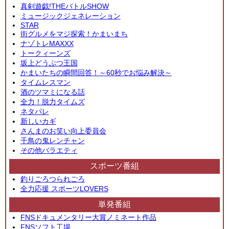
真剣遊戯!THEバトルSHOW
ミュージックジェネレーション
STAR
街グルメをマジ探索！かまいまち
ナゾトレMAXXX
トークィーンズ
坂上どうぶつ王国
かまいたちの瞬間回答！～60秒でお悩み解決～
タイムレスマン
酒のツマミになる話
全力！脱力タイムズ
ネタパレ
新しいカギ
さんまのお笑い向上委員会
千鳥の鬼レンチャン
その他バラエティ
スポーツ番組
釣りごろつられごろ
全力応援 スポーツLOVERS
単発番組
FNSドキュメンタリー大賞ノミネート作品
FNSソフト工場