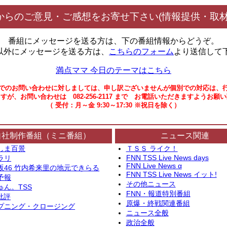
からのご意見・ご感想をお寄せ下さい(情報提供・取材
番組にメッセージを送る方は、下の番組情報からどうぞ。
以外にメッセージを送る方は、
こちらのフォーム
より送信して
満点ママ 今日のテーマはこちら
でのお問い合わせに対しましては、申し訳ございませんが個別での対応は、
すが、お問い合わせは 082-256-2117 まで お電話いただきますようお願
（ 受付：月～金 9:30～17:30 ※祝日を除く）
自社制作番組（ミニ番組）
ニュース関連
しま百景
ＴＳＳ ライク！
FNN TSS Live News days
ラリ
FNN Live News α
坂46 竹内希来里の地元できらる
FNN TSS Live News イット!
予報
その他ニュース
ゅん。TSS
FNN・報道特別番組
批評
原爆・終戦関連番組
プニング・クロージング
ニュース全般
政治全般