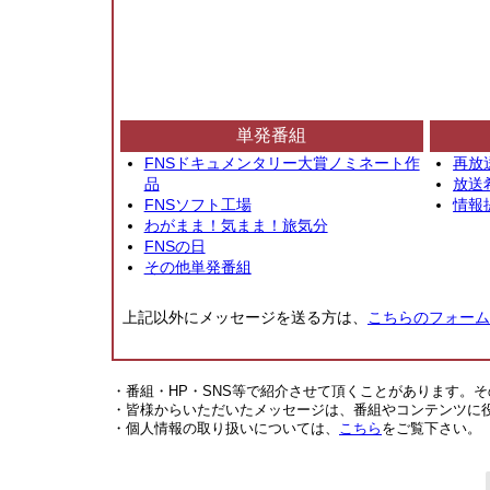
単発番組
FNSドキュメンタリー大賞ノミネート作
再放
品
放送
FNSソフト工場
情報
わがまま！気まま！旅気分
FNSの日
その他単発番組
上記以外にメッセージを送る方は、
こちらのフォーム
・番組・HP・SNS等で紹介させて頂くことがあります。
・皆様からいただいたメッセージは、番組やコンテンツに
・個人情報の取り扱いについては、
こちら
をご覧下さい。