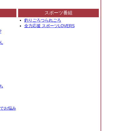
スポーツ番組
釣りごろつられごろ
全力応援 スポーツLOVERS
?
ん
ち
秒でお悩み