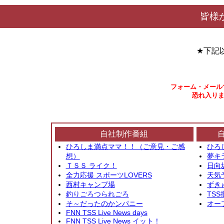
皆様
★下記
フォーム・メール
恐れ入りま
自社制作番組
ひろしま満点ママ！！（ご意見・ご感
ひろ
想）
夢キ
ＴＳＳ ライク！
日向
全力応援 スポーツLOVERS
天気
西村キャンプ場
ずき
釣りごろつられごろ
TSS
そ～だったのかンパニー
オー
FNN TSS Live News days
FNN TSS Live News イット！