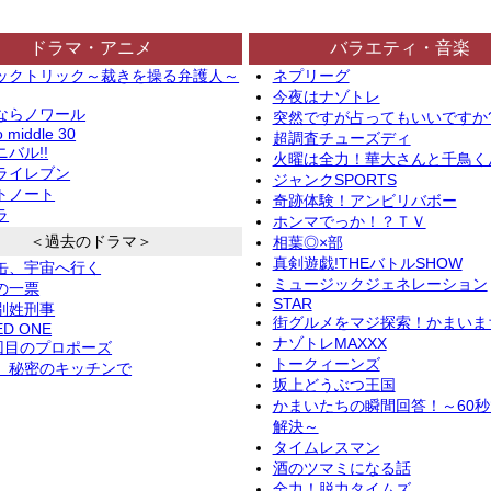
ドラマ・アニメ
バラエティ・音楽
ックトリック～裁きを操る弁護人～
ネプリーグ
今夜はナゾトレ
ならノワール
突然ですが占ってもいいですか
o middle 30
超調査チューズディ
バル!!
火曜は全力！華大さんと千鳥く
ライレブン
ジャンクSPORTS
トノート
奇跡体験！アンビリバボー
ラ
ホンマでっか！？ＴＶ
＜過去のドラマ＞
相葉◎×部
真剣遊戯!THEバトルSHOW
缶、宇宙へ行く
ミュージックジェネレーション
の一票
STAR
別姓刑事
街グルメをマジ探索！かまいま
ED ONE
ナゾトレMAXXX
2回目のプロポーズ
トークィーンズ
、秘密のキッチンで
坂上どうぶつ王国
かまいたちの瞬間回答！～60
解決～
タイムレスマン
酒のツマミになる話
全力！脱力タイムズ