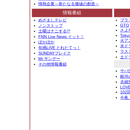
情熱企業～新たなる価値の創造～
情報番組
めざましテレビ
ブラ
GTO
ノンストップ
さよ
土曜はナニする!?
Toky
FNN Live News イット！
火アニ
ぽかぽか
水ド
旬感LIVE とれたてっ！
ラス
SUNDAYブレイク
土ド
Mr.サンデー
その他情報番組
サバ
銀河
夫婦
LOV
10
今夜