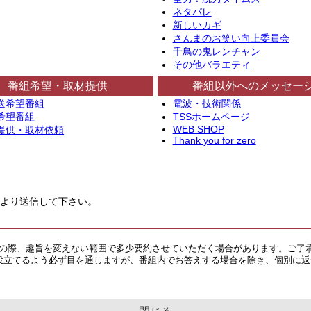
ネタパレ
新しいカギ
さんまのお笑い向上委員会
千鳥の鬼レンチャン
その他バラエティ
番組希望・取材提供
番組以外へのメッセー
送希望番組
電波・技術関係
希望番組
TSSホームページ
WEB SHOP
提供・取材依頼
Thank you for zero
より送信して下さい。
その際、趣旨を変えない範囲で多少要約させていただく場合があります。ご了
役立てるよう必ず目を通しますが、番組内でお答えする場合を除き、個別に返