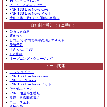
釣りごろつられごろ
そ～だったのかンパニー
FNN TSS Live News days
FNN TSS Live News イット！
情熱企業～新たなる価値の創造～
自社制作番組（ミニ番組）
ひろしま百景
夢キラリ
日向坂46 竹内希来里の地元できらる
天気予報
ずきゅん。TSS
TSS批評
オープニング・クロージング
ニュース関連
ＴＳＳ ライク！
FNN TSS Live News days
FNN Live News α
FNN TSS Live News イット!
その他ニュース
FNN・報道特別番組
原爆・終戦関連番組
ニュース全般
政治全般