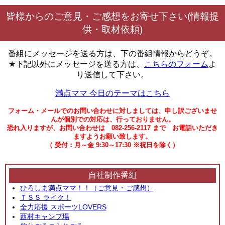
皆様からのご意見・ご感想をお寄せ下さい(情報提
供・取材依頼)
番組にメッセージを送る方は、下の番組情報からどうぞ。
★下記以外にメッセージを送る方は、
こちらのフォーム
よ
り送信して下さい。
満点ママ 今日のテーマはこちら
フォーム・メールでのお問い合わせに対しましては、申し訳ございませ
んが個別での対応は、行っておりません。
恐れ入りますが、お問い合わせは 082-256-2117 まで お電話いただき
ますようお願い致します。
（ 受付：月～金 9:30～17:30 ※祝日を除く）
自社制作番組
ひろしま満点ママ！！（ご意見・ご感想）
ＴＳＳ ライク！
全力応援 スポーツLOVERS
西村キャンプ場