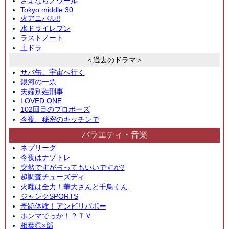
さよならノワール
Tokyo middle 30
火アニバル!!
水ドライレブン
ラストノート
土ドラ
＜過去のドラマ＞
サバ缶、宇宙へ行く
銀河の一票
夫婦別姓刑事
LOVED ONE
102回目のプロポーズ
今夜、秘密のキッチンで
バラエティ・音楽
ネプリーグ
今夜はナゾトレ
突然ですが占ってもいいですか?
超調査チューズディ
火曜は全力！華大さんと千鳥くん
ジャンクSPORTS
奇跡体験！アンビリバボー
ホンマでっか！？ＴＶ
相葉◎×部