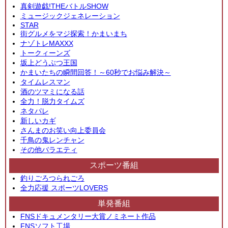
真剣遊戯!THEバトルSHOW
ミュージックジェネレーション
STAR
街グルメをマジ探索！かまいまち
ナゾトレMAXXX
トークィーンズ
坂上どうぶつ王国
かまいたちの瞬間回答！～60秒でお悩み解決～
タイムレスマン
酒のツマミになる話
全力！脱力タイムズ
ネタパレ
新しいカギ
さんまのお笑い向上委員会
千鳥の鬼レンチャン
その他バラエティ
スポーツ番組
釣りごろつられごろ
全力応援 スポーツLOVERS
単発番組
FNSドキュメンタリー大賞ノミネート作品
FNSソフト工場