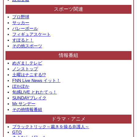
スポーツ関連
プロ野球
サッカー
バレーボール
フィギュアスケート
すぽると！
その他スポーツ
情報番組
めざましテレビ
ノンストップ
土曜はナニする!?
FNN Live News イット！
ぽかぽか
旬感LIVE とれたてっ！
SUNDAYブレイク
Mr.サンデー
その他情報番組
ドラマ・アニメ
ブラックトリック～裁きを操る弁護人～
GTO