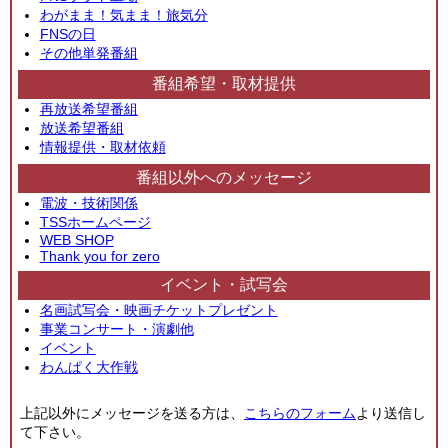
わがまま！気まま！旅気分
FNSの日
その他単発番組
番組希望・取材提供
再放送希望番組
放送希望番組
情報提供・取材依頼
番組以外へのメッセージ
電波・技術関係
TSSホームページ
WEB SHOP
Thank you for zero
イベント・試写会
名画試写会・映画チケットプレゼント
事業コンサート・演劇他
イベント
わんぱく大作戦
上記以外にメッセージを送る方は、
こちらのフォーム
より送信し
て下さい。