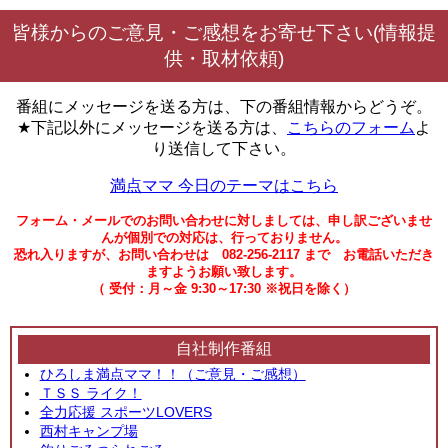
皆様からのご意見・ご感想をお寄せ下さい(情報提
供・取材依頼)
番組にメッセージを送る方は、下の番組情報からどうぞ。
★下記以外にメッセージを送る方は、
こちらのフォーム
よ
り送信して下さい。
満点ママ 今日のテーマはこちら
フォーム・メールでのお問い合わせに対しましては、申し訳ございませ
んが個別での対応は、行っておりません。
恐れ入りますが、お問い合わせは 082-256-2117 まで お電話いただき
ますようお願い致します。
（ 受付：月～金 9:30～17:30 ※祝日を除く）
自社制作番組
ひろしま満点ママ！！（ご意見・ご感想）
ＴＳＳ ライク！
全力応援 スポーツLOVERS
西村キャンプ場