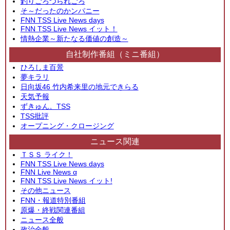
釣りごろつられごろ
そ～だったのかンパニー
FNN TSS Live News days
FNN TSS Live News イット！
情熱企業～新たなる価値の創造～
自社制作番組（ミニ番組）
ひろしま百景
夢キラリ
日向坂46 竹内希来里の地元できらる
天気予報
ずきゅん。TSS
TSS批評
オープニング・クロージング
ニュース関連
ＴＳＳ ライク！
FNN TSS Live News days
FNN Live News α
FNN TSS Live News イット!
その他ニュース
FNN・報道特別番組
原爆・終戦関連番組
ニュース全般
政治全般