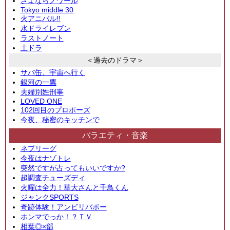
さよならノワール
Tokyo middle 30
火アニバル!!
水ドライレブン
ラストノート
土ドラ
＜過去のドラマ＞
サバ缶、宇宙へ行く
銀河の一票
夫婦別姓刑事
LOVED ONE
102回目のプロポーズ
今夜、秘密のキッチンで
バラエティ・音楽
ネプリーグ
今夜はナゾトレ
突然ですが占ってもいいですか?
超調査チューズディ
火曜は全力！華大さんと千鳥くん
ジャンクSPORTS
奇跡体験！アンビリバボー
ホンマでっか！？ＴＶ
相葉◎×部