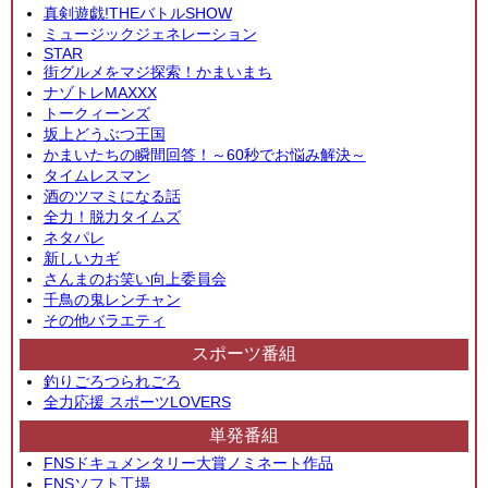
真剣遊戯!THEバトルSHOW
ミュージックジェネレーション
STAR
街グルメをマジ探索！かまいまち
ナゾトレMAXXX
トークィーンズ
坂上どうぶつ王国
かまいたちの瞬間回答！～60秒でお悩み解決～
タイムレスマン
酒のツマミになる話
全力！脱力タイムズ
ネタパレ
新しいカギ
さんまのお笑い向上委員会
千鳥の鬼レンチャン
その他バラエティ
スポーツ番組
釣りごろつられごろ
全力応援 スポーツLOVERS
単発番組
FNSドキュメンタリー大賞ノミネート作品
FNSソフト工場