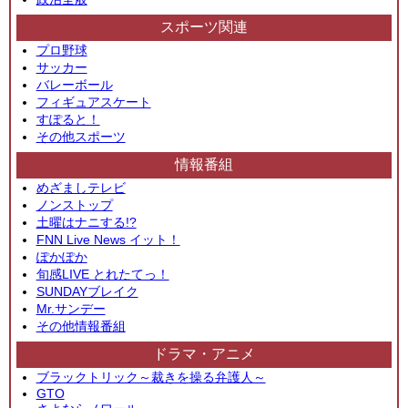
スポーツ関連
プロ野球
サッカー
バレーボール
フィギュアスケート
すぽると！
その他スポーツ
情報番組
めざましテレビ
ノンストップ
土曜はナニする!?
FNN Live News イット！
ぽかぽか
旬感LIVE とれたてっ！
SUNDAYブレイク
Mr.サンデー
その他情報番組
ドラマ・アニメ
ブラックトリック～裁きを操る弁護人～
GTO