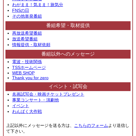
わがまま！気まま！旅気分
FNSの日
その他単発番組
番組希望・取材提供
再放送希望番組
放送希望番組
情報提供・取材依頼
番組以外へのメッセージ
電波・技術関係
TSSホームページ
WEB SHOP
Thank you for zero
イベント・試写会
名画試写会・映画チケットプレゼント
事業コンサート・演劇他
イベント
わんぱく大作戦
上記以外にメッセージを送る方は、
こちらのフォーム
より送信し
て下さい。