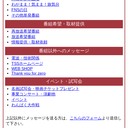
わがまま！気まま！旅気分
FNSの日
その他単発番組
番組希望・取材提供
再放送希望番組
放送希望番組
情報提供・取材依頼
番組以外へのメッセージ
電波・技術関係
TSSホームページ
WEB SHOP
Thank you for zero
イベント・試写会
名画試写会・映画チケットプレゼント
事業コンサート・演劇他
イベント
わんぱく大作戦
上記以外にメッセージを送る方は、
こちらのフォーム
より送信し
て下さい。