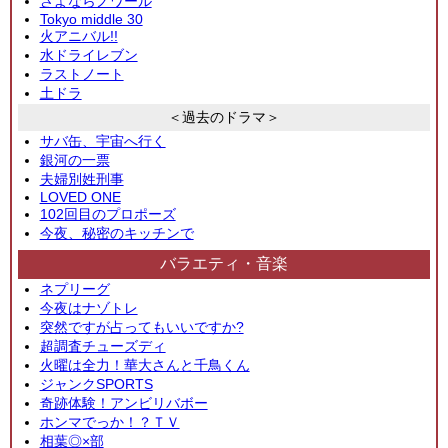
さよならノワール
Tokyo middle 30
火アニバル!!
水ドライレブン
ラストノート
土ドラ
＜過去のドラマ＞
サバ缶、宇宙へ行く
銀河の一票
夫婦別姓刑事
LOVED ONE
102回目のプロポーズ
今夜、秘密のキッチンで
バラエティ・音楽
ネプリーグ
今夜はナゾトレ
突然ですが占ってもいいですか?
超調査チューズディ
火曜は全力！華大さんと千鳥くん
ジャンクSPORTS
奇跡体験！アンビリバボー
ホンマでっか！？ＴＶ
相葉◎×部