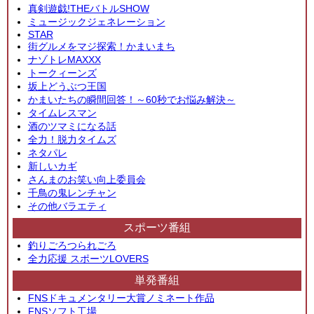
真剣遊戯!THEバトルSHOW
ミュージックジェネレーション
STAR
街グルメをマジ探索！かまいまち
ナゾトレMAXXX
トークィーンズ
坂上どうぶつ王国
かまいたちの瞬間回答！～60秒でお悩み解決～
タイムレスマン
酒のツマミになる話
全力！脱力タイムズ
ネタパレ
新しいカギ
さんまのお笑い向上委員会
千鳥の鬼レンチャン
その他バラエティ
スポーツ番組
釣りごろつられごろ
全力応援 スポーツLOVERS
単発番組
FNSドキュメンタリー大賞ノミネート作品
FNSソフト工場