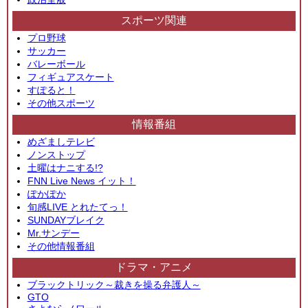
スポーツ関連
プロ野球
サッカー
バレーボール
フィギュアスケート
すぽると！
その他スポーツ
情報番組
めざましテレビ
ノンストップ
土曜はナニする!?
FNN Live News イット！
ぽかぽか
旬感LIVE とれたてっ！
SUNDAYブレイク
Mr.サンデー
その他情報番組
ドラマ・アニメ
ブラックトリック～裁きを操る弁護人～
GTO