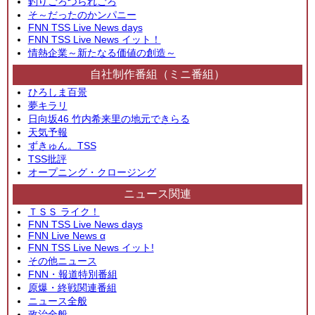
釣りごろつられごろ
そ～だったのかンパニー
FNN TSS Live News days
FNN TSS Live News イット！
情熱企業～新たなる価値の創造～
自社制作番組（ミニ番組）
ひろしま百景
夢キラリ
日向坂46 竹内希来里の地元できらる
天気予報
ずきゅん。TSS
TSS批評
オープニング・クロージング
ニュース関連
ＴＳＳ ライク！
FNN TSS Live News days
FNN Live News α
FNN TSS Live News イット!
その他ニュース
FNN・報道特別番組
原爆・終戦関連番組
ニュース全般
政治全般