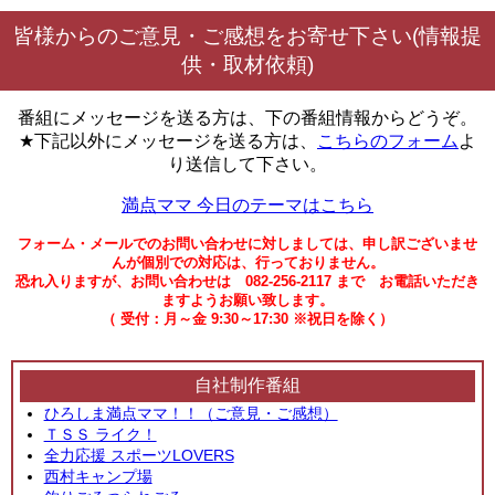
皆様からのご意見・ご感想をお寄せ下さい(情報提
供・取材依頼)
番組にメッセージを送る方は、下の番組情報からどうぞ。
★下記以外にメッセージを送る方は、
こちらのフォーム
よ
り送信して下さい。
満点ママ 今日のテーマはこちら
フォーム・メールでのお問い合わせに対しましては、申し訳ございませ
んが個別での対応は、行っておりません。
恐れ入りますが、お問い合わせは 082-256-2117 まで お電話いただき
ますようお願い致します。
（ 受付：月～金 9:30～17:30 ※祝日を除く）
自社制作番組
ひろしま満点ママ！！（ご意見・ご感想）
ＴＳＳ ライク！
全力応援 スポーツLOVERS
西村キャンプ場