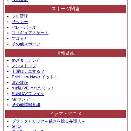
スポーツ関連
プロ野球
サッカー
バレーボール
フィギュアスケート
すぽると！
その他スポーツ
情報番組
めざましテレビ
ノンストップ
土曜はナニする!?
FNN Live News イット！
ぽかぽか
旬感LIVE とれたてっ！
SUNDAYブレイク
Mr.サンデー
その他情報番組
ドラマ・アニメ
ブラックトリック～裁きを操る弁護人～
GTO