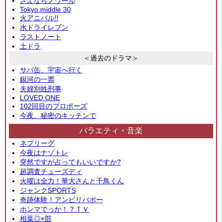
さよならノワール
Tokyo middle 30
火アニバル!!
水ドライレブン
ラストノート
土ドラ
＜過去のドラマ＞
サバ缶、宇宙へ行く
銀河の一票
夫婦別姓刑事
LOVED ONE
102回目のプロポーズ
今夜、秘密のキッチンで
バラエティ・音楽
ネプリーグ
今夜はナゾトレ
突然ですが占ってもいいですか?
超調査チューズディ
火曜は全力！華大さんと千鳥くん
ジャンクSPORTS
奇跡体験！アンビリバボー
ホンマでっか！？ＴＶ
相葉◎×部