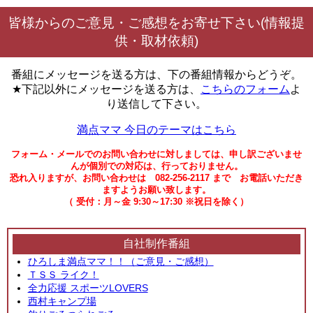
皆様からのご意見・ご感想をお寄せ下さい(情報提
供・取材依頼)
番組にメッセージを送る方は、下の番組情報からどうぞ。
★下記以外にメッセージを送る方は、
こちらのフォーム
よ
り送信して下さい。
満点ママ 今日のテーマはこちら
フォーム・メールでのお問い合わせに対しましては、申し訳ございませ
んが個別での対応は、行っておりません。
恐れ入りますが、お問い合わせは 082-256-2117 まで お電話いただき
ますようお願い致します。
（ 受付：月～金 9:30～17:30 ※祝日を除く）
自社制作番組
ひろしま満点ママ！！（ご意見・ご感想）
ＴＳＳ ライク！
全力応援 スポーツLOVERS
西村キャンプ場