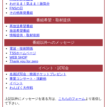
わがまま！気まま！旅気分
FNSの日
その他単発番組
番組希望・取材提供
再放送希望番組
放送希望番組
情報提供・取材依頼
番組以外へのメッセージ
電波・技術関係
TSSホームページ
WEB SHOP
Thank you for zero
イベント・試写会
名画試写会・映画チケットプレゼント
事業コンサート・演劇他
イベント
わんぱく大作戦
上記以外にメッセージを送る方は、
こちらのフォーム
より送信し
て下さい。