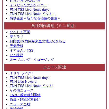
釣りごろつられごろ
そ～だったのかンパニー
FNN TSS Live News days
FNN TSS Live News イット！
情熱企業～新たなる価値の創造～
自社制作番組（ミニ番組）
ひろしま百景
夢キラリ
日向坂46 竹内希来里の地元できらる
天気予報
ずきゅん。TSS
TSS批評
オープニング・クロージング
ニュース関連
ＴＳＳ ライク！
FNN TSS Live News days
FNN Live News α
FNN TSS Live News イット!
その他ニュース
FNN・報道特別番組
原爆・終戦関連番組
ニュース全般
政治全般