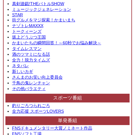
真剣遊戯!THEバトルSHOW
ミュージックジェネレーション
STAR
街グルメをマジ探索！かまいまち
ナゾトレMAXXX
トークィーンズ
坂上どうぶつ王国
かまいたちの瞬間回答！～60秒でお悩み解決～
タイムレスマン
酒のツマミになる話
全力！脱力タイムズ
ネタパレ
新しいカギ
さんまのお笑い向上委員会
千鳥の鬼レンチャン
その他バラエティ
スポーツ番組
釣りごろつられごろ
全力応援 スポーツLOVERS
単発番組
FNSドキュメンタリー大賞ノミネート作品
FNSソフト工場