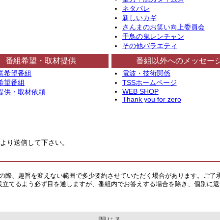
ネタパレ
新しいカギ
さんまのお笑い向上委員会
千鳥の鬼レンチャン
その他バラエティ
番組希望・取材提供
番組以外へのメッセー
送希望番組
電波・技術関係
希望番組
TSSホームページ
WEB SHOP
提供・取材依頼
Thank you for zero
より送信して下さい。
その際、趣旨を変えない範囲で多少要約させていただく場合があります。ご了
役立てるよう必ず目を通しますが、番組内でお答えする場合を除き、個別に返