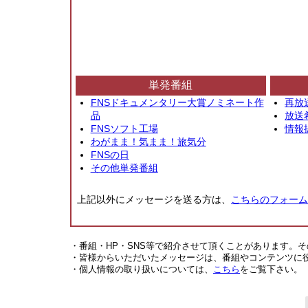
単発番組
FNSドキュメンタリー大賞ノミネート作
再放
品
放送
FNSソフト工場
情報
わがまま！気まま！旅気分
FNSの日
その他単発番組
上記以外にメッセージを送る方は、
こちらのフォーム
・番組・HP・SNS等で紹介させて頂くことがあります。
・皆様からいただいたメッセージは、番組やコンテンツに
・個人情報の取り扱いについては、
こちら
をご覧下さい。