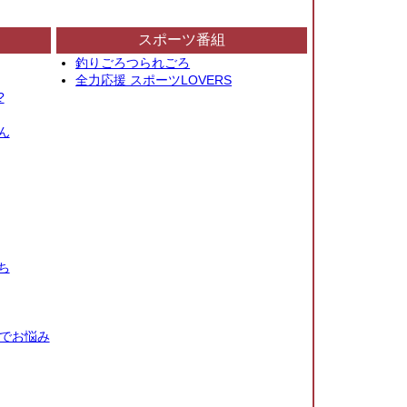
スポーツ番組
釣りごろつられごろ
全力応援 スポーツLOVERS
?
ん
ち
秒でお悩み