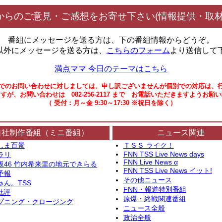
からのご意見・ご感想をお寄せ下さい(情報提供・取材
番組にメッセージを送る方は、下の番組情報からどうぞ。
以外にメッセージを送る方は、
こちらのフォーム
より送信して
満点ママ 今日のテーマはこちら
でのお問い合わせに対しましては、申し訳ございませんが個別での対応は、
すが、お問い合わせは 082-256-2117 まで お電話いただきますようお願
（ 受付：月～金 9:30～17:30 ※祝日を除く）
自社制作番組（ミニ番組）
ニュース関連
しま百景
ＴＳＳ ライク！
FNN TSS Live News days
ラリ
FNN Live News α
坂46 竹内希来里の地元できらる
FNN TSS Live News イット!
予報
その他ニュース
ゅん。TSS
FNN・報道特別番組
批評
原爆・終戦関連番組
プニング・クロージング
ニュース全般
政治全般