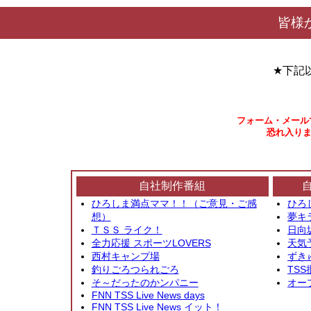
皆様
★下記
フォーム・メール
恐れ入りま
自社制作番組
ひろしま満点ママ！！（ご意見・ご感
ひろ
想）
夢キ
ＴＳＳ ライク！
日向
全力応援 スポーツLOVERS
天気
西村キャンプ場
ずき
釣りごろつられごろ
TSS
そ～だったのかンパニー
オー
FNN TSS Live News days
FNN TSS Live News イット！