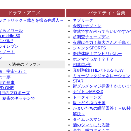
ドラマ・アニメ
バラエティ・音楽
ックトリック～裁きを操る弁護人～
ネプリーグ
今夜はナゾトレ
ならノワール
突然ですが占ってもいいですか
o middle 30
超調査チューズディ
バル!!
火曜は全力！華大さんと千鳥く
ライレブン
ジャンクSPORTS
トノート
奇跡体験！アンビリバボー
ラ
ホンマでっか！？ＴＶ
＜過去のドラマ＞
相葉◎×部
真剣遊戯!THEバトルSHOW
缶、宇宙へ行く
ミュージックジェネレーション
の一票
STAR
別姓刑事
街グルメをマジ探索！かまいま
ED ONE
ナゾトレMAXXX
2回目のプロポーズ
トークィーンズ
、秘密のキッチンで
坂上どうぶつ王国
かまいたちの瞬間回答！～60
解決～
タイムレスマン
酒のツマミになる話
全力！脱力タイムズ