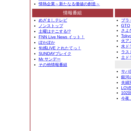
情熱企業～新たなる価値の創造～
情報番組
めざましテレビ
ブラ
GTO
ノンストップ
さよ
土曜はナニする!?
Toky
FNN Live News イット！
火アニ
ぽかぽか
水ド
旬感LIVE とれたてっ！
ラス
SUNDAYブレイク
土ド
Mr.サンデー
その他情報番組
サバ
銀河
夫婦
LOV
10
今夜